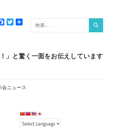
検
Facebook
Twitter
共
検
有
索:
索
っ！」と驚く一面をお伝えしています
示会ニュース