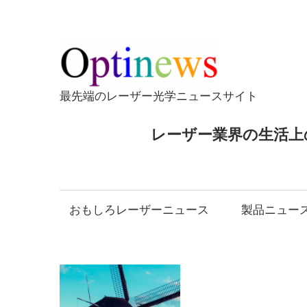
コ
ン
テ
Opti
ン
ツ
最先端のレーザー光学ニュースサイト
へ
ス
レーザー業界の生活上
キ
ッ
プ
おもしろレーザーニュース
製品ニュー