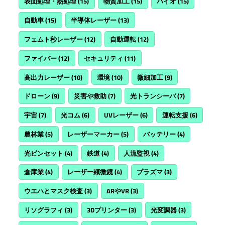
表面処理・熱処理
(15)
物質加工
(15)
バイオ
(15)
自動車
(15)
半導体レーザー
(13)
フェムト秒レーザー
(12)
自動運転
(12)
ファイバー
(12)
セキュリティ
(11)
高出力レーザー
(10)
環境
(10)
微細加工
(9)
ドローン
(9)
災害や救助
(7)
光トランシーバ
(7)
宇宙
(7)
光コム
(6)
UVレーザー
(6)
運転支援
(6)
農林業
(5)
レーザーマーカー
(5)
バッテリー
(4)
光ピンセット
(4)
鉄道
(4)
人流監視
(4)
倉庫業
(4)
レーザー顕微鏡
(4)
プラズマ
(3)
ウエハとマスク検査
(3)
ARやVR
(3)
リソグラフィ
(3)
3Dプリンター
(3)
光変調器
(3)