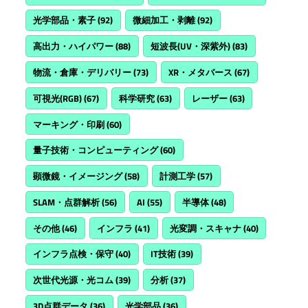
光学部品・素子
(92)
微細加工・剥離
(92)
高出力・ハイパワー
(88)
短波長(UV・深紫外)
(83)
物流・倉庫・デリバリー
(73)
XR・メタバース
(67)
可視光(RGB)
(67)
科学研究
(63)
レーザー
(63)
マーキング・印刷
(60)
量子技術・コンピューティング
(60)
顕微鏡・イメージング
(58)
計測工学
(57)
SLAM・点群解析
(56)
AI
(55)
半導体
(48)
その他
(46)
インフラ
(41)
光変調・スキャナ
(40)
インフラ点検・保守
(40)
IT技術
(39)
次世代光源・光コム
(39)
分析
(37)
3D点群データ
(36)
光学部品
(36)