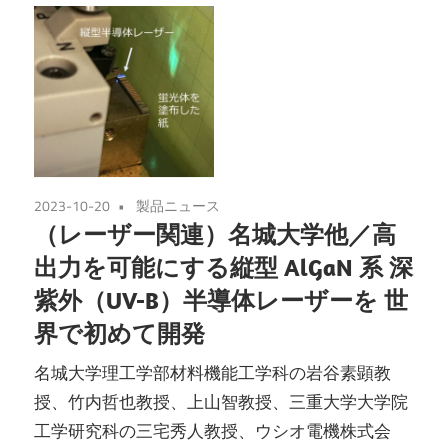
2023-10-20
製品ニュース
（レーザー関連）名城大学他／高
出力を可能にする縦型 AlGaN 系 深
紫外（UV-B）半導体レーザーを 世
界で初めて開発
名城大学理工学部材料機能工学科の岩谷素顕教
授、竹内哲也教授、上山智教授、三重大学大学院
工学研究科の三宅秀人教授、ウシオ電機株式会