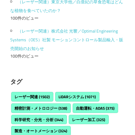
（レーザー関連）東京大学他／白亜紀の草食恐竜はどん
な植物を食べていたのか？
100件のビュー
（レーザー関連）株式会社 光響／Optimal Engineering
Systems（OES）社製 モーションコントロール製品輸入・販
売開始のお知らせ
100件のビュー
タグ
レーザー関連
(1502)
LiDARシステム
(1071)
精密計測・メトロロジー
(538)
自動運転・ADAS
(375)
科学研究・分光・分析
(344)
レーザー加工
(325)
製造・オートメーション
(324)