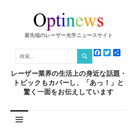
コ
ン
テ
ン
最先端のレーザー光学ニュースサイト
Optinews
ツ
へ
検
Facebook
Twitter
共
ス
検
有
索:
キ
索
レーザー業界の生活上の身近な話題・
ッ
トピックもカバーし、「あっ！」と
プ
驚く一面をお伝えしています