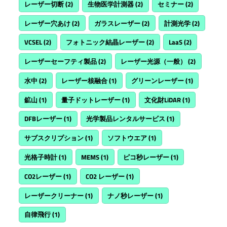
レーザー切断
(2)
生物医学計測器
(2)
セミナー
(2)
レーザー穴あけ
(2)
ガラスレーザー
(2)
計測光学
(2)
VCSEL
(2)
フォトニック結晶レーザー
(2)
LaaS
(2)
レーザーセーフティ製品
(2)
レーザー光源（一般）
(2)
水中
(2)
レーザー核融合
(1)
グリーンレーザー
(1)
鉱山
(1)
量子ドットレーザー
(1)
文化財LiDAR
(1)
DFBレーザー
(1)
光学製品レンタルサービス
(1)
サブスクリプション
(1)
ソフトウエア
(1)
光格子時計
(1)
MEMS
(1)
ピコ秒レーザー
(1)
CO2レーザー
(1)
CO2 レーザー
(1)
レーザークリーナー
(1)
ナノ秒レーザー
(1)
自律飛行
(1)