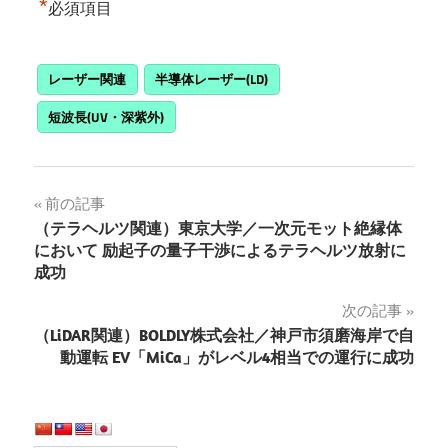
*
必須項目
レーザー関連
半導体レーザー(LD)
短波長(UV・深紫外)
投
前の記事
（テラヘルツ関連）東京大学／一次元モット絶縁体
稿
において 励起子の量子干渉によるテラヘルツ放射に
成功
ナ
次の記事
ビ
（LiDAR関連）BOLDLY株式会社／神戸市須磨海岸で自
ゲ
動運転 EV「MiCa」がレベル4相当での運行に成功
ー
シ