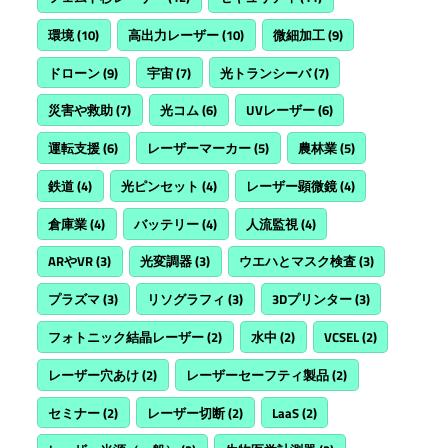
環境
(10)
高出力レーザー
(10)
微細加工
(9)
ドローン
(9)
宇宙
(7)
光トランシーバ
(7)
災害や救助
(7)
光コム
(6)
UVレーザー
(6)
運転支援
(6)
レーザーマーカー
(5)
農林業
(5)
鉄道
(4)
光ピンセット
(4)
レーザー顕微鏡
(4)
倉庫業
(4)
バッテリー
(4)
人流監視
(4)
ARやVR
(3)
光変調器
(3)
ウエハとマスク検査
(3)
プラズマ
(3)
リソグラフィ
(3)
3Dプリンター
(3)
フォトニック結晶レーザー
(2)
水中
(2)
VCSEL
(2)
レーザー穴あけ
(2)
レーザーセーフティ製品
(2)
セミナー
(2)
レーザー切断
(2)
LaaS
(2)