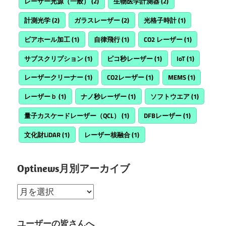
レーザー光源（一般）
(2)
生物医学計測器
(2)
計測光学
(2)
ガラスレーザー
(2)
光格子時計
(1)
ビアホール加工
(1)
自律飛行
(1)
CO2 レーザー
(1)
サブスクリプション
(1)
ピコ秒レーザー
(1)
IoT
(1)
レーザークリーナー
(1)
CO2レーザー
(1)
MEMS
(1)
レーザーｂ
(1)
ナノ秒レーザー
(1)
ソフトウエア
(1)
量子カスケードレーザー（QCL）
(1)
DFBレーザー
(1)
文化財LiDAR
(1)
レーザー核融合
(1)
Optinews月別アーカイブ
Optinews
月
別
ユーザーの皆さんへ