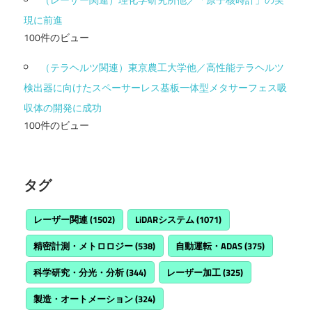
現に前進
100件のビュー
（テラヘルツ関連）東京農工大学他／高性能テラヘルツ
検出器に向けたスペーサーレス基板一体型メタサーフェス吸
収体の開発に成功
100件のビュー
タグ
レーザー関連
(1502)
LiDARシステム
(1071)
精密計測・メトロロジー
(538)
自動運転・ADAS
(375)
科学研究・分光・分析
(344)
レーザー加工
(325)
製造・オートメーション
(324)