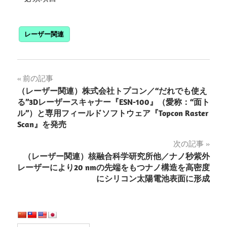
レーザー関連
投
前の記事
（レーザー関連）株式会社トプコン／“だれでも使え
稿
る”3Dレーザースキャナー『ESN-100』（愛称：“面ト
ル”）と専用フィールドソフトウェア『Topcon Raster
ナ
Scan』を発売
ビ
次の記事
ゲ
（レーザー関連）核融合科学研究所他／ナノ秒紫外
レーザーにより20 nmの先端をもつナノ構造を高密度
ー
にシリコン太陽電池表面に形成
シ
ョ