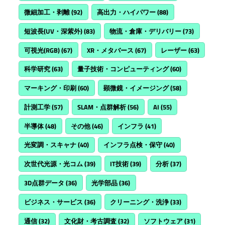
微細加工・剥離
(92)
高出力・ハイパワー
(88)
短波長(UV・深紫外)
(83)
物流・倉庫・デリバリー
(73)
可視光(RGB)
(67)
XR・メタバース
(67)
レーザー
(63)
科学研究
(63)
量子技術・コンピューティング
(60)
マーキング・印刷
(60)
顕微鏡・イメージング
(58)
計測工学
(57)
SLAM・点群解析
(56)
AI
(55)
半導体
(48)
その他
(46)
インフラ
(41)
光変調・スキャナ
(40)
インフラ点検・保守
(40)
次世代光源・光コム
(39)
IT技術
(39)
分析
(37)
3D点群データ
(36)
光学部品
(36)
ビジネス・サービス
(36)
クリーニング・洗浄
(33)
通信
(32)
文化財・考古調査
(32)
ソフトウェア
(31)