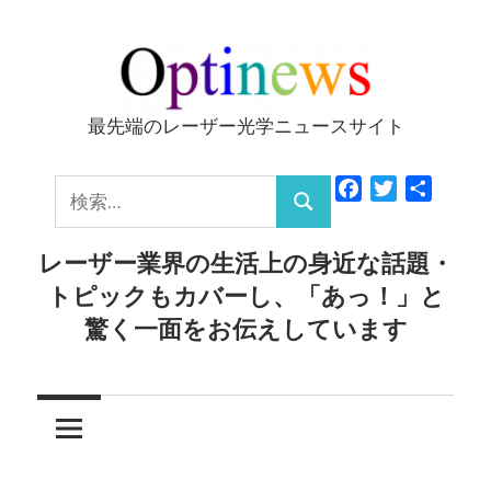
コ
ン
テ
ン
最先端のレーザー光学ニュースサイト
Optinews
ツ
へ
検
Facebook
Twitter
共
ス
検
有
索:
キ
索
レーザー業界の生活上の身近な話題・
ッ
トピックもカバーし、「あっ！」と
プ
驚く一面をお伝えしています