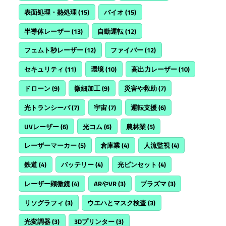
表面処理・熱処理
(15)
バイオ
(15)
半導体レーザー
(13)
自動運転
(12)
フェムト秒レーザー
(12)
ファイバー
(12)
セキュリティ
(11)
環境
(10)
高出力レーザー
(10)
ドローン
(9)
微細加工
(9)
災害や救助
(7)
光トランシーバ
(7)
宇宙
(7)
運転支援
(6)
UVレーザー
(6)
光コム
(6)
農林業
(5)
レーザーマーカー
(5)
倉庫業
(4)
人流監視
(4)
鉄道
(4)
バッテリー
(4)
光ピンセット
(4)
レーザー顕微鏡
(4)
ARやVR
(3)
プラズマ
(3)
リソグラフィ
(3)
ウエハとマスク検査
(3)
光変調器
(3)
3Dプリンター
(3)