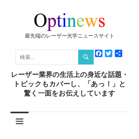
コ
ン
テ
ン
最先端のレーザー光学ニュースサイト
Optinews
ツ
へ
検
Facebook
Twitter
共
ス
検
有
索:
キ
索
レーザー業界の生活上の身近な話題・
ッ
トピックもカバーし、「あっ！」と
プ
驚く一面をお伝えしています