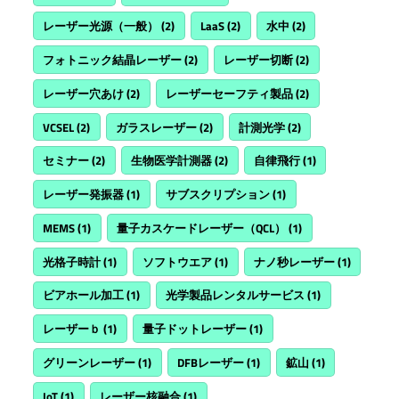
レーザー光源（一般）
(2)
LaaS
(2)
水中
(2)
フォトニック結晶レーザー
(2)
レーザー切断
(2)
レーザー穴あけ
(2)
レーザーセーフティ製品
(2)
VCSEL
(2)
ガラスレーザー
(2)
計測光学
(2)
セミナー
(2)
生物医学計測器
(2)
自律飛行
(1)
レーザー発振器
(1)
サブスクリプション
(1)
MEMS
(1)
量子カスケードレーザー（QCL）
(1)
光格子時計
(1)
ソフトウエア
(1)
ナノ秒レーザー
(1)
ビアホール加工
(1)
光学製品レンタルサービス
(1)
レーザーｂ
(1)
量子ドットレーザー
(1)
グリーンレーザー
(1)
DFBレーザー
(1)
鉱山
(1)
IoT
(1)
レーザー核融合
(1)