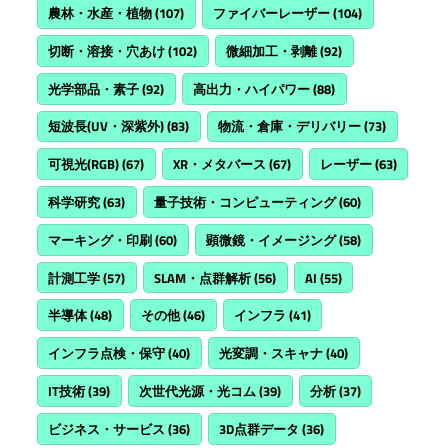
農林・水産・植物
(107)
ファイバーレーザー
(104)
切断・溶接・穴あけ
(102)
微細加工・剥離
(92)
光学部品・素子
(92)
高出力・ハイパワー
(88)
短波長(UV・深紫外)
(83)
物流・倉庫・デリバリー
(73)
可視光(RGB)
(67)
XR・メタバース
(67)
レーザー
(63)
科学研究
(63)
量子技術・コンピューティング
(60)
マーキング・印刷
(60)
顕微鏡・イメージング
(58)
計測工学
(57)
SLAM・点群解析
(56)
AI
(55)
半導体
(48)
その他
(46)
インフラ
(41)
インフラ点検・保守
(40)
光変調・スキャナ
(40)
IT技術
(39)
次世代光源・光コム
(39)
分析
(37)
ビジネス・サービス
(36)
3D点群データ
(36)