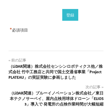
*
必須項目
投
前の記事
（LiDAR関連）株式会社センシンロボティクス他／株
稿
式会社 竹中工務店と共同で国土交通省事業「Project
PLATEAU」の実証実験に参画しました
ナ
次の記事
ビ
（LiDAR関連）ブルーイノベーション株式会社／東日
ゲ
本テクノサーベイ、屋内点検用球体ドローン「ELIOS
3」導入で 発電所の点検作業時間が大幅短縮
ー