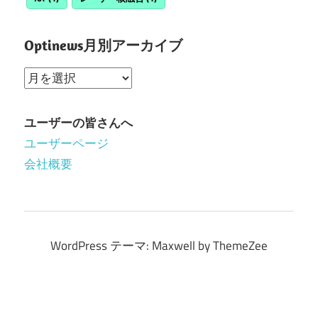
Optinews月別アーカイブ
Optinews
月
別
ユーザーの皆さんへ
ア
ユーザーページ
ー
会社概要
カ
イ
ブ
WordPress テーマ: Maxwell by ThemeZee