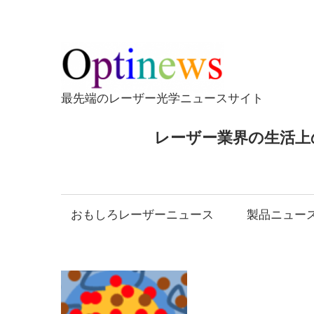
コ
ン
テ
Opti
ン
ツ
最先端のレーザー光学ニュースサイト
へ
ス
レーザー業界の生活上
キ
ッ
プ
おもしろレーザーニュース
製品ニュー