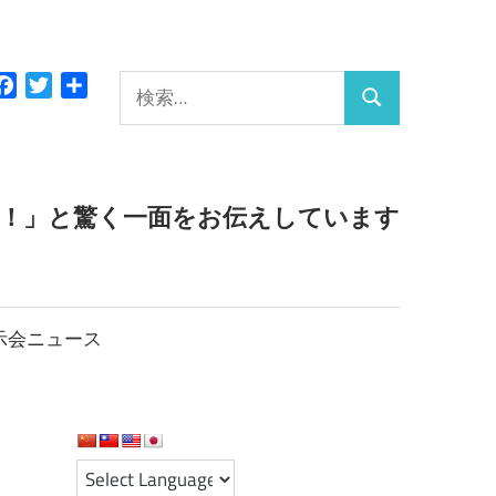
検
Facebook
Twitter
共
検
有
索:
索
っ！」と驚く一面をお伝えしています
示会ニュース