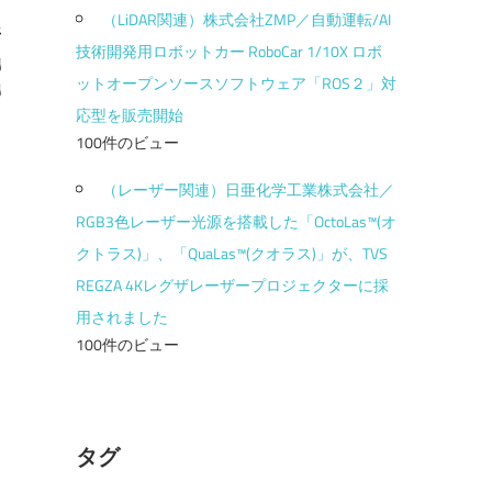
（LiDAR関連）株式会社ZMP／自動運転/AI
所
技術開発用ロボットカー RoboCar 1/10X ロボ
y
ットオープンソースソフトウェア「ROS２」対
g
応型を販売開始
100件のビュー
（レーザー関連）日亜化学工業株式会社／
RGB3色レーザー光源を搭載した「OctoLas™(オ
クトラス)」、「QuaLas™(クオラス)」が、TVS
REGZA 4Kレグザレーザープロジェクターに採
用されました
100件のビュー
タグ