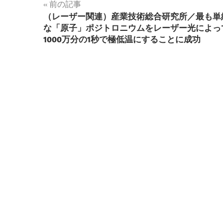
投
前の記事
（レーザー関連）産業技術総合研究所／最も単
稿
な「原子」ポジトロニウムをレーザー光によっ
1000万分の1秒で極低温にすることに成功
ナ
ビ
ゲ
ー
シ
ョ
ン