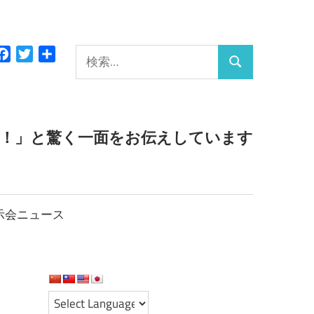
検
Facebook
Twitter
共
検
有
索:
索
っ！」と驚く一面をお伝えしています
示会ニュース