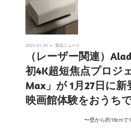
2025-01-29
製品ニュース
（レーザー関連）Aladdi
初4K超短焦点プロジェクタ
Max」が 1月27日
映画館体験をおうち
〜壁から約18cmで