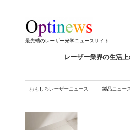
コ
ン
テ
Opti
ン
ツ
最先端のレーザー光学ニュースサイト
へ
ス
レーザー業界の生活上
キ
ッ
プ
おもしろレーザーニュース
製品ニュー