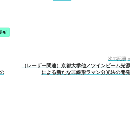
分析
次の記事
（レーザー関連）京都大学他／ツインビーム光
の
による新たな非線形ラマン分光法の開