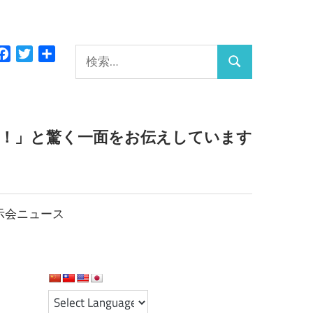
検
Facebook
Twitter
共
検
有
索:
索
っ！」と驚く一面をお伝えしています
示会ニュース