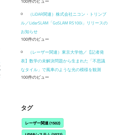
100件のビュー
（LiDAR関連）株式会社ニコン・トリンブ
ル／LidarSLAM「GoSLAM RS100i」リリースの
お知らせ
100件のビュー
（レーザー関連）東京大学他／【記者発
表】数学の未解決問題から生まれた「不思議
源
なタイル」で風車のような光の模様を観測
発
100件のビュー
タグ
レーザー関連
(1502)
LiDARシステム
(1071)