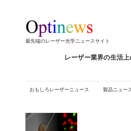
コ
ン
テ
Opti
ン
ツ
最先端のレーザー光学ニュースサイト
へ
ス
レーザー業界の生活上
キ
ッ
プ
おもしろレーザーニュース
製品ニュー