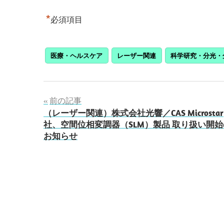
*
必須項目
医療・ヘルスケア
レーザー関連
科学研究・分光・
投
前の記事
（レーザー関連）株式会社光響／CAS Microstar
稿
社、空間位相変調器（SLM）製品 取り扱い開始
お知らせ
ナ
ビ
ゲ
ー
シ