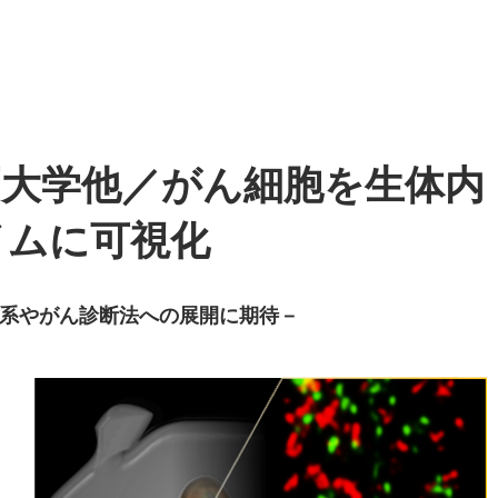
戸大学他／がん細胞を生体内
イムに可視化
系やがん診断法への展開に期待－