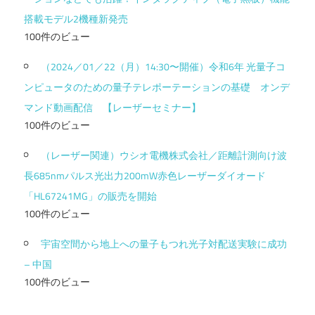
搭載モデル2機種新発売
100件のビュー
（2024／01／22（月）14:30〜開催）令和6年 光量子コ
ンピュータのための量子テレポーテーションの基礎 オンデ
マンド動画配信 【レーザーセミナー】
100件のビュー
（レーザー関連）ウシオ電機株式会社／距離計測向け波
長685nmパルス光出力200mW赤色レーザーダイオード
「HL67241MG」の販売を開始
100件のビュー
宇宙空間から地上への量子もつれ光子対配送実験に成功
– 中国
100件のビュー