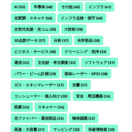
AI
(55)
半導体
(48)
その他
(46)
インフラ
(41)
光変調・スキャナ
(40)
インフラ点検・保守
(40)
次世代光源・光コム
(39)
IT技術
(39)
3D点群データ
(37)
分析
(37)
光学部品
(36)
ビジネス・サービス
(36)
クリーニング・洗浄
(33)
通信
(32)
文化財・考古調査
(32)
ソフトウェア
(31)
パワー・ビーム計測
(29)
固体レーザー・DPSS
(28)
ガス・エキシマレーザー
(27)
光響
(27)
コンシューマー・個人向け
(26)
安全・周辺機器
(24)
医療
(24)
スキャナー
(24)
光ファイバー・通信部品
(24)
物体認識
(22)
高速・大容量
(21)
マッピング
(20)
非破壊検査
(20)