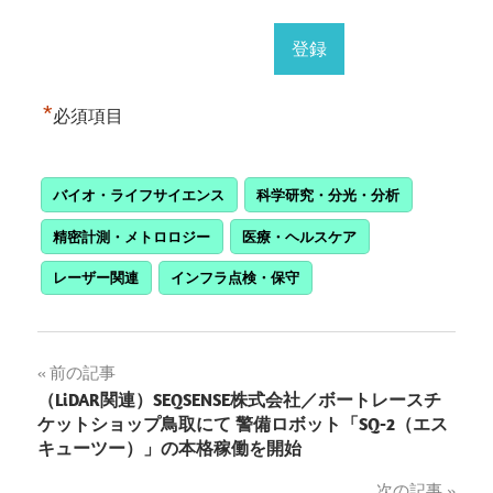
*
必須項目
バイオ・ライフサイエンス
科学研究・分光・分析
精密計測・メトロロジー
医療・ヘルスケア
レーザー関連
インフラ点検・保守
投
前の記事
（LiDAR関連）SEQSENSE株式会社／ボートレースチ
稿
ケットショップ鳥取にて 警備ロボット「SQ-2（エス
キューツー）」の本格稼働を開始
ナ
次の記事