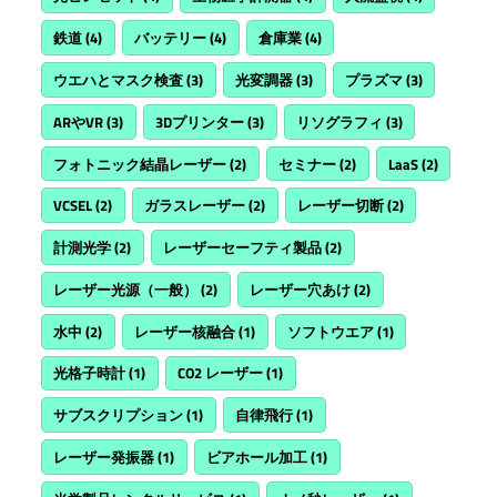
鉄道
(4)
バッテリー
(4)
倉庫業
(4)
ウエハとマスク検査
(3)
光変調器
(3)
プラズマ
(3)
ARやVR
(3)
3Dプリンター
(3)
リソグラフィ
(3)
フォトニック結晶レーザー
(2)
セミナー
(2)
LaaS
(2)
VCSEL
(2)
ガラスレーザー
(2)
レーザー切断
(2)
計測光学
(2)
レーザーセーフティ製品
(2)
レーザー光源（一般）
(2)
レーザー穴あけ
(2)
水中
(2)
レーザー核融合
(1)
ソフトウエア
(1)
光格子時計
(1)
CO2 レーザー
(1)
サブスクリプション
(1)
自律飛行
(1)
レーザー発振器
(1)
ビアホール加工
(1)