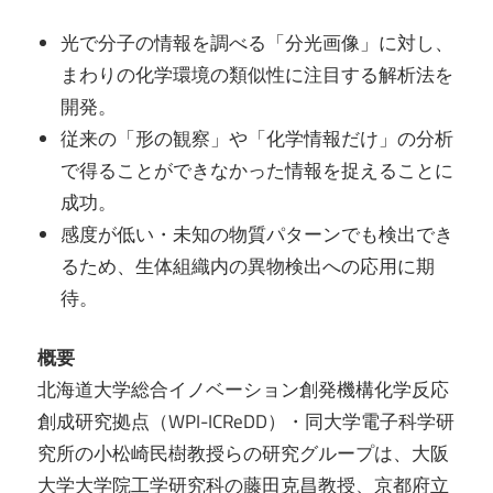
光で分⼦の情報を調べる「分光画像」に対し、
まわりの化学環境の類似性に注⽬する解析法を
開発。
従来の「形の観察」や「化学情報だけ」の分析
で得ることができなかった情報を捉えることに
成功。
感度が低い・未知の物質パターンでも検出でき
るため、⽣体組織内の異物検出への応⽤に期
待。
概要
北海道⼤学総合イノベーション創発機構化学反応
創成研究拠点（WPI-ICReDD）・同⼤学電⼦科学研
究所の⼩松崎⺠樹教授らの研究グループは、⼤阪
⼤学⼤学院⼯学研究科の藤⽥克昌教授、京都府⽴