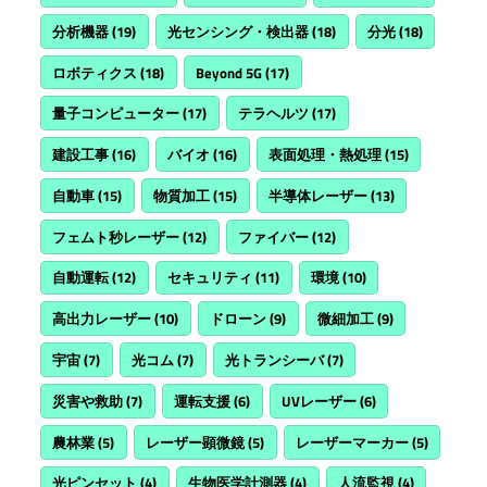
分析機器
(19)
光センシング・検出器
(18)
分光
(18)
ロボティクス
(18)
Beyond 5G
(17)
量子コンピューター
(17)
テラヘルツ
(17)
建設工事
(16)
バイオ
(16)
表面処理・熱処理
(15)
自動車
(15)
物質加工
(15)
半導体レーザー
(13)
フェムト秒レーザー
(12)
ファイバー
(12)
自動運転
(12)
セキュリティ
(11)
環境
(10)
高出力レーザー
(10)
ドローン
(9)
微細加工
(9)
宇宙
(7)
光コム
(7)
光トランシーバ
(7)
災害や救助
(7)
運転支援
(6)
UVレーザー
(6)
農林業
(5)
レーザー顕微鏡
(5)
レーザーマーカー
(5)
光ピンセット
(4)
生物医学計測器
(4)
人流監視
(4)