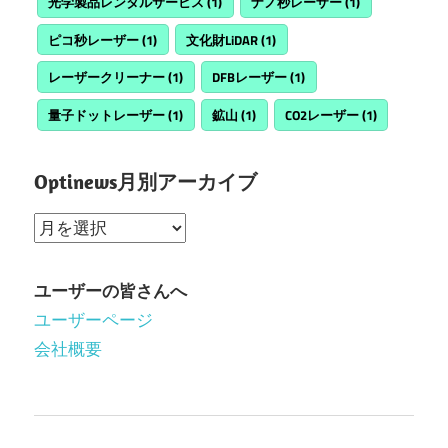
光学製品レンタルサービス
(1)
ナノ秒レーザー
(1)
ピコ秒レーザー
(1)
文化財LiDAR
(1)
レーザークリーナー
(1)
DFBレーザー
(1)
量子ドットレーザー
(1)
鉱山
(1)
CO2レーザー
(1)
Optinews月別アーカイブ
Optinews
月
別
ユーザーの皆さんへ
ア
ユーザーページ
ー
会社概要
カ
イ
ブ