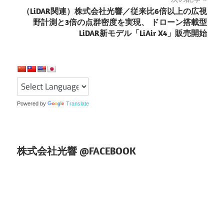
ビ
（LiDAR関連）株式会社光響／従来比6倍以上の広視
ゲ
野計測と3倍の点群密度を実現、 ドローン搭載型
LiDAR新モデル「LiAir X4」販売開始
ー
シ
ョ
ン
Powered by
Translate
株式会社光響 @FACEBOOK