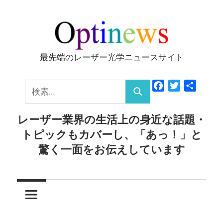
コ
ン
テ
ン
最先端のレーザー光学ニュースサイト
Optinews
ツ
へ
検
Facebook
Twitter
共
ス
検
有
索:
キ
索
レーザー業界の生活上の身近な話題・
ッ
トピックもカバーし、「あっ！」と
プ
驚く一面をお伝えしています