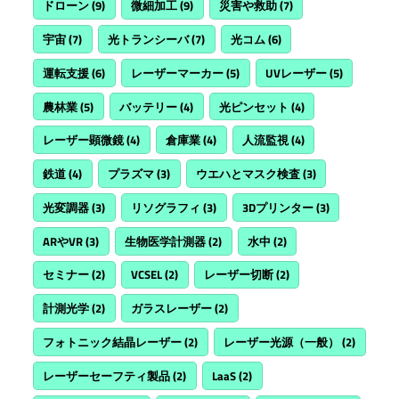
ドローン
(9)
微細加工
(9)
災害や救助
(7)
宇宙
(7)
光トランシーバ
(7)
光コム
(6)
運転支援
(6)
レーザーマーカー
(5)
UVレーザー
(5)
農林業
(5)
バッテリー
(4)
光ピンセット
(4)
レーザー顕微鏡
(4)
倉庫業
(4)
人流監視
(4)
鉄道
(4)
プラズマ
(3)
ウエハとマスク検査
(3)
光変調器
(3)
リソグラフィ
(3)
3Dプリンター
(3)
ARやVR
(3)
生物医学計測器
(2)
水中
(2)
セミナー
(2)
VCSEL
(2)
レーザー切断
(2)
計測光学
(2)
ガラスレーザー
(2)
フォトニック結晶レーザー
(2)
レーザー光源（一般）
(2)
レーザーセーフティ製品
(2)
LaaS
(2)