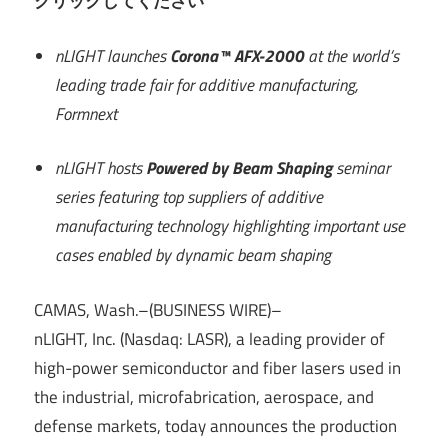
クリックしてください
nLIGHT launches
Corona™ AFX-2000
at the world’s
leading trade fair for additive manufacturing,
Formnext
nLIGHT hosts
Powered by Beam Shaping
seminar
series featuring top suppliers of additive
manufacturing technology highlighting important use
cases enabled by dynamic beam shaping
CAMAS, Wash.–(BUSINESS WIRE)–
nLIGHT, Inc. (Nasdaq: LASR), a leading provider of
high-power semiconductor and fiber lasers used in
the industrial, microfabrication, aerospace, and
defense markets, today announces the production