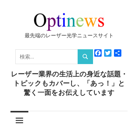
コ
ン
テ
ン
最先端のレーザー光学ニュースサイト
Optinews
ツ
へ
検
Facebook
Twitter
共
ス
検
有
索:
キ
索
レーザー業界の生活上の身近な話題・
ッ
トピックもカバーし、「あっ！」と
プ
驚く一面をお伝えしています