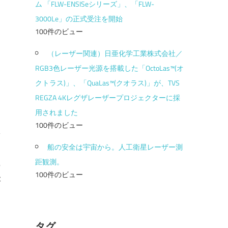
ム 「FLW-ENSISeシリーズ」、「FLW-
3000Le」の正式受注を開始
100件のビュー
（レーザー関連）日亜化学工業株式会社／
RGB3色レーザー光源を搭載した「OctoLas™(オ
クトラス)」、「QuaLas™(クオラス)」が、TVS
REGZA 4Kレグザレーザープロジェクターに採
用されました
100件のビュー
船の安全は宇宙から。人工衛星レーザー測
距観測。
ー
100件のビュー
表
タグ