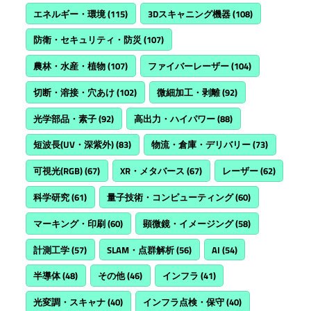
エネルギー・環境
(115)
3Dスキャニング機器
(108)
防衛・セキュリティ・防災
(107)
農林・水産・植物
(107)
ファイバーレーザー
(104)
切断・溶接・穴あけ
(102)
微細加工・剥離
(92)
光学部品・素子
(92)
高出力・ハイパワー
(88)
短波長(UV・深紫外)
(83)
物流・倉庫・デリバリー
(73)
可視光(RGB)
(67)
XR・メタバース
(67)
レーザー
(62)
科学研究
(61)
量子技術・コンピューティング
(60)
マーキング・印刷
(60)
顕微鏡・イメージング
(58)
計測工学
(57)
SLAM・点群解析
(56)
AI
(54)
半導体
(48)
その他
(46)
インフラ
(41)
光変調・スキャナ
(40)
インフラ点検・保守
(40)