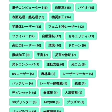
量子コンピューター
(16)
自動車
(15)
バイオ
(15)
表面処理・熱処理
(15)
物質加工
(14)
半導体レーザー
(13)
フェムト秒レーザー
(12)
ファイバー
(12)
自動運転
(12)
セキュリティ
(11)
高出力レーザー
(10)
環境
(10)
ドローン
(9)
微細加工
(9)
宇宙
(7)
災害や救助
(7)
光トランシーバ
(7)
運転支援
(6)
光コム
(6)
UVレーザー
(5)
農林業
(5)
レーザーマーカー
(5)
バッテリー
(4)
レーザー顕微鏡
(4)
鉄道
(4)
光ピンセット
(4)
倉庫業
(4)
人流監視
(4)
3Dプリンター
(3)
ARやVR
(3)
プラズマ
(3)
リソグラフィ
(3)
光変調器
(3)