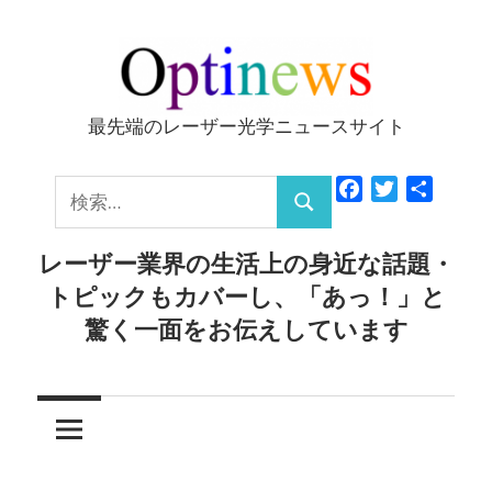
コ
ン
テ
ン
最先端のレーザー光学ニュースサイト
Optinews
ツ
へ
検
Facebook
Twitter
共
ス
検
有
索:
キ
索
レーザー業界の生活上の身近な話題・
ッ
トピックもカバーし、「あっ！」と
プ
驚く一面をお伝えしています