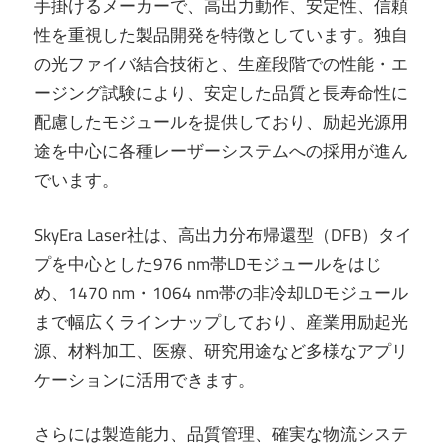
手掛けるメーカーで、高出力動作、安定性、信頼
性を重視した製品開発を特徴としています。独自
の光ファイバ結合技術と、生産段階での性能・エ
ージング試験により、安定した品質と長寿命性に
配慮したモジュールを提供しており、励起光源用
途を中心に各種レーザーシステムへの採用が進ん
でいます。
SkyEra Laser社は、高出力分布帰還型（DFB）タイ
プを中心とした976 nm帯LDモジュールをはじ
め、1470 nm・1064 nm帯の非冷却LDモジュール
まで幅広くラインナップしており、産業用励起光
源、材料加工、医療、研究用途など多様なアプリ
ケーションに活用できます。
さらには製造能力、品質管理、確実な物流システ