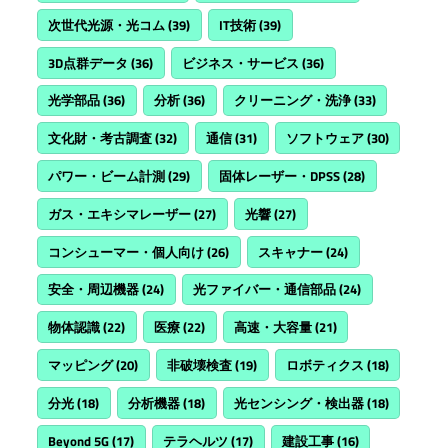
次世代光源・光コム
(39)
IT技術
(39)
3D点群データ
(36)
ビジネス・サービス
(36)
光学部品
(36)
分析
(36)
クリーニング・洗浄
(33)
文化財・考古調査
(32)
通信
(31)
ソフトウェア
(30)
パワー・ビーム計測
(29)
固体レーザー・DPSS
(28)
ガス・エキシマレーザー
(27)
光響
(27)
コンシューマー・個人向け
(26)
スキャナー
(24)
安全・周辺機器
(24)
光ファイバー・通信部品
(24)
物体認識
(22)
医療
(22)
高速・大容量
(21)
マッピング
(20)
非破壊検査
(19)
ロボティクス
(18)
分光
(18)
分析機器
(18)
光センシング・検出器
(18)
Beyond 5G
(17)
テラヘルツ
(17)
建設工事
(16)