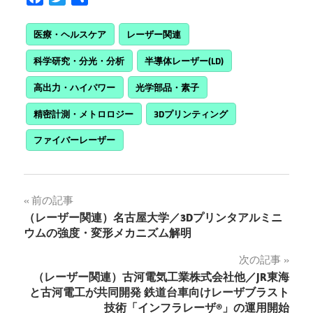
有
医療・ヘルスケア
レーザー関連
科学研究・分光・分析
半導体レーザー(LD)
高出力・ハイパワー
光学部品・素子
精密計測・メトロロジー
3Dプリンティング
ファイバーレーザー
投
前の記事
（レーザー関連）名古屋大学／3Dプリンタアルミニ
稿
ウムの強度・変形メカニズム解明
ナ
次の記事
（レーザー関連）古河電気工業株式会社他／JR東海
ビ
と古河電工が共同開発 鉄道台車向けレーザブラスト
技術「インフラレーザ®」の運用開始