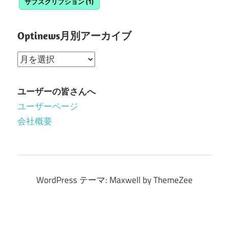
サブスクリプション
(1)
Optinews月別アーカイブ
Optinews
月
別
ユーザーの皆さんへ
ア
ユーザーページ
ー
会社概要
カ
イ
ブ
WordPress テーマ: Maxwell by ThemeZee