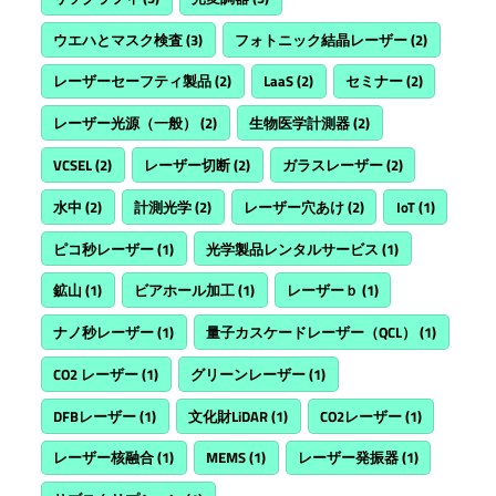
ウエハとマスク検査
(3)
フォトニック結晶レーザー
(2)
レーザーセーフティ製品
(2)
LaaS
(2)
セミナー
(2)
レーザー光源（一般）
(2)
生物医学計測器
(2)
VCSEL
(2)
レーザー切断
(2)
ガラスレーザー
(2)
水中
(2)
計測光学
(2)
レーザー穴あけ
(2)
IoT
(1)
ピコ秒レーザー
(1)
光学製品レンタルサービス
(1)
鉱山
(1)
ビアホール加工
(1)
レーザーｂ
(1)
ナノ秒レーザー
(1)
量子カスケードレーザー（QCL）
(1)
CO2 レーザー
(1)
グリーンレーザー
(1)
DFBレーザー
(1)
文化財LiDAR
(1)
CO2レーザー
(1)
レーザー核融合
(1)
MEMS
(1)
レーザー発振器
(1)