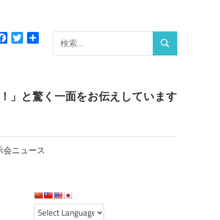
検
Facebook
Twitter
共
検
有
索:
索
っ！」と驚く一面をお伝えしています
示会ニュース