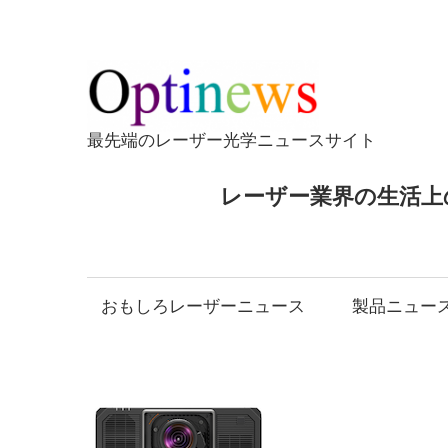
コ
ン
テ
Opti
ン
ツ
最先端のレーザー光学ニュースサイト
へ
ス
レーザー業界の生活上
キ
ッ
プ
おもしろレーザーニュース
製品ニュー