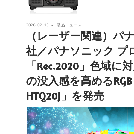
2026-02-13
製品ニュース
（レーザー関連）パナ
社／パナソニック プ
「Rec.2020」色
の没入感を高めるRGB
HTQ20J」を発売