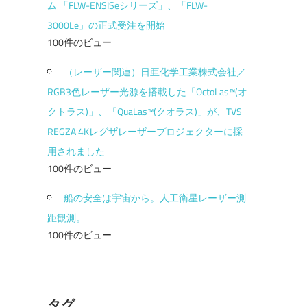
ム 「FLW-ENSISeシリーズ」、「FLW-
3000Le」の正式受注を開始
100件のビュー
（レーザー関連）日亜化学工業株式会社／
RGB3色レーザー光源を搭載した「OctoLas™(オ
クトラス)」、「QuaLas™(クオラス)」が、TVS
REGZA 4Kレグザレーザープロジェクターに採
用されました
100件のビュー
船の安全は宇宙から。人工衛星レーザー測
距観測。
100件のビュー
タグ