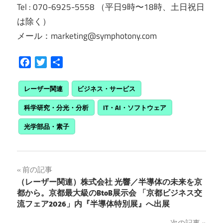
Tel : 070-6925-5558 （平日9時〜18時、土日祝日
は除く）
メール：marketing@symphotony.com
Facebook
Twitter
共
有
レーザー関連
ビジネス・サービス
科学研究・分光・分析
IT・AI・ソフトウェア
光学部品・素子
投
前の記事
（レーザー関連）株式会社 光響／半導体の未来を京
稿
都から。京都最大級のBtoB展示会 「京都ビジネス交
流フェア2026」内『半導体特別展』へ出展
ナ
次の記事