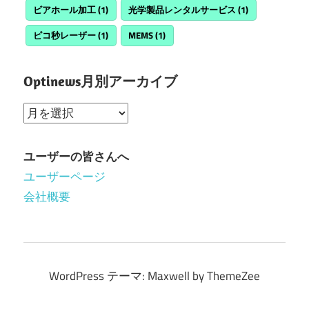
ビアホール加工
(1)
光学製品レンタルサービス
(1)
ピコ秒レーザー
(1)
MEMS
(1)
Optinews月別アーカイブ
Optinews
月
別
ユーザーの皆さんへ
ア
ユーザーページ
ー
会社概要
カ
イ
ブ
WordPress テーマ: Maxwell by ThemeZee