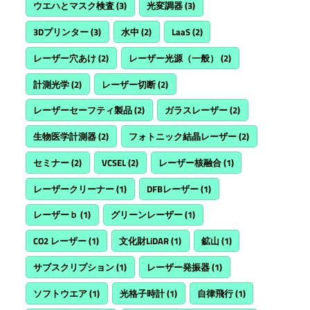
ウエハとマスク検査
(3)
光変調器
(3)
3Dプリンター
(3)
水中
(2)
LaaS
(2)
レーザー穴あけ
(2)
レーザー光源（一般）
(2)
計測光学
(2)
レーザー切断
(2)
レーザーセーフティ製品
(2)
ガラスレーザー
(2)
生物医学計測器
(2)
フォトニック結晶レーザー
(2)
セミナー
(2)
VCSEL
(2)
レーザー核融合
(1)
レーザークリーナー
(1)
DFBレーザー
(1)
レーザーｂ
(1)
グリーンレーザー
(1)
CO2 レーザー
(1)
文化財LiDAR
(1)
鉱山
(1)
サブスクリプション
(1)
レーザー発振器
(1)
ソフトウエア
(1)
光格子時計
(1)
自律飛行
(1)