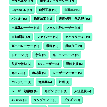
テラヘルツ
(17)
量子コンピューター
(17)
Beyond 5G
(17)
建設工事
(16)
自動車
(15)
バイオ
(15)
物質加工
(15)
表面処理・熱処理
(15)
半導体レーザー
(13)
フェムト秒レーザー
(12)
自動運転
(12)
ファイバー
(12)
セキュリティ
(11)
高出力レーザー
(10)
環境
(10)
微細加工
(9)
ドローン
(9)
宇宙
(7)
光トランシーバ
(7)
災害や救助
(7)
UVレーザー
(6)
運転支援
(6)
光コム
(6)
農林業
(5)
レーザーマーカー
(5)
バッテリー
(4)
倉庫業
(4)
鉄道
(4)
レーザー顕微鏡
(4)
光ピンセット
(4)
人流監視
(4)
ARやVR
(3)
リソグラフィ
(3)
プラズマ
(3)