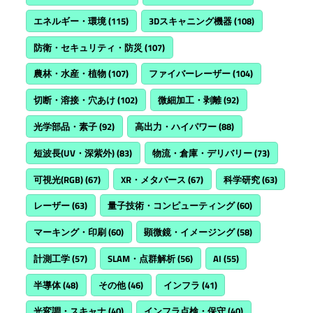
エネルギー・環境
(115)
3Dスキャニング機器
(108)
防衛・セキュリティ・防災
(107)
農林・水産・植物
(107)
ファイバーレーザー
(104)
切断・溶接・穴あけ
(102)
微細加工・剥離
(92)
光学部品・素子
(92)
高出力・ハイパワー
(88)
短波長(UV・深紫外)
(83)
物流・倉庫・デリバリー
(73)
可視光(RGB)
(67)
XR・メタバース
(67)
科学研究
(63)
レーザー
(63)
量子技術・コンピューティング
(60)
マーキング・印刷
(60)
顕微鏡・イメージング
(58)
計測工学
(57)
SLAM・点群解析
(56)
AI
(55)
半導体
(48)
その他
(46)
インフラ
(41)
光変調・スキャナ
(40)
インフラ点検・保守
(40)