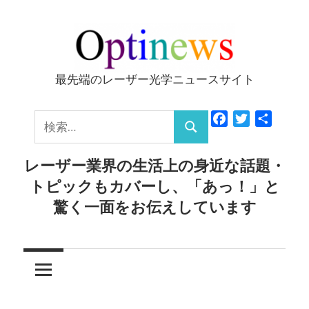
コ
ン
テ
ン
最先端のレーザー光学ニュースサイト
Optinews
ツ
へ
検
Facebook
Twitter
共
ス
検
有
索:
キ
索
レーザー業界の生活上の身近な話題・
ッ
トピックもカバーし、「あっ！」と
プ
驚く一面をお伝えしています