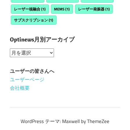
レーザー核融合
(1)
MEMS
(1)
レーザー発振器
(1)
サブスクリプション
(1)
Optinews月別アーカイブ
Optinews
月
別
ユーザーの皆さんへ
ア
ユーザーページ
ー
会社概要
カ
イ
ブ
WordPress テーマ: Maxwell by ThemeZee