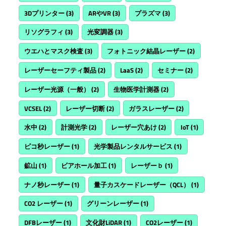
3Dプリンター
(3)
ARやVR
(3)
プラズマ
(3)
リソグラフィ
(3)
光変調器
(3)
ウエハとマスク検査
(3)
フォトニック結晶レーザー
(2)
レーザーセーフティ製品
(2)
LaaS
(2)
セミナー
(2)
レーザー光源（一般）
(2)
生物医学計測器
(2)
VCSEL
(2)
レーザー切断
(2)
ガラスレーザー
(2)
水中
(2)
計測光学
(2)
レーザー穴あけ
(2)
IoT
(1)
ピコ秒レーザー
(1)
光学製品レンタルサービス
(1)
鉱山
(1)
ビアホール加工
(1)
レーザーｂ
(1)
ナノ秒レーザー
(1)
量子カスケードレーザー（QCL）
(1)
CO2 レーザー
(1)
グリーンレーザー
(1)
DFBレーザー
(1)
文化財LiDAR
(1)
CO2レーザー
(1)