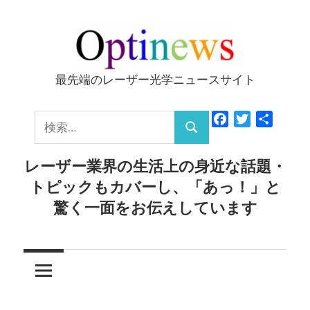
コ
ン
テ
ン
最先端のレーザー光学ニュースサイト
Optinews
ツ
へ
検
Facebook
Twitter
共
ス
検
有
索:
キ
索
レーザー業界の生活上の身近な話題・
ッ
トピックもカバーし、「あっ！」と
プ
驚く一面をお伝えしています