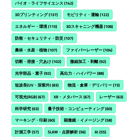
バイオ・ライフサイエンス
(142)
3Dプリンティング
(137)
モビリティ・運輸
(122)
エネルギー・環境
(115)
3Dスキャニング機器
(108)
防衛・セキュリティ・防災
(107)
農林・水産・植物
(107)
ファイバーレーザー
(104)
切断・溶接・穴あけ
(102)
微細加工・剥離
(92)
光学部品・素子
(92)
高出力・ハイパワー
(88)
短波長(UV・深紫外)
(83)
物流・倉庫・デリバリー
(73)
可視光(RGB)
(67)
XR・メタバース
(67)
レーザー
(63)
科学研究
(63)
量子技術・コンピューティング
(60)
マーキング・印刷
(60)
顕微鏡・イメージング
(58)
計測工学
(57)
SLAM・点群解析
(56)
AI
(55)