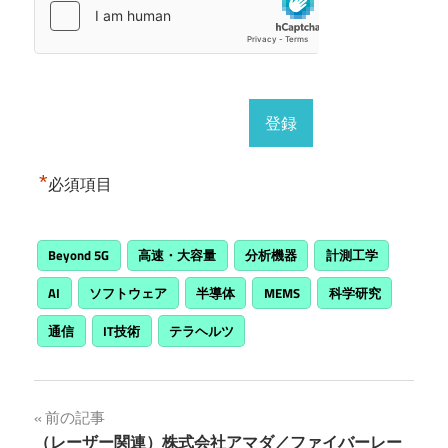
*
必須項目
Beyond 5G
高速・大容量
分析機器
計測工学
AI
ソフトウェア
半導体
MEMS
科学研究
通信
IT技術
テラヘルツ
投
前の記事
（レーザー関連）株式会社アマダ／ファイバーレー