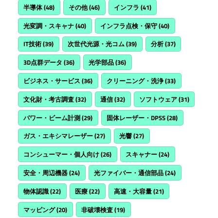
半導体
(48)
その他
(46)
インフラ
(41)
光変調・スキャナ
(40)
インフラ点検・保守
(40)
IT技術
(39)
次世代光源・光コム
(39)
分析
(37)
3D点群データ
(36)
光学部品
(36)
ビジネス・サービス
(36)
クリーニング・洗浄
(33)
文化財・考古調査
(32)
通信
(32)
ソフトウェア
(31)
パワー・ビーム計測
(29)
固体レーザー・DPSS
(28)
ガス・エキシマレーザー
(27)
光響
(27)
コンシューマー・個人向け
(26)
スキャナー
(24)
安全・周辺機器
(24)
光ファイバー・通信部品
(24)
物体認識
(22)
医療
(22)
高速・大容量
(21)
マッピング
(20)
非破壊検査
(19)