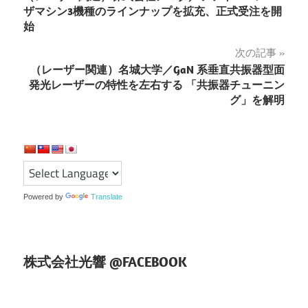
稿
ザマシン3機種のラインナップを拡充、正式受注を開
始
ナ
次の記事
ビ
（レーザー関連）名城大学／GaN 系垂直共振器型面
ゲ
発光レーザーの特性を左右する 「共振器チューニン
グ」を解明
ー
シ
ョ
ン
Powered by
Translate
株式会社光響 @FACEBOOK