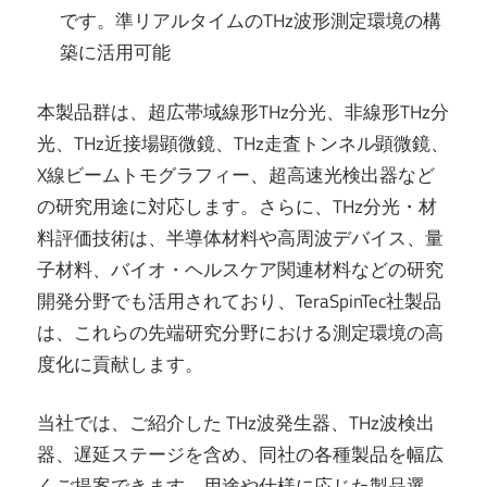
です。準リアルタイムのTHz波形測定環境の構
築に活用可能
本製品群は、超広帯域線形THz分光、非線形THz分
光、THz近接場顕微鏡、THz走査トンネル顕微鏡、
X線ビームトモグラフィー、超高速光検出器など
の研究用途に対応します。さらに、THz分光・材
料評価技術は、半導体材料や高周波デバイス、量
子材料、バイオ・ヘルスケア関連材料などの研究
開発分野でも活用されており、TeraSpinTec社製品
は、これらの先端研究分野における測定環境の高
度化に貢献します。
当社では、ご紹介した THz波発生器、THz波検出
器、遅延ステージを含め、同社の各種製品を幅広
くご提案できます。用途や仕様に応じた製品選