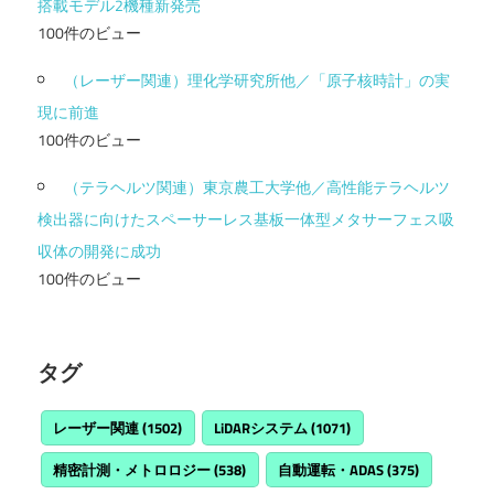
搭載モデル2機種新発売
100件のビュー
（レーザー関連）理化学研究所他／「原子核時計」の実
現に前進
100件のビュー
（テラヘルツ関連）東京農工大学他／高性能テラヘルツ
検出器に向けたスペーサーレス基板一体型メタサーフェス吸
収体の開発に成功
100件のビュー
タグ
レーザー関連
(1502)
LiDARシステム
(1071)
精密計測・メトロロジー
(538)
自動運転・ADAS
(375)