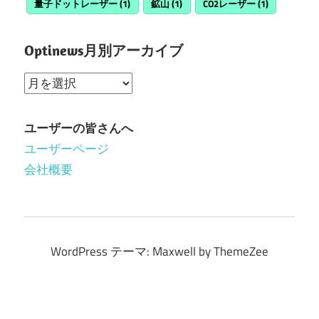
量子ドットレーザー
(1)
鉱山
(1)
CO2レーザー
(1)
Optinews月別アーカイブ
Optinews
月
別
ユーザーの皆さんへ
ア
ユーザーページ
ー
会社概要
カ
イ
ブ
WordPress テーマ: Maxwell by ThemeZee