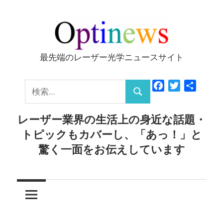
コ
ン
テ
ン
最先端のレーザー光学ニュースサイト
Optinews
ツ
へ
検
Facebook
Twitter
共
ス
検
有
索:
キ
索
レーザー業界の生活上の身近な話題・
ッ
トピックもカバーし、「あっ！」と
プ
驚く一面をお伝えしています