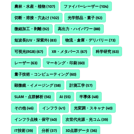
農林・水産・植物
(107)
ファイバーレーザー
(104)
切断・溶接・穴あけ
(102)
光学部品・素子
(92)
微細加工・剥離
(92)
高出力・ハイパワー
(88)
短波長(UV・深紫外)
(83)
物流・倉庫・デリバリー
(73)
可視光(RGB)
(67)
XR・メタバース
(67)
科学研究
(63)
レーザー
(63)
マーキング・印刷
(60)
量子技術・コンピューティング
(60)
顕微鏡・イメージング
(58)
計測工学
(57)
SLAM・点群解析
(56)
AI
(55)
半導体
(48)
その他
(46)
インフラ
(41)
光変調・スキャナ
(40)
インフラ点検・保守
(40)
次世代光源・光コム
(39)
IT技術
(39)
分析
(37)
3D点群データ
(36)