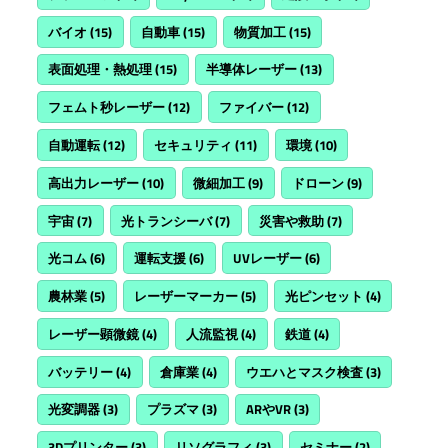
バイオ
(15)
自動車
(15)
物質加工
(15)
表面処理・熱処理
(15)
半導体レーザー
(13)
フェムト秒レーザー
(12)
ファイバー
(12)
自動運転
(12)
セキュリティ
(11)
環境
(10)
高出力レーザー
(10)
微細加工
(9)
ドローン
(9)
宇宙
(7)
光トランシーバ
(7)
災害や救助
(7)
光コム
(6)
運転支援
(6)
UVレーザー
(6)
農林業
(5)
レーザーマーカー
(5)
光ピンセット
(4)
レーザー顕微鏡
(4)
人流監視
(4)
鉄道
(4)
バッテリー
(4)
倉庫業
(4)
ウエハとマスク検査
(3)
光変調器
(3)
プラズマ
(3)
ARやVR
(3)
3Dプリンター
(3)
リソグラフィ
(3)
セミナー
(2)