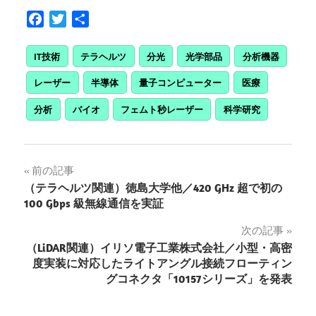
Facebook
Twitter
共
有
IT技術
テラヘルツ
分光
光学部品
分析機器
レーザー
半導体
量子コンピューター
医療
分析
バイオ
フェムト秒レーザー
科学研究
投
前の記事
（テラヘルツ関連）徳島大学他／420 GHz 超で初の
稿
100 Gbps 級無線通信を実証
ナ
次の記事
（LiDAR関連）イリソ電子工業株式会社／小型・高密
ビ
度実装に対応したライトアングル接続フローティン
ゲ
グコネクタ「10157シリーズ」を発表
ー