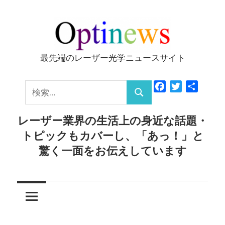
コ
ン
テ
ン
最先端のレーザー光学ニュースサイト
Optinews
ツ
へ
検
Facebook
Twitter
共
ス
検
有
索:
キ
索
レーザー業界の生活上の身近な話題・
ッ
トピックもカバーし、「あっ！」と
プ
驚く一面をお伝えしています