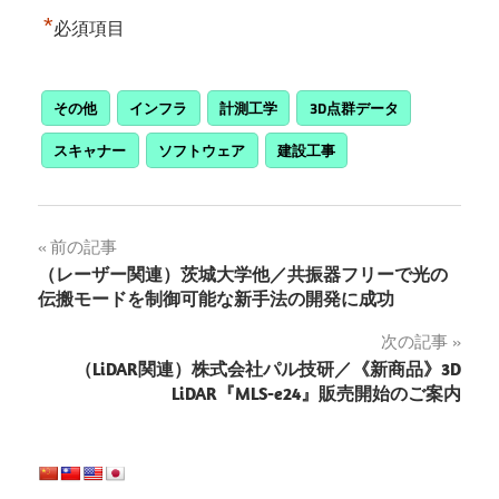
*
必須項目
その他
インフラ
計測工学
3D点群データ
スキャナー
ソフトウェア
建設工事
投
前の記事
（レーザー関連）茨城大学他／共振器フリーで光の
稿
伝搬モードを制御可能な新手法の開発に成功
ナ
次の記事
（LiDAR関連）株式会社パル技研／《新商品》3D
ビ
LiDAR『MLS-e24』販売開始のご案内
ゲ
ー