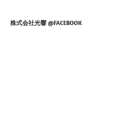
シ
ョ
株式会社光響 @FACEBOOK
ン