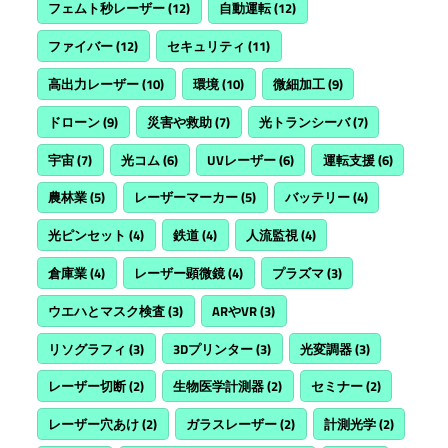
フェムト秒レーザー
(12)
自動運転
(12)
ファイバー
(12)
セキュリティ
(11)
高出力レーザー
(10)
環境
(10)
微細加工
(9)
ドローン
(9)
災害や救助
(7)
光トランシーバ
(7)
宇宙
(7)
光コム
(6)
UVレーザー
(6)
運転支援
(6)
農林業
(5)
レーザーマーカー
(5)
バッテリー
(4)
光ピンセット
(4)
鉄道
(4)
人流監視
(4)
倉庫業
(4)
レーザー顕微鏡
(4)
プラズマ
(3)
ウエハとマスク検査
(3)
ARやVR
(3)
リソグラフィ
(3)
3Dプリンター
(3)
光変調器
(3)
レーザー切断
(2)
生物医学計測器
(2)
セミナー
(2)
レーザー穴あけ
(2)
ガラスレーザー
(2)
計測光学
(2)