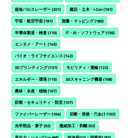
超短パルスレーザー
(201)
建設・土木・i-Con
(191)
宇宙・航空宇宙
(181)
測量・マッピング
(180)
半導体製造・検査
(170)
IT・AI・ソフトウェア
(156)
エンタメ・アート
(145)
バイオ・ライフサイエンス
(142)
3Dプリンティング
(137)
モビリティ・運輸
(122)
エネルギー・環境
(115)
3Dスキャニング機器
(108)
農林・水産・植物
(107)
防衛・セキュリティ・防災
(107)
ファイバーレーザー
(104)
切断・溶接・穴あけ
(102)
光学部品・素子
(92)
微細加工・剥離
(92)
高出力・ハイパワー
(88)
短波長(UV・深紫外)
(83)