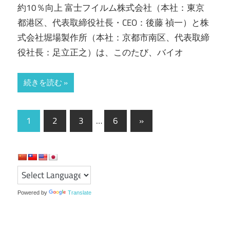
約10％向上 富士フイルム株式会社（本社：東京
都港区、代表取締役社長・CEO：後藤 禎一）と株
式会社堀場製作所（本社：京都市南区、代表取締
役社長：足立正之）は、このたび、バイオ
続きを読む
投
次
1
2
3
…
6
»
の
稿
記
の
事
ペ
ー
Powered by
Translate
ジ