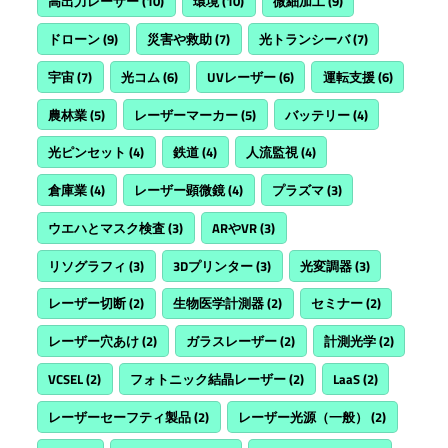
高出力レーザー
(10)
環境
(10)
微細加工
(9)
ドローン
(9)
災害や救助
(7)
光トランシーバ
(7)
宇宙
(7)
光コム
(6)
UVレーザー
(6)
運転支援
(6)
農林業
(5)
レーザーマーカー
(5)
バッテリー
(4)
光ピンセット
(4)
鉄道
(4)
人流監視
(4)
倉庫業
(4)
レーザー顕微鏡
(4)
プラズマ
(3)
ウエハとマスク検査
(3)
ARやVR
(3)
リソグラフィ
(3)
3Dプリンター
(3)
光変調器
(3)
レーザー切断
(2)
生物医学計測器
(2)
セミナー
(2)
レーザー穴あけ
(2)
ガラスレーザー
(2)
計測光学
(2)
VCSEL
(2)
フォトニック結晶レーザー
(2)
LaaS
(2)
レーザーセーフティ製品
(2)
レーザー光源（一般）
(2)