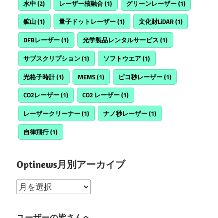
水中
(2)
レーザー核融合
(1)
グリーンレーザー
(1)
鉱山
(1)
量子ドットレーザー
(1)
文化財LiDAR
(1)
DFBレーザー
(1)
光学製品レンタルサービス
(1)
サブスクリプション
(1)
ソフトウエア
(1)
光格子時計
(1)
MEMS
(1)
ピコ秒レーザー
(1)
CO2レーザー
(1)
CO2 レーザー
(1)
レーザークリーナー
(1)
ナノ秒レーザー
(1)
自律飛行
(1)
Optinews月別アーカイブ
Optinews
月
別
ユーザーの皆さんへ