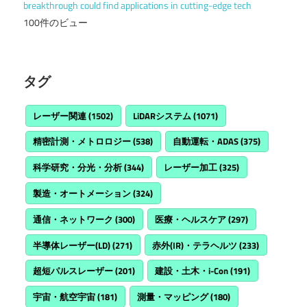
breakthrough could find applications in cutting-edge tech
100件のビュー
タグ
レーザー関連
(1502)
LiDARシステム
(1071)
精密計測・メトロロジー
(538)
自動運転・ADAS
(375)
科学研究・分光・分析
(344)
レーザー加工
(325)
製造・オートメーション
(324)
通信・ネットワーク
(300)
医療・ヘルスケア
(297)
半導体レーザー(LD)
(271)
赤外(IR)・テラヘルツ
(233)
超短パルスレーザー
(201)
建設・土木・i-Con
(191)
宇宙・航空宇宙
(181)
測量・マッピング
(180)