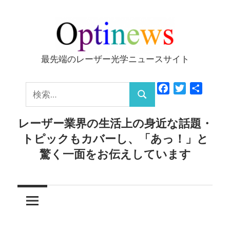
コ
ン
テ
ン
最先端のレーザー光学ニュースサイト
Optinews
ツ
へ
検
Facebook
Twitter
共
ス
検
有
索:
キ
索
レーザー業界の生活上の身近な話題・
ッ
トピックもカバーし、「あっ！」と
プ
驚く一面をお伝えしています