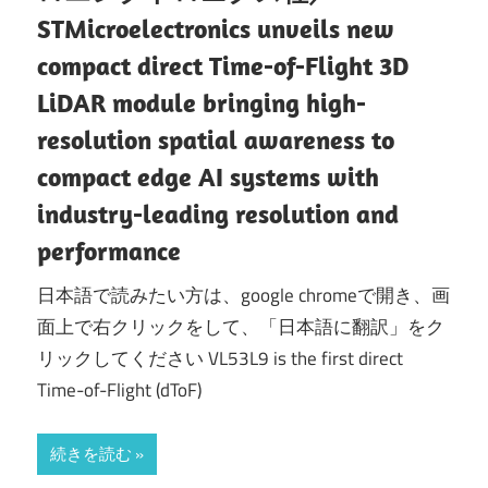
STMicroelectronics unveils new
compact direct Time-of-Flight 3D
LiDAR module bringing high-
resolution spatial awareness to
compact edge AI systems with
industry-leading resolution and
performance
日本語で読みたい方は、google chromeで開き、画
面上で右クリックをして、「日本語に翻訳」をク
リックしてください VL53L9 is the first direct
Time-of-Flight (dToF)
続きを読む