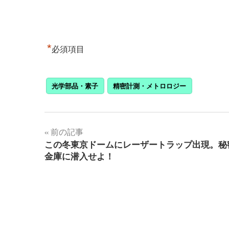
*
必須項目
光学部品・素子
精密計測・メトロロジー
投
前の記事
この冬東京ドームにレーザートラップ出現。秘
稿
金庫に潜入せよ！
ナ
ビ
ゲ