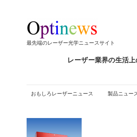
コ
ン
テ
Opti
ン
ツ
最先端のレーザー光学ニュースサイト
へ
ス
レーザー業界の生活上
キ
ッ
プ
おもしろレーザーニュース
製品ニュー