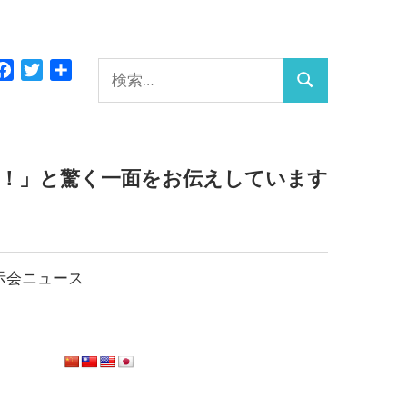
検
Facebook
Twitter
共
検
有
索:
索
っ！」と驚く一面をお伝えしています
示会ニュース