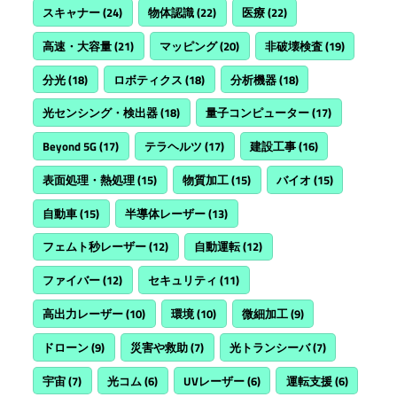
スキャナー
(24)
物体認識
(22)
医療
(22)
高速・大容量
(21)
マッピング
(20)
非破壊検査
(19)
分光
(18)
ロボティクス
(18)
分析機器
(18)
光センシング・検出器
(18)
量子コンピューター
(17)
Beyond 5G
(17)
テラヘルツ
(17)
建設工事
(16)
表面処理・熱処理
(15)
物質加工
(15)
バイオ
(15)
自動車
(15)
半導体レーザー
(13)
フェムト秒レーザー
(12)
自動運転
(12)
ファイバー
(12)
セキュリティ
(11)
高出力レーザー
(10)
環境
(10)
微細加工
(9)
ドローン
(9)
災害や救助
(7)
光トランシーバ
(7)
宇宙
(7)
光コム
(6)
UVレーザー
(6)
運転支援
(6)