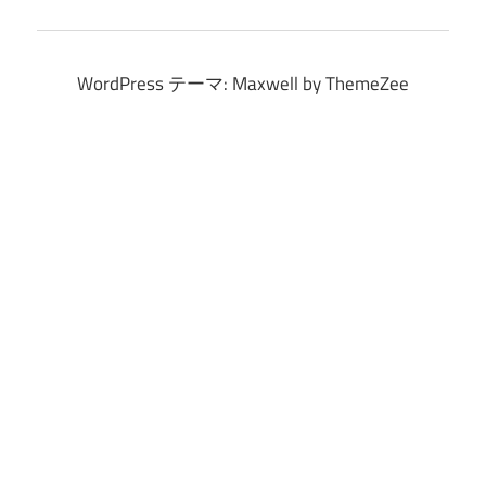
イ
ブ
WordPress テーマ: Maxwell by ThemeZee