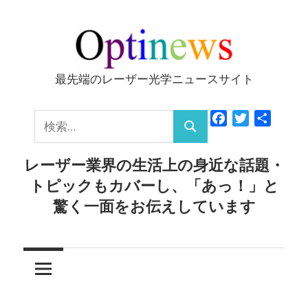
コ
ン
テ
ン
最先端のレーザー光学ニュースサイト
Optinews
ツ
へ
検
Facebook
Twitter
共
ス
検
有
索:
キ
索
レーザー業界の生活上の身近な話題・
ッ
トピックもカバーし、「あっ！」と
プ
驚く一面をお伝えしています