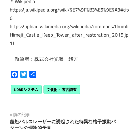
＊Wikipedia
https://ja.wikipedia.org/wiki/%E7%9F%B3%E5%9E%A3#ci
6
https://upload.wikimedia.org/wikipedia/commons/thu
Himeji_Castle_Keep_Tower_after_restoration_2015.j
1)
「執筆者：株式会社光響 緒方」
Facebook
Twitter
共
有
LiDARシステム
文化財・考古調査
投
前の記事
超短パルスレーザーに誘起された特異な格子振動パ
稿
ターンの理論的予見