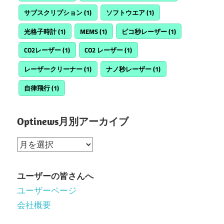
サブスクリプション
(1)
ソフトウエア
(1)
光格子時計
(1)
MEMS
(1)
ピコ秒レーザー
(1)
CO2レーザー
(1)
CO2 レーザー
(1)
レーザークリーナー
(1)
ナノ秒レーザー
(1)
自律飛行
(1)
Optinews月別アーカイブ
Optinews
月
別
ユーザーの皆さんへ
ア
ユーザーページ
ー
会社概要
カ