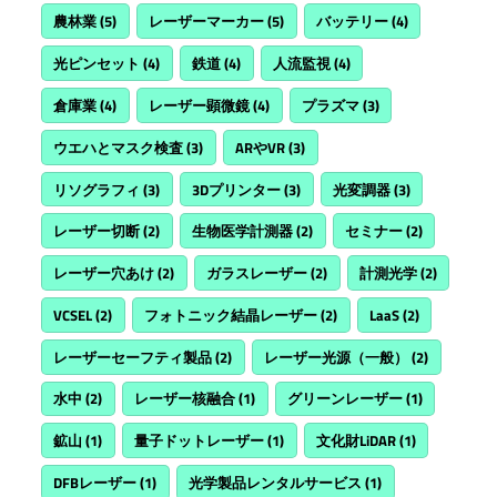
農林業
(5)
レーザーマーカー
(5)
バッテリー
(4)
光ピンセット
(4)
鉄道
(4)
人流監視
(4)
倉庫業
(4)
レーザー顕微鏡
(4)
プラズマ
(3)
ウエハとマスク検査
(3)
ARやVR
(3)
リソグラフィ
(3)
3Dプリンター
(3)
光変調器
(3)
レーザー切断
(2)
生物医学計測器
(2)
セミナー
(2)
レーザー穴あけ
(2)
ガラスレーザー
(2)
計測光学
(2)
VCSEL
(2)
フォトニック結晶レーザー
(2)
LaaS
(2)
レーザーセーフティ製品
(2)
レーザー光源（一般）
(2)
水中
(2)
レーザー核融合
(1)
グリーンレーザー
(1)
鉱山
(1)
量子ドットレーザー
(1)
文化財LiDAR
(1)
DFBレーザー
(1)
光学製品レンタルサービス
(1)