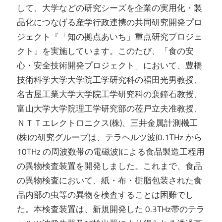
して、大学などの研究シーズを企業の実用化・製
品化につなげる産学行政連携の共同研究開発プロ
ジェクト『「知の拠点あいち」重点研究プロジェ
クト』を実施しています。このたび、「食の安
心・安全技術開発プロジェクト」において、豊橋
技術科学大学大学院工学研究科の福田光男教授、
名古屋工業大学大学院工学研究科の裵鐘石教授、
富山大学大学院理工学研究部の莅戸立夫准教授、
ＮＴＴエレクトロニクス(株)、三井金属計測機工
(株)の研究グループは、テラヘルツ波(0.1THz から
10THz の周波数帯の電磁波)による食品製造工程用
の異物検査装置を開発しました。これまで、食品
の異物検査において、紙・布・樹脂包装された食
品内部の虫等の異物を検査することは困難でし
た。本検査装置は、新規開発した 0.3THz帯のテラ