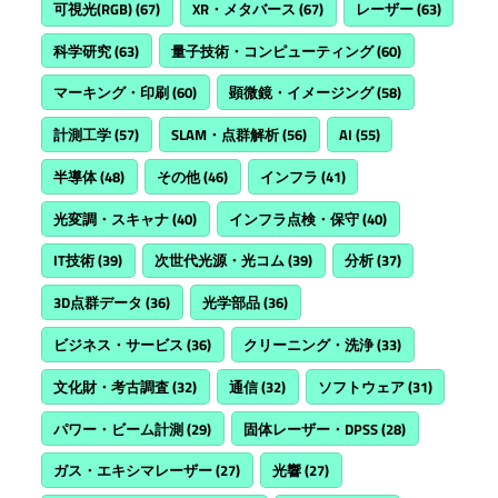
可視光(RGB)
(67)
XR・メタバース
(67)
レーザー
(63)
科学研究
(63)
量子技術・コンピューティング
(60)
マーキング・印刷
(60)
顕微鏡・イメージング
(58)
計測工学
(57)
SLAM・点群解析
(56)
AI
(55)
半導体
(48)
その他
(46)
インフラ
(41)
光変調・スキャナ
(40)
インフラ点検・保守
(40)
IT技術
(39)
次世代光源・光コム
(39)
分析
(37)
3D点群データ
(36)
光学部品
(36)
ビジネス・サービス
(36)
クリーニング・洗浄
(33)
文化財・考古調査
(32)
通信
(32)
ソフトウェア
(31)
パワー・ビーム計測
(29)
固体レーザー・DPSS
(28)
ガス・エキシマレーザー
(27)
光響
(27)