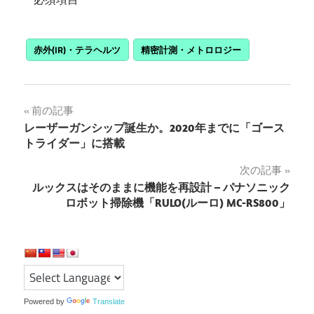
赤外(IR)・テラヘルツ
精密計測・メトロロジー
投
前の記事
レーザーガンシップ誕生か。2020年までに「ゴース
稿
トライダー」に搭載
ナ
次の記事
ルックスはそのままに機能を再設計 – パナソニック
ビ
ロボット掃除機「RULO(ルーロ) MC-RS800」
ゲ
ー
シ
ョ
Powered by
Translate