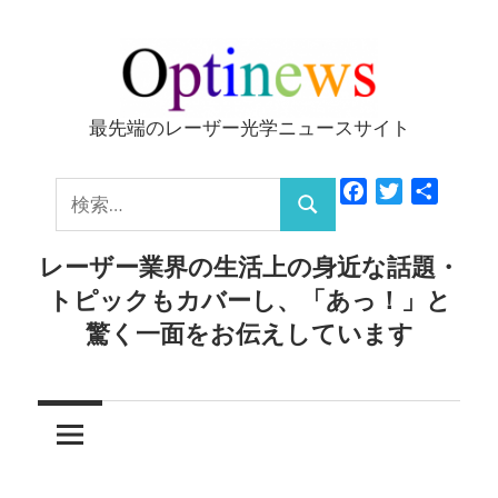
コ
ン
テ
ン
最先端のレーザー光学ニュースサイト
Optinews
ツ
へ
検
Facebook
Twitter
共
ス
検
有
索:
キ
索
レーザー業界の生活上の身近な話題・
ッ
トピックもカバーし、「あっ！」と
プ
驚く一面をお伝えしています