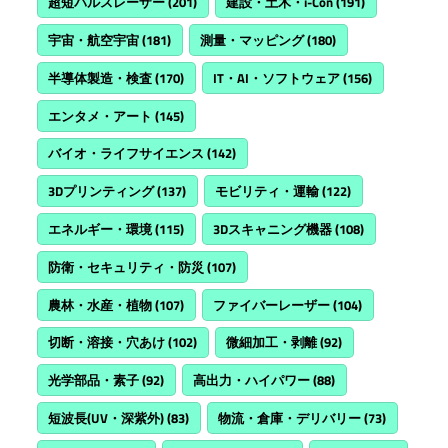
超短パルスレーザー
(201)
建設・土木・i-Con
(191)
宇宙・航空宇宙
(181)
測量・マッピング
(180)
半導体製造・検査
(170)
IT・AI・ソフトウェア
(156)
エンタメ・アート
(145)
バイオ・ライフサイエンス
(142)
3Dプリンティング
(137)
モビリティ・運輸
(122)
エネルギー・環境
(115)
3Dスキャニング機器
(108)
防衛・セキュリティ・防災
(107)
農林・水産・植物
(107)
ファイバーレーザー
(104)
切断・溶接・穴あけ
(102)
微細加工・剥離
(92)
光学部品・素子
(92)
高出力・ハイパワー
(88)
短波長(UV・深紫外)
(83)
物流・倉庫・デリバリー
(73)