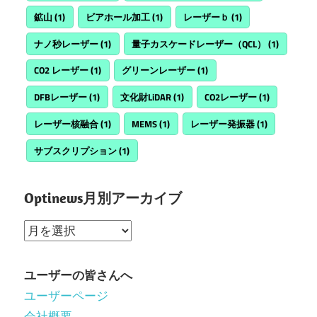
鉱山
(1)
ビアホール加工
(1)
レーザーｂ
(1)
ナノ秒レーザー
(1)
量子カスケードレーザー（QCL）
(1)
CO2 レーザー
(1)
グリーンレーザー
(1)
DFBレーザー
(1)
文化財LiDAR
(1)
CO2レーザー
(1)
レーザー核融合
(1)
MEMS
(1)
レーザー発振器
(1)
サブスクリプション
(1)
Optinews月別アーカイブ
Optinews
月
別
ユーザーの皆さんへ
ア
ユーザーページ
ー
会社概要