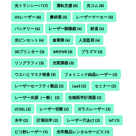
光トランシーバ
(7)
運転支援
(6)
光コム
(6)
UVレーザー
(6)
農林業
(5)
レーザーマーカー
(5)
バッテリー
(4)
レーザー顕微鏡
(4)
鉄道
(4)
光ピンセット
(4)
倉庫業
(4)
人流監視
(4)
3Dプリンター
(3)
ARやVR
(3)
プラズマ
(3)
リソグラフィ
(3)
光変調器
(3)
ウエハとマスク検査
(3)
フォトニック結晶レーザー
(2)
レーザーセーフティ製品
(2)
LaaS
(2)
セミナー
(2)
レーザー光源（一般）
(2)
生物医学計測器
(2)
VCSEL
(2)
レーザー切断
(2)
ガラスレーザー
(2)
水中
(2)
計測光学
(2)
レーザー穴あけ
(2)
IoT
(1)
ピコ秒レーザー
(1)
光学製品レンタルサービス
(1)