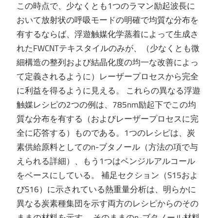
この時点で、少なくとも1つのラマン励起波長に
おいて放射状の呼吸モードの明確で均質な分布を
有するならば、浮遊触媒化学蒸着によって生成さ
れたFWCNTテキスタイルのみが、（少なくとも微
細構造の整列および結晶化度の均一な改善によっ
て定義されるように）レーザープロセスから完全
に利益を得るように見える。 これらの異なる浮遊
触媒レシピの2つの例は、785nm励起下でこの均
質な分布を有する（およびレーザープロセスに完
全に応答する）ものである。1つのレシピは、炭
素供給原料としてのn-ブタノール（方法の項で与
えられる詳細）、もう1つはベンジルアルコール
をベースにしている。 補足セクション（S15およ
びS16）に示されている熱重量分析は、明らかに
異なる炭素種集団を示す両方のレシピからのその
ままの材料を示す。 そのままのn-ブタノール材料