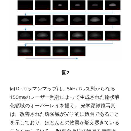
図2
(
a
) D：Gラマンマップは、5kHパルス列からなる
150msのレーザー照射によって生成された輪状酸
化領域のオーバーレイを描く。 光学顕微鏡写真
は、改善された環領域が光学的に透明であること
を示しており、ほとんどの物質が燃え尽きている
ことを示している。 (
b
) 酸化反応の進展を時間と