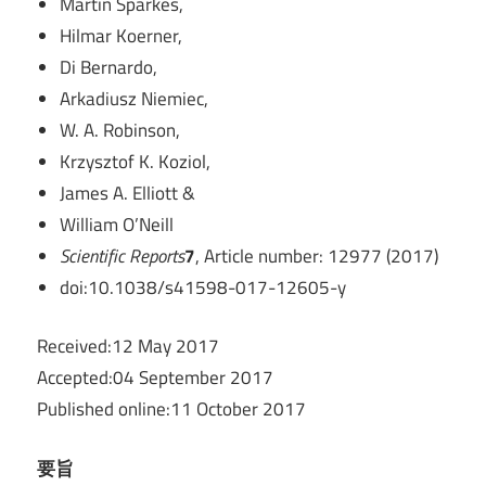
Martin Sparkes,
Hilmar Koerner,
Di Bernardo,
Arkadiusz Niemiec,
W. A. Robinson,
Krzysztof K. Koziol,
James A. Elliott &
William O’Neill
Scientific Reports
7
, Article number: 12977 (2017)
doi:10.1038/s41598-017-12605-y
Received:12 May 2017
Accepted:04 September 2017
Published online:11 October 2017
要旨