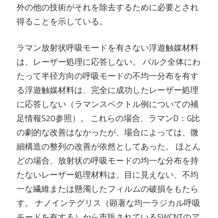
外の他の技術がそれを除去するために必要とされ
得ることを示している。
ラマン放射状呼吸モードを有さない浮遊触媒材料
は、レーザー処理に応答しない。 バルク全体にわ
たって半径方向の呼吸モードの不均一分布を有す
る浮遊触媒材料は、完全に成功したレーザー処理
に応答しない（ラマンスペクトル例についての補
足情報S20参照）。 これらの場合、ラマンD：G比
の劇的な改善はなかったが、場合によっては、微
細構造の整列の改善が依然としてあった。 ほとん
どの場合、放射状の呼吸モードの均一な分布を持
たないレーザー処理材料は、目に見えない、不均
一な繊維または懸濁したフィルムの破損をもたら
す。 ナノインテグリス（顕著な均一ラジカル呼吸
モードを有する）から市販されているSWCNTのア