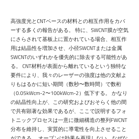
高強度光とCNTベースの材料との相互作用をカバ
ーする多くの報告がある。 特に、SWCNT膜が空気
にさらされて基板上に置かれている場合、相互作
用は結晶性を増加させ、小径SWCNTまたは金属
SWCNTのいずれかを優先的に除去する可能性があ
る。 CNT材料が表面から離れているという独特な
要件により、我々のレーザーの強度は他の文献よ
りもはるかに短い期間（数秒〜数時間）で数桁
（0.05kWcm-2〜100kWcm-2）低下する。 かなり
の結晶性向上が、この研究およびおそらく他の間
で共有顕著な効果であるが、ここで説明するフォ
トニックプロセスは一意に微細構造の整列FWCNT
分布を維持し、実質的に導電性を向上させること
ができる。 オーブンは効果を再現しない。なぜな