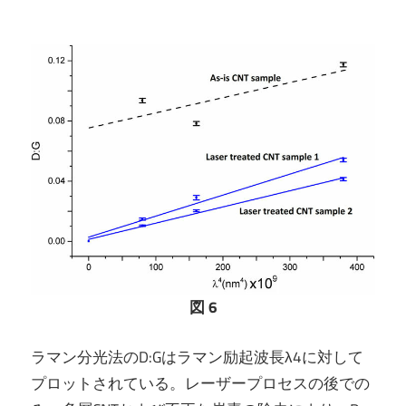
図 6
ラマン分光法のD:Gはラマン励起波長λ4に対して
プロットされている。レーザープロセスの後での