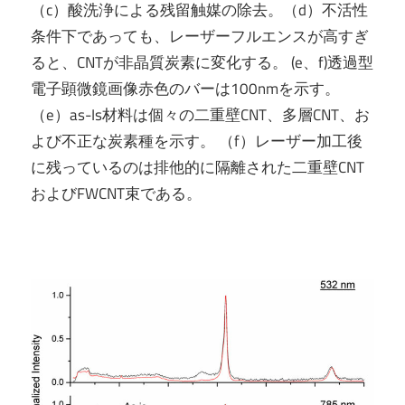
（c）酸洗浄による残留触媒の除去。（d）不活性
条件下であっても、レーザーフルエンスが高すぎ
ると、CNTが非晶質炭素に変化する。 (e、f)透過型
電子顕微鏡画像赤色のバーは100nmを示す。
（e）as-Is材料は個々の二重壁CNT、多層CNT、お
よび不正な炭素種を示す。 （f）レーザー加工後
に残っているのは排他的に隔離された二重壁CNT
およびFWCNT束である。