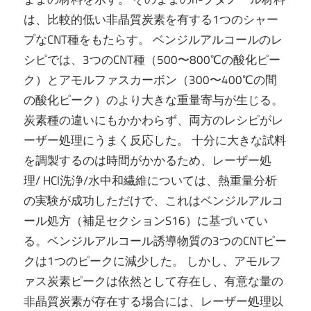
は、比較的低い非晶質炭素を有する1つのシャー
プなCNT種をもたらす。 ベンジルアルコールのレ
シピでは、3つのCNT種（500〜800℃の酸化ピー
ク）とアモルファスカーボン（300〜400℃の間
の酸化ピーク）のより大きな重量寄与が生じる。
炭素種の違いにもかかわらず、両方のレシピがレ
ーザー処理にうまく反応した。 十分に大きな試料
を調製するのは時間がかかるため、レーザー処
理/ HCl洗浄/水中和繊維については、熱重量分析
の実験が成功しただけで、これはベンジルアルコ
ール処方（補足セクションS16）に基づいてい
る。ベンジルアルコール誘導物質の3つのCNTピー
クは1つのピークに減少した。 しかし、アモルフ
ァス炭素ピークは依然として存在し、有意な量の
非晶質炭素が存在する場合には、レーザー処理以