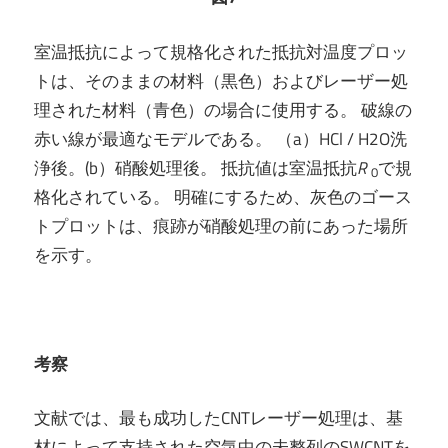
室温抵抗によって規格化された抵抗対温度プロッ
トは、そのままの材料（黒色）およびレーザー処
理された材料（青色）の場合に使用する。 破線の
赤い線が最適なモデルである。 （a）HCl / H2O洗
浄後。(b）硝酸処理後。 抵抗値は室温抵抗
R
で規
0
格化されている。 明確にするため、灰色のゴース
トプロットは、痕跡が硝酸処理の前にあった場所
を示す。
考察
文献では、最も成功したCNTレーザー処理は、基
材によって支持された空気中の未整列のSWCNTを