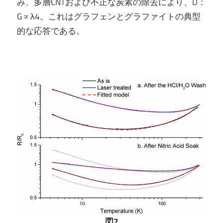
み、多層CNTおよび不正な炭素の除去により、D：
G∝λ4。これはグラフェンとグラファイトの典型
的な応答である。
図7