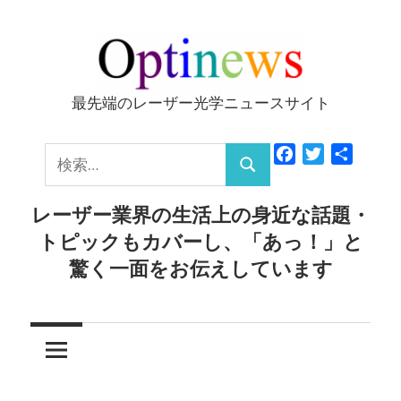
コ
ン
テ
ン
最先端のレーザー光学ニュースサイト
Optinews
ツ
へ
検
Facebook
Twitter
共
ス
検
有
索:
キ
索
レーザー業界の生活上の身近な話題・
ッ
トピックもカバーし、「あっ！」と
プ
驚く一面をお伝えしています