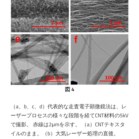
図 4
（a、b、c、d）代表的な走査電子顕微鏡法は、レ
ーザープロセスの様々な段階を経てCNT材料の5kV
で撮影。 赤線は2μmを示す。 （a）CNTテキスタ
イルのまま。（b）大気レーザー処理の直後。