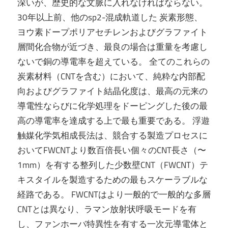
深いが、歴史的な文脈に入れなければならない。
30年以上前、他のsp2-混成軌道した 炭素形態、
ヨウ素ドープポリアセチレンおよびグラファイト
層間化合物が近づき、最良の場合は重量を考慮し
ないで銅の導電率を超えている。 全てのこれらの
炭素材料（CNTを含む）において、純粋な内部配
向およびグラファイト結晶化度は、最高の元来の
導電性ならびに化学処理をドーピングした後の最
高の導電率を達成する上で最も重要である。 浮遊
触媒化学気相成長法は、競合する製造プロセスに
おいてFWCNTより数百倍長い個々のCNT長さ（〜
1mm）を有する整列した少数壁CNT（FWCNT）テ
キスタイルを製造するための最もスケーラブルな
経路である。 FWCNTはより一般的で一般的な多層
CNTとは異なり、ラマン放射状呼吸モードを有
し、ファンホーバ特異性を有する一次元導電体と