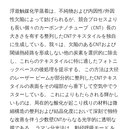
浮遊触媒化学蒸着は、不純物および内因性/外因
性欠陥によって妨げられるが、競合プロセスより
も長い個々のカーボンナノチューブ（CNT）長の
大きさを有する整列したCNTテキスタイルを独自
に生成している。我々は、欠陥のあるCNTおよび
閾値熱経路を形成しない他の炭素を選択的に除去
し、これらのテキスタイルに特に適したフォトニ
ックベースの後処理を提示する。 この方法は大径
のレーザー ビームが部分的に整列したCNTテキス
タイルの表面をその端部から垂下して空気中でラ
スターしている。 これによりもたらされる輝かし
いものは、局在的な酸化が起こり残りの材料は微
細構造の整列および結晶化度において深刻で独特
な改善を伴う少数壁CNTからなる光学的に透明な
膜である。 ラマン分光法は、動径呼吸モード を