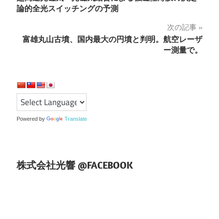
稿
論的全光スイッチングの予測
ナ
次の記事
富雄丸山古墳、国内最大の円墳と判明。航空レーザ
ビ
ー測量で。
ゲ
ー
シ
ョ
Powered by
Translate
ン
株式会社光響 @FACEBOOK