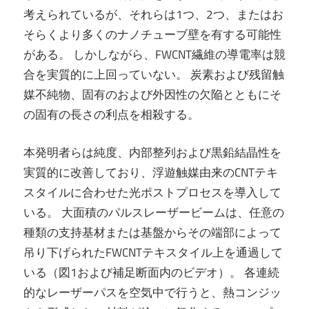
考えられているが、それらは1つ、2つ、またはお
そらくより多くのナノチューブ壁を有する可能性
がある。 しかしながら、FWCNT繊維の導電率は競
合を実質的に上回っていない。 炭素および残留触
媒不純物、固有のおよび外因性の欠陥とともにそ
の固有の長さの利点を相殺する。
本発明者らは純度、内部整列および黒鉛結晶性を
実質的に改善しており、浮遊触媒由来のCNTテキ
スタイルに合わせた光ポストプロセスを導入して
いる。 大面積のパルスレーザービームは、任意の
種類の支持基材または基盤からその端部によって
吊り下げられたFWCNTテキスタイル上を通過して
いる（図1および補足断面内のビデオ）。 各連続
的なレーザーパスを空気中で行うと、熱コンジッ