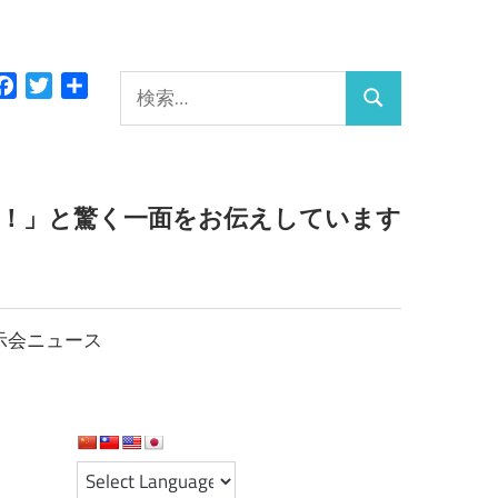
検
Facebook
Twitter
共
検
有
索:
索
っ！」と驚く一面をお伝えしています
示会ニュース