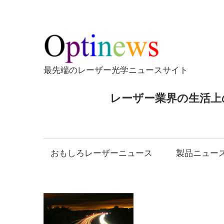
コ
ン
テ
Opti
ン
ツ
最先端のレーザー光学ニュースサイト
へ
ス
レーザー業界の生活上
キ
ッ
プ
おもしろレーザーニュース
製品ニュー