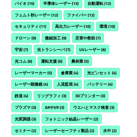
バイオ
(15)
半導体レーザー
(13)
自動運転
(12)
フェムト秒レーザー
(12)
ファイバー
(12)
セキュリティ
(11)
高出力レーザー
(10)
環境
(10)
ドローン
(9)
微細加工
(9)
災害や救助
(7)
宇宙
(7)
光トランシーバ
(7)
UVレーザー
(6)
光コム
(6)
運転支援
(6)
農林業
(5)
レーザーマーカー
(5)
倉庫業
(4)
光ピンセット
(4)
レーザー顕微鏡
(4)
人流監視
(4)
バッテリー
(4)
鉄道
(4)
リソグラフィ
(3)
3Dプリンター
(3)
プラズマ
(3)
ARやVR
(3)
ウエハとマスク検査
(3)
光変調器
(3)
フォトニック結晶レーザー
(2)
セミナー
(2)
レーザーセーフティ製品
(2)
水中
(2)