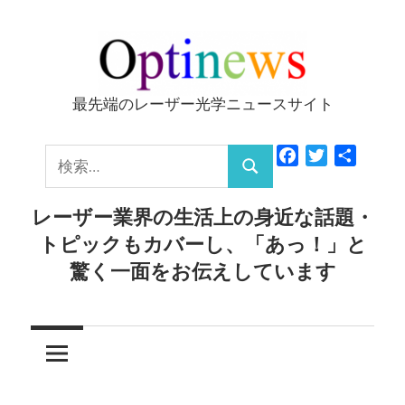
コ
ン
テ
ン
最先端のレーザー光学ニュースサイト
Optinews
ツ
へ
検
Facebook
Twitter
共
ス
検
有
索:
キ
索
レーザー業界の生活上の身近な話題・
ッ
トピックもカバーし、「あっ！」と
プ
驚く一面をお伝えしています