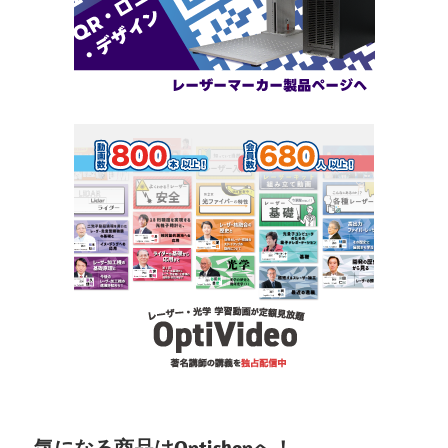
気になる商品はOptishopへ！