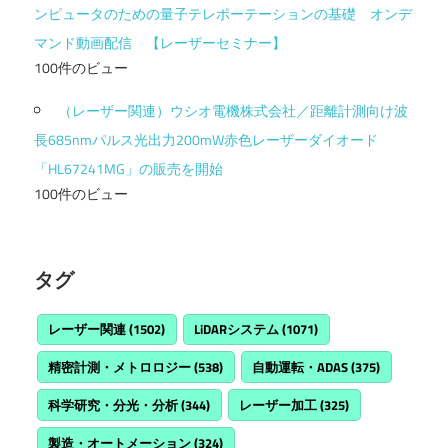
ンピュータのための量子テレポーテーションの基礎 オンデ
マンド動画配信 【レーザーセミナー】
100件のビュー
（レーザー関連）ウシオ電機株式会社／距離計測向け波
長685nmパルス光出力200mW赤色レーザーダイオード
「HL67241MG」の販売を開始
100件のビュー
タグ
レーザー関連
(1502)
LiDARシステム
(1071)
精密計測・メトロロジー
(538)
自動運転・ADAS
(375)
科学研究・分光・分析
(344)
レーザー加工
(325)
製造・オートメーション
(324)