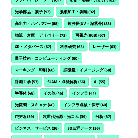
ファイバーレーザー
(104)
切断・溶接・穴あけ
(102)
光学部品・素子
(92)
微細加工・剥離
(92)
高出力・ハイパワー
(88)
短波長(UV・深紫外)
(83)
物流・倉庫・デリバリー
(73)
可視光(RGB)
(67)
XR・メタバース
(67)
科学研究
(63)
レーザー
(63)
量子技術・コンピューティング
(60)
マーキング・印刷
(60)
顕微鏡・イメージング
(58)
計測工学
(57)
SLAM・点群解析
(56)
AI
(55)
半導体
(48)
その他
(46)
インフラ
(41)
光変調・スキャナ
(40)
インフラ点検・保守
(40)
IT技術
(39)
次世代光源・光コム
(39)
分析
(37)
ビジネス・サービス
(36)
3D点群データ
(36)