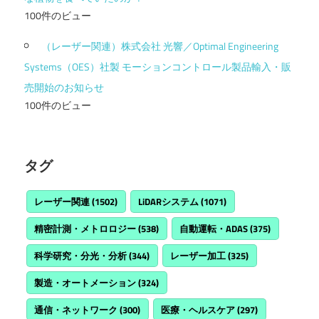
100件のビュー
（レーザー関連）株式会社 光響／Optimal Engineering
Systems（OES）社製 モーションコントロール製品輸入・販
売開始のお知らせ
100件のビュー
タグ
レーザー関連
(1502)
LiDARシステム
(1071)
精密計測・メトロロジー
(538)
自動運転・ADAS
(375)
科学研究・分光・分析
(344)
レーザー加工
(325)
製造・オートメーション
(324)
通信・ネットワーク
(300)
医療・ヘルスケア
(297)