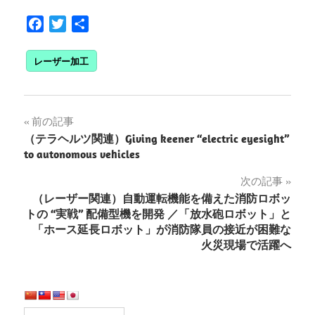
Facebook
Twitter
共
有
レーザー加工
投
前の記事
（テラヘルツ関連）Giving keener “electric eyesight”
稿
to autonomous vehicles
ナ
次の記事
（レーザー関連）自動運転機能を備えた消防ロボッ
ビ
トの “実戦” 配備型機を開発 ／「放水砲ロボット」と
ゲ
「ホース延長ロボット」が消防隊員の接近が困難な
火災現場で活躍へ
ー
シ