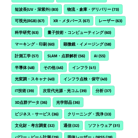
短波長(UV・深紫外)
(83)
物流・倉庫・デリバリー
(73)
可視光(RGB)
(67)
XR・メタバース
(67)
レーザー
(63)
科学研究
(63)
量子技術・コンピューティング
(60)
マーキング・印刷
(60)
顕微鏡・イメージング
(58)
計測工学
(57)
SLAM・点群解析
(56)
AI
(55)
半導体
(48)
その他
(46)
インフラ
(41)
光変調・スキャナ
(40)
インフラ点検・保守
(40)
IT技術
(39)
次世代光源・光コム
(39)
分析
(37)
3D点群データ
(36)
光学部品
(36)
ビジネス・サービス
(36)
クリーニング・洗浄
(33)
文化財・考古調査
(32)
通信
(32)
ソフトウェア
(31)
パワー・ビーム計測
(29)
固体レーザー・DPSS
(28)