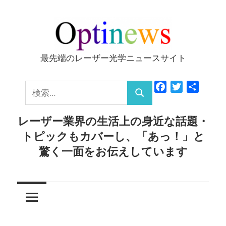
コ
ン
テ
ン
最先端のレーザー光学ニュースサイト
Optinews
ツ
へ
検
Facebook
Twitter
共
ス
検
有
索:
キ
索
レーザー業界の生活上の身近な話題・
ッ
トピックもカバーし、「あっ！」と
プ
驚く一面をお伝えしています