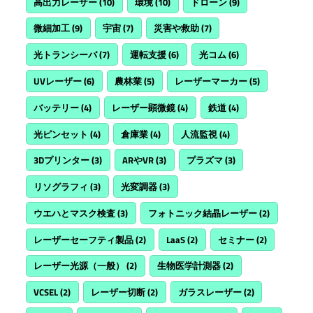
高出力レーザー
(10)
環境
(10)
ドローン
(9)
微細加工
(9)
宇宙
(7)
災害や救助
(7)
光トランシーバ
(7)
運転支援
(6)
光コム
(6)
UVレーザー
(6)
農林業
(5)
レーザーマーカー
(5)
バッテリー
(4)
レーザー顕微鏡
(4)
鉄道
(4)
光ピンセット
(4)
倉庫業
(4)
人流監視
(4)
3Dプリンター
(3)
ARやVR
(3)
プラズマ
(3)
リソグラフィ
(3)
光変調器
(3)
ウエハとマスク検査
(3)
フォトニック結晶レーザー
(2)
レーザーセーフティ製品
(2)
LaaS
(2)
セミナー
(2)
レーザー光源（一般）
(2)
生物医学計測器
(2)
VCSEL
(2)
レーザー切断
(2)
ガラスレーザー
(2)