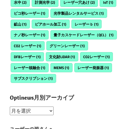
水中
(2)
計測光学
(2)
レーザー穴あけ
(2)
IoT
(1)
ピコ秒レーザー
(1)
光学製品レンタルサービス
(1)
鉱山
(1)
ビアホール加工
(1)
レーザーｂ
(1)
ナノ秒レーザー
(1)
量子カスケードレーザー（QCL）
(1)
CO2 レーザー
(1)
グリーンレーザー
(1)
DFBレーザー
(1)
文化財LiDAR
(1)
CO2レーザー
(1)
レーザー核融合
(1)
MEMS
(1)
レーザー発振器
(1)
サブスクリプション
(1)
Optinews月別アーカイブ
Optinews
月
別