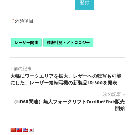
*
必須項目
レーザー関連
精密計測・メトロロジー
投
前の記事
大幅にワークエリアを拡大、レザーへの転写も可能
稿
にした、レーザー箔転写機の新製品LD-300を発表
ナ
次の記事
（LiDAR関連）無人フォークリフトCarriRo® Fork販売
ビ
開始
ゲ
ー