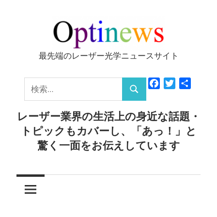
コ
ン
テ
ン
最先端のレーザー光学ニュースサイト
Optinews
ツ
へ
検
Facebook
Twitter
共
ス
検
有
索:
キ
索
レーザー業界の生活上の身近な話題・
ッ
トピックもカバーし、「あっ！」と
プ
驚く一面をお伝えしています