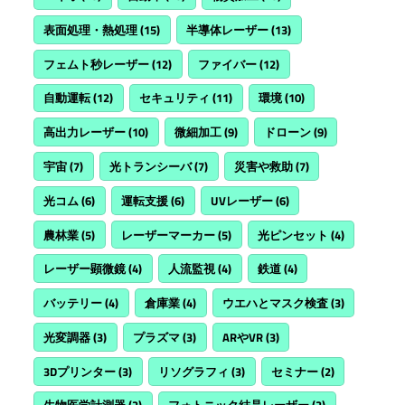
表面処理・熱処理
(15)
半導体レーザー
(13)
フェムト秒レーザー
(12)
ファイバー
(12)
自動運転
(12)
セキュリティ
(11)
環境
(10)
高出力レーザー
(10)
微細加工
(9)
ドローン
(9)
宇宙
(7)
光トランシーバ
(7)
災害や救助
(7)
光コム
(6)
運転支援
(6)
UVレーザー
(6)
農林業
(5)
レーザーマーカー
(5)
光ピンセット
(4)
レーザー顕微鏡
(4)
人流監視
(4)
鉄道
(4)
バッテリー
(4)
倉庫業
(4)
ウエハとマスク検査
(3)
光変調器
(3)
プラズマ
(3)
ARやVR
(3)
3Dプリンター
(3)
リソグラフィ
(3)
セミナー
(2)