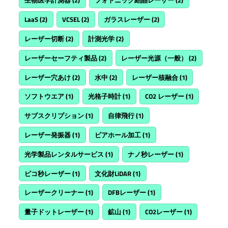
生物医学計測器
(2)
フォトニック結晶レーザー
(2)
LaaS
(2)
VCSEL
(2)
ガラスレーザー
(2)
レーザー切断
(2)
計測光学
(2)
レーザーセーフティ製品
(2)
レーザー光源（一般）
(2)
レーザー穴あけ
(2)
水中
(2)
レーザー核融合
(1)
ソフトウエア
(1)
光格子時計
(1)
CO2 レーザー
(1)
サブスクリプション
(1)
自律飛行
(1)
レーザー発振器
(1)
ビアホール加工
(1)
光学製品レンタルサービス
(1)
ナノ秒レーザー
(1)
ピコ秒レーザー
(1)
文化財LiDAR
(1)
レーザークリーナー
(1)
DFBレーザー
(1)
量子ドットレーザー
(1)
鉱山
(1)
CO2レーザー
(1)