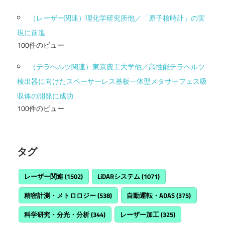
（レーザー関連）理化学研究所他／「原子核時計」の実
現に前進
100件のビュー
（テラヘルツ関連）東京農工大学他／高性能テラヘルツ
検出器に向けたスペーサーレス基板一体型メタサーフェス吸
収体の開発に成功
100件のビュー
タグ
レーザー関連
(1502)
LiDARシステム
(1071)
精密計測・メトロロジー
(538)
自動運転・ADAS
(375)
科学研究・分光・分析
(344)
レーザー加工
(325)