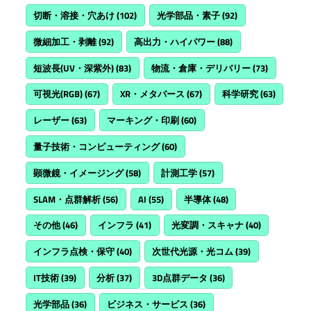
切断・溶接・穴あけ
(102)
光学部品・素子
(92)
微細加工・剥離
(92)
高出力・ハイパワー
(88)
短波長(UV・深紫外)
(83)
物流・倉庫・デリバリー
(73)
可視光(RGB)
(67)
XR・メタバース
(67)
科学研究
(63)
レーザー
(63)
マーキング・印刷
(60)
量子技術・コンピューティング
(60)
顕微鏡・イメージング
(58)
計測工学
(57)
SLAM・点群解析
(56)
AI
(55)
半導体
(48)
その他
(46)
インフラ
(41)
光変調・スキャナ
(40)
インフラ点検・保守
(40)
次世代光源・光コム
(39)
IT技術
(39)
分析
(37)
3D点群データ
(36)
光学部品
(36)
ビジネス・サービス
(36)