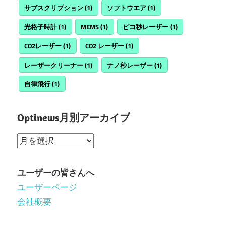
サブスクリプション
(1)
ソフトウエア
(1)
光格子時計
(1)
MEMS
(1)
ピコ秒レーザー
(1)
CO2レーザー
(1)
CO2 レーザー
(1)
レーザークリーナー
(1)
ナノ秒レーザー
(1)
自律飛行
(1)
Optinews月別アーカイブ
Optinews
月
別
ユーザーの皆さんへ
ア
ユーザーページ
ー
会社概要
カ