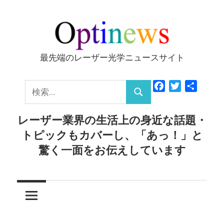
コ
ン
テ
ン
最先端のレーザー光学ニュースサイト
Optinews
ツ
へ
検
Facebook
Twitter
共
ス
検
有
索:
キ
索
レーザー業界の生活上の身近な話題・
ッ
トピックもカバーし、「あっ！」と
プ
驚く一面をお伝えしています