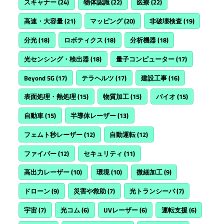
スキャナー
(24)
物体認識
(22)
医療
(22)
高速・大容量
(21)
マッピング
(20)
非破壊検査
(19)
分光
(18)
ロボティクス
(18)
分析機器
(18)
光センシング・検出器
(18)
量子コンピューター
(17)
Beyond 5G
(17)
テラヘルツ
(17)
建設工事
(16)
表面処理・熱処理
(15)
物質加工
(15)
バイオ
(15)
自動車
(15)
半導体レーザー
(13)
フェムト秒レーザー
(12)
自動運転
(12)
ファイバー
(12)
セキュリティ
(11)
高出力レーザー
(10)
環境
(10)
微細加工
(9)
ドローン
(9)
災害や救助
(7)
光トランシーバ
(7)
宇宙
(7)
光コム
(6)
UVレーザー
(6)
運転支援
(6)