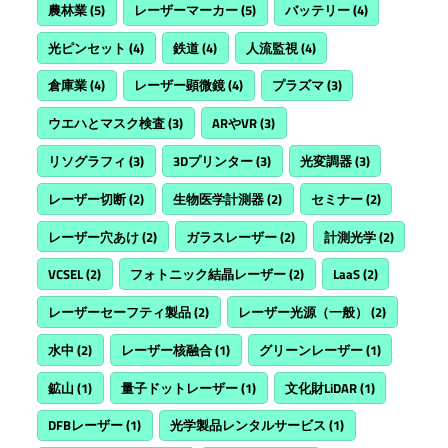
農林業
(5)
レーザーマーカー
(5)
バッテリー
(4)
光ピンセット
(4)
鉄道
(4)
人流監視
(4)
倉庫業
(4)
レーザー顕微鏡
(4)
プラズマ
(3)
ウエハとマスク検査
(3)
ARやVR
(3)
リソグラフィ
(3)
3Dプリンター
(3)
光変調器
(3)
レーザー切断
(2)
生物医学計測器
(2)
セミナー
(2)
レーザー穴あけ
(2)
ガラスレーザー
(2)
計測光学
(2)
VCSEL
(2)
フォトニック結晶レーザー
(2)
LaaS
(2)
レーザーセーフティ製品
(2)
レーザー光源（一般）
(2)
水中
(2)
レーザー核融合
(1)
グリーンレーザー
(1)
鉱山
(1)
量子ドットレーザー
(1)
文化財LiDAR
(1)
DFBレーザー
(1)
光学製品レンタルサービス
(1)