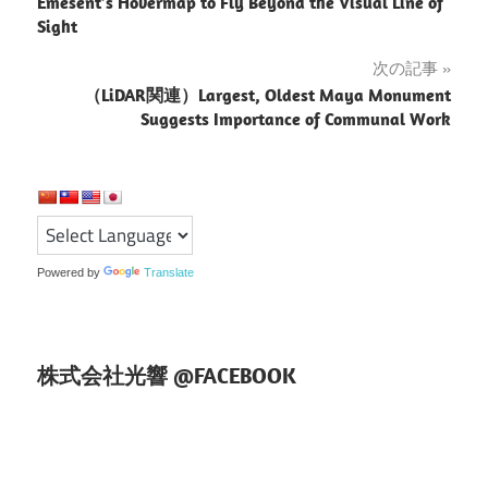
稿
Emesent’s Hovermap to Fly Beyond the Visual Line of
Sight
ナ
次の記事
ビ
（LiDAR関連）Largest, Oldest Maya Monument
ゲ
Suggests Importance of Communal Work
ー
シ
ョ
Powered by
Translate
ン
株式会社光響 @FACEBOOK