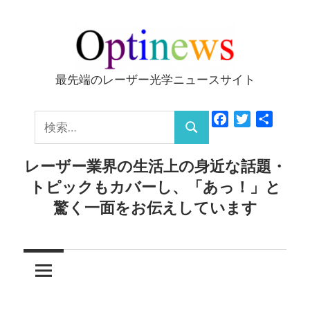
コ
ン
テ
ン
最先端のレーザー光学ニュースサイト
Optinews
ツ
へ
検
Facebook
Twitter
共
ス
検
有
索:
キ
索
レーザー業界の生活上の身近な話題・
ッ
トピックもカバーし、「あっ！」と
プ
驚く一面をお伝えしています