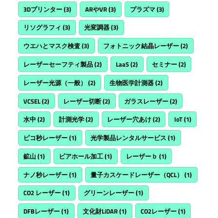
3Dプリンター
(3)
ARやVR
(3)
プラズマ
(3)
リソグラフィ
(3)
光変調器
(3)
ウエハとマスク検査
(3)
フォトニック結晶レーザー
(2)
レーザーセーフティ製品
(2)
LaaS
(2)
セミナー
(2)
レーザー光源（一般）
(2)
生物医学計測器
(2)
VCSEL
(2)
レーザー切断
(2)
ガラスレーザー
(2)
水中
(2)
計測光学
(2)
レーザー穴あけ
(2)
IoT
(1)
ピコ秒レーザー
(1)
光学製品レンタルサービス
(1)
鉱山
(1)
ビアホール加工
(1)
レーザーｂ
(1)
ナノ秒レーザー
(1)
量子カスケードレーザー（QCL）
(1)
CO2 レーザー
(1)
グリーンレーザー
(1)
DFBレーザー
(1)
文化財LiDAR
(1)
CO2レーザー
(1)