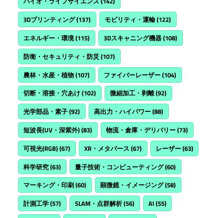
バイオ・ライフサイエンス
(142)
3Dプリンティング
(137)
モビリティ・運輸
(122)
エネルギー・環境
(115)
3Dスキャニング機器
(108)
防衛・セキュリティ・防災
(107)
農林・水産・植物
(107)
ファイバーレーザー
(104)
切断・溶接・穴あけ
(102)
微細加工・剥離
(92)
光学部品・素子
(92)
高出力・ハイパワー
(88)
短波長(UV・深紫外)
(83)
物流・倉庫・デリバリー
(73)
可視光(RGB)
(67)
XR・メタバース
(67)
レーザー
(63)
科学研究
(63)
量子技術・コンピューティング
(60)
マーキング・印刷
(60)
顕微鏡・イメージング
(58)
計測工学
(57)
SLAM・点群解析
(56)
AI
(55)