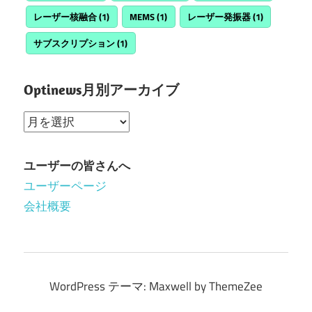
レーザー核融合
(1)
MEMS
(1)
レーザー発振器
(1)
サブスクリプション
(1)
Optinews月別アーカイブ
Optinews
月
別
ユーザーの皆さんへ
ア
ユーザーページ
ー
会社概要
カ
イ
ブ
WordPress テーマ: Maxwell by ThemeZee