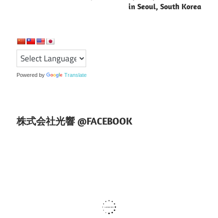
in Seoul, South Korea
ー
シ
ョ
ン
Powered by
Translate
株式会社光響 @FACEBOOK