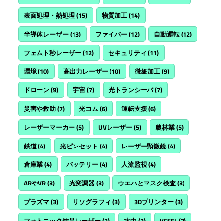
表面処理・熱処理
(15)
物質加工
(14)
半導体レーザー
(13)
ファイバー
(12)
自動運転
(12)
フェムト秒レーザー
(12)
セキュリティ
(11)
環境
(10)
高出力レーザー
(10)
微細加工
(9)
ドローン
(9)
宇宙
(7)
光トランシーバ
(7)
災害や救助
(7)
光コム
(6)
運転支援
(6)
レーザーマーカー
(5)
UVレーザー
(5)
農林業
(5)
鉄道
(4)
光ピンセット
(4)
レーザー顕微鏡
(4)
倉庫業
(4)
バッテリー
(4)
人流監視
(4)
ARやVR
(3)
光変調器
(3)
ウエハとマスク検査
(3)
プラズマ
(3)
リソグラフィ
(3)
3Dプリンター
(3)
フォトニック結晶レーザー
(2)
水中
(2)
VCSEL
(2)