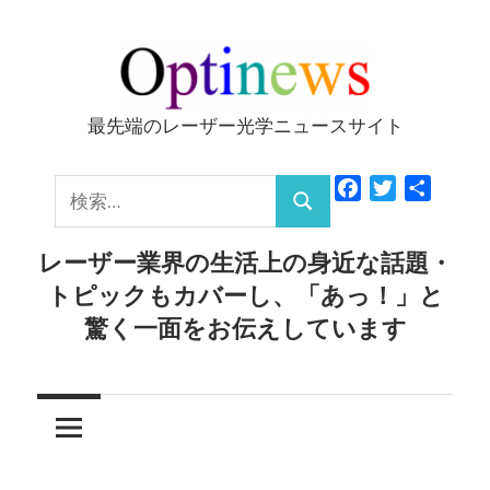
コ
ン
テ
ン
最先端のレーザー光学ニュースサイト
Optinews
ツ
へ
検
Facebook
Twitter
共
ス
検
有
索:
キ
索
レーザー業界の生活上の身近な話題・
ッ
トピックもカバーし、「あっ！」と
プ
驚く一面をお伝えしています