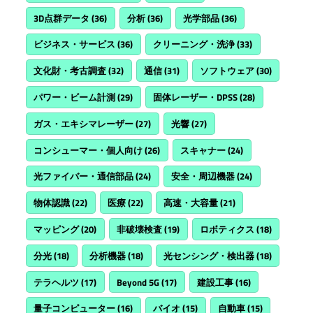
3D点群データ
(36)
分析
(36)
光学部品
(36)
ビジネス・サービス
(36)
クリーニング・洗浄
(33)
文化財・考古調査
(32)
通信
(31)
ソフトウェア
(30)
パワー・ビーム計測
(29)
固体レーザー・DPSS
(28)
ガス・エキシマレーザー
(27)
光響
(27)
コンシューマー・個人向け
(26)
スキャナー
(24)
光ファイバー・通信部品
(24)
安全・周辺機器
(24)
物体認識
(22)
医療
(22)
高速・大容量
(21)
マッピング
(20)
非破壊検査
(19)
ロボティクス
(18)
分光
(18)
分析機器
(18)
光センシング・検出器
(18)
テラヘルツ
(17)
Beyond 5G
(17)
建設工事
(16)
量子コンピューター
(16)
バイオ
(15)
自動車
(15)