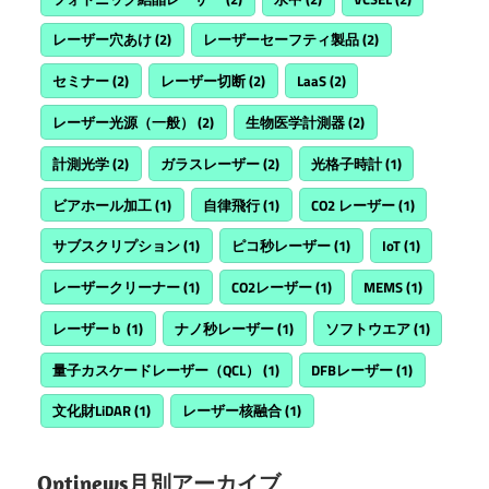
レーザー穴あけ
(2)
レーザーセーフティ製品
(2)
セミナー
(2)
レーザー切断
(2)
LaaS
(2)
レーザー光源（一般）
(2)
生物医学計測器
(2)
計測光学
(2)
ガラスレーザー
(2)
光格子時計
(1)
ビアホール加工
(1)
自律飛行
(1)
CO2 レーザー
(1)
サブスクリプション
(1)
ピコ秒レーザー
(1)
IoT
(1)
レーザークリーナー
(1)
CO2レーザー
(1)
MEMS
(1)
レーザーｂ
(1)
ナノ秒レーザー
(1)
ソフトウエア
(1)
量子カスケードレーザー（QCL）
(1)
DFBレーザー
(1)
文化財LiDAR
(1)
レーザー核融合
(1)
Optinews月別アーカイブ