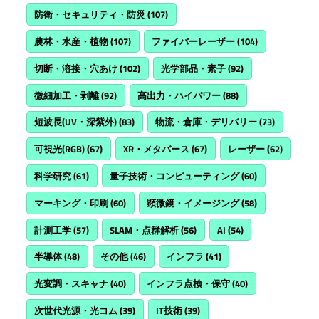
防衛・セキュリティ・防災
(107)
農林・水産・植物
(107)
ファイバーレーザー
(104)
切断・溶接・穴あけ
(102)
光学部品・素子
(92)
微細加工・剥離
(92)
高出力・ハイパワー
(88)
短波長(UV・深紫外)
(83)
物流・倉庫・デリバリー
(73)
可視光(RGB)
(67)
XR・メタバース
(67)
レーザー
(62)
科学研究
(61)
量子技術・コンピューティング
(60)
マーキング・印刷
(60)
顕微鏡・イメージング
(58)
計測工学
(57)
SLAM・点群解析
(56)
AI
(54)
半導体
(48)
その他
(46)
インフラ
(41)
光変調・スキャナ
(40)
インフラ点検・保守
(40)
次世代光源・光コム
(39)
IT技術
(39)