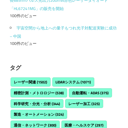
長685nmパルス光出力200mW赤色レーザーダイオード
「HL67241MG」の販売を開始
100件のビュー
宇宙空間から地上への量子もつれ光子対配送実験に成功
– 中国
100件のビュー
タグ
レーザー関連
(1502)
LiDARシステム
(1071)
精密計測・メトロロジー
(538)
自動運転・ADAS
(375)
科学研究・分光・分析
(344)
レーザー加工
(325)
製造・オートメーション
(324)
通信・ネットワーク
(300)
医療・ヘルスケア
(297)