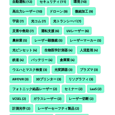
自動運転
(12)
セキュリティ
(11)
環境
(10)
高出力レーザー
(10)
ドローン
(9)
微細加工
(9)
宇宙
(7)
光コム
(7)
光トランシーバ
(7)
災害や救助
(7)
運転支援
(6)
UVレーザー
(6)
農林業
(5)
レーザー顕微鏡
(5)
レーザーマーカー
(5)
光ピンセット
(4)
生物医学計測器
(4)
人流監視
(4)
鉄道
(4)
バッテリー
(4)
倉庫業
(4)
ウエハとマスク検査
(3)
光変調器
(3)
プラズマ
(3)
ARやVR
(3)
3Dプリンター
(3)
リソグラフィ
(3)
フォトニック結晶レーザー
(2)
セミナー
(2)
LaaS
(2)
VCSEL
(2)
ガラスレーザー
(2)
レーザー切断
(2)
計測光学
(2)
レーザーセーフティ製品
(2)