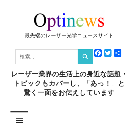
コ
ン
テ
ン
最先端のレーザー光学ニュースサイト
Optinews
ツ
へ
検
Facebook
Twitter
共
ス
検
有
索:
キ
索
レーザー業界の生活上の身近な話題・
ッ
トピックもカバーし、「あっ！」と
プ
驚く一面をお伝えしています