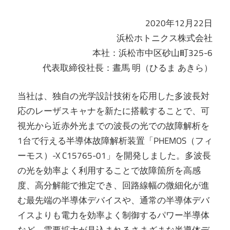
2020年12月22日
浜松ホトニクス株式会社
本社：浜松市中区砂山町325-6
代表取締役社長：晝馬 明（ひるま あきら）
当社は、独自の光学設計技術を応用した多波長対
応のレーザスキャナを新たに搭載することで、可
視光から近赤外光までの波長の光での故障解析を
1台で行える半導体故障解析装置「PHEMOS（フィ
ーモス）-X C15765-01」を開発しました。多波長
の光を効率よく利用することで故障箇所を高感
度、高分解能で推定でき、回路線幅の微細化が進
む最先端の半導体デバイスや、通常の半導体デバ
イスよりも電力を効率よく制御するパワー半導体
など、需要拡大が見込まれるさまざまな半導体デ