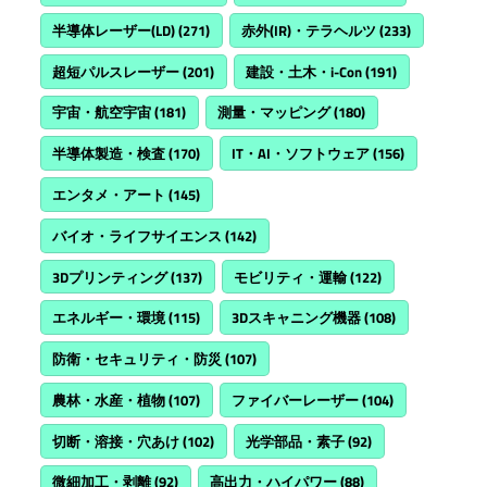
半導体レーザー(LD)
(271)
赤外(IR)・テラヘルツ
(233)
超短パルスレーザー
(201)
建設・土木・i-Con
(191)
宇宙・航空宇宙
(181)
測量・マッピング
(180)
半導体製造・検査
(170)
IT・AI・ソフトウェア
(156)
エンタメ・アート
(145)
バイオ・ライフサイエンス
(142)
3Dプリンティング
(137)
モビリティ・運輸
(122)
エネルギー・環境
(115)
3Dスキャニング機器
(108)
防衛・セキュリティ・防災
(107)
農林・水産・植物
(107)
ファイバーレーザー
(104)
切断・溶接・穴あけ
(102)
光学部品・素子
(92)
微細加工・剥離
(92)
高出力・ハイパワー
(88)