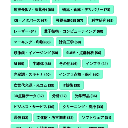
短波長(UV・深紫外)
(83)
物流・倉庫・デリバリー
(73)
XR・メタバース
(67)
可視光(RGB)
(67)
科学研究
(65)
レーザー
(64)
量子技術・コンピューティング
(60)
マーキング・印刷
(60)
計測工学
(58)
顕微鏡・イメージング
(58)
SLAM・点群解析
(56)
AI
(55)
半導体
(48)
その他
(46)
インフラ
(41)
光変調・スキャナ
(40)
インフラ点検・保守
(40)
次世代光源・光コム
(39)
IT技術
(39)
3D点群データ
(37)
分析
(37)
光学部品
(36)
ビジネス・サービス
(36)
クリーニング・洗浄
(33)
通信
(32)
文化財・考古調査
(32)
ソフトウェア
(31)