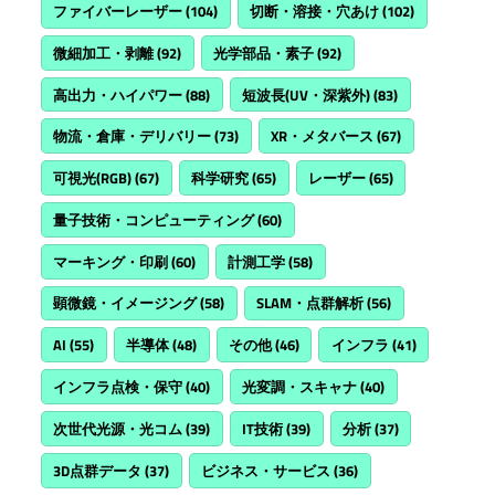
ファイバーレーザー
(104)
切断・溶接・穴あけ
(102)
微細加工・剥離
(92)
光学部品・素子
(92)
高出力・ハイパワー
(88)
短波長(UV・深紫外)
(83)
物流・倉庫・デリバリー
(73)
XR・メタバース
(67)
可視光(RGB)
(67)
科学研究
(65)
レーザー
(65)
量子技術・コンピューティング
(60)
マーキング・印刷
(60)
計測工学
(58)
顕微鏡・イメージング
(58)
SLAM・点群解析
(56)
AI
(55)
半導体
(48)
その他
(46)
インフラ
(41)
インフラ点検・保守
(40)
光変調・スキャナ
(40)
次世代光源・光コム
(39)
IT技術
(39)
分析
(37)
3D点群データ
(37)
ビジネス・サービス
(36)