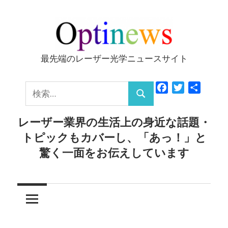
コ
ン
テ
ン
最先端のレーザー光学ニュースサイト
Optinews
ツ
へ
検
Facebook
Twitter
共
ス
検
有
索:
キ
索
レーザー業界の生活上の身近な話題・
ッ
トピックもカバーし、「あっ！」と
プ
驚く一面をお伝えしています