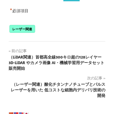
*
必須項目
レーザー関連
投
前の記事
（LiDAR関連）首都高全線300キロ超の128レイヤー
稿
3D-LiDAR やカメラ画像 AI・機械学習用データセット
販売開始
ナ
次の記事
ビ
（レーザー関連）酸化チタンナノチューブとパルス
ゲ
レーザーを用いた 低コストな細胞内デリバリ技術の
開発
ー
シ