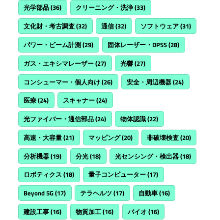
光学部品
(36)
クリーニング・洗浄
(33)
文化財・考古調査
(32)
通信
(32)
ソフトウェア
(31)
パワー・ビーム計測
(29)
固体レーザー・DPSS
(28)
ガス・エキシマレーザー
(27)
光響
(27)
コンシューマー・個人向け
(26)
安全・周辺機器
(24)
医療
(24)
スキャナー
(24)
光ファイバー・通信部品
(24)
物体認識
(22)
高速・大容量
(21)
マッピング
(20)
非破壊検査
(20)
分析機器
(19)
分光
(18)
光センシング・検出器
(18)
ロボティクス
(18)
量子コンピューター
(17)
Beyond 5G
(17)
テラヘルツ
(17)
自動車
(16)
建設工事
(16)
物質加工
(16)
バイオ
(16)