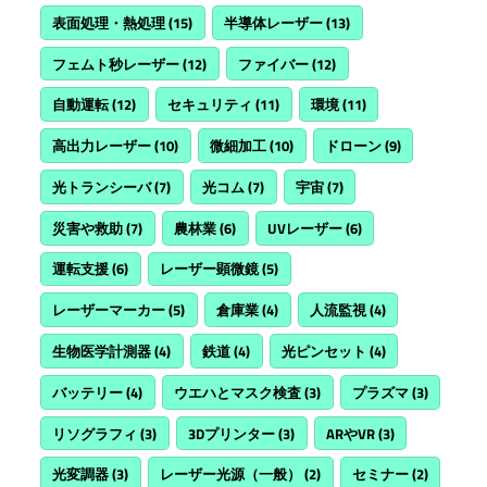
表面処理・熱処理
(15)
半導体レーザー
(13)
フェムト秒レーザー
(12)
ファイバー
(12)
自動運転
(12)
セキュリティ
(11)
環境
(11)
高出力レーザー
(10)
微細加工
(10)
ドローン
(9)
光トランシーバ
(7)
光コム
(7)
宇宙
(7)
災害や救助
(7)
農林業
(6)
UVレーザー
(6)
運転支援
(6)
レーザー顕微鏡
(5)
レーザーマーカー
(5)
倉庫業
(4)
人流監視
(4)
生物医学計測器
(4)
鉄道
(4)
光ピンセット
(4)
バッテリー
(4)
ウエハとマスク検査
(3)
プラズマ
(3)
リソグラフィ
(3)
3Dプリンター
(3)
ARやVR
(3)
光変調器
(3)
レーザー光源（一般）
(2)
セミナー
(2)