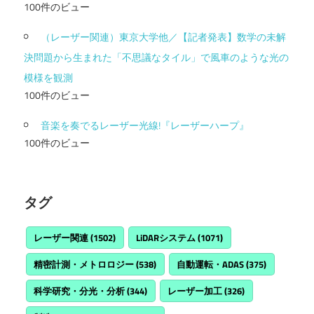
100件のビュー
（レーザー関連）東京大学他／【記者発表】数学の未解
決問題から生まれた「不思議なタイル」で風車のような光の
模様を観測
100件のビュー
音楽を奏でるレーザー光線!『レーザーハープ』
100件のビュー
タグ
レーザー関連
(1502)
LiDARシステム
(1071)
精密計測・メトロロジー
(538)
自動運転・ADAS
(375)
科学研究・分光・分析
(344)
レーザー加工
(326)