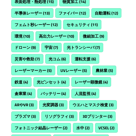
表面処理・熱処理
(15)
物質加工
(14)
半導体レーザー
(13)
ファイバー
(12)
自動運転
(12)
フェムト秒レーザー
(12)
セキュリティ
(11)
環境
(10)
高出力レーザー
(10)
微細加工
(9)
ドローン
(9)
宇宙
(7)
光トランシーバ
(7)
災害や救助
(7)
光コム
(6)
運転支援
(6)
レーザーマーカー
(5)
UVレーザー
(5)
農林業
(5)
鉄道
(4)
光ピンセット
(4)
レーザー顕微鏡
(4)
倉庫業
(4)
バッテリー
(4)
人流監視
(4)
ARやVR
(3)
光変調器
(3)
ウエハとマスク検査
(3)
プラズマ
(3)
リソグラフィ
(3)
3Dプリンター
(3)
フォトニック結晶レーザー
(2)
水中
(2)
VCSEL
(2)