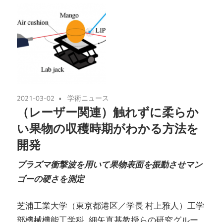
2021-03-02
学術ニュース
（レーザー関連）触れずに柔らか
い果物の収穫時期がわかる方法を
開発
プラズマ衝撃波を用いて果物表面を振動させマン
ゴーの硬さを測定
芝浦工業大学（東京都港区／学長 村上雅人）工学
部機械機能工学科 細矢直基教授らの研究グルー