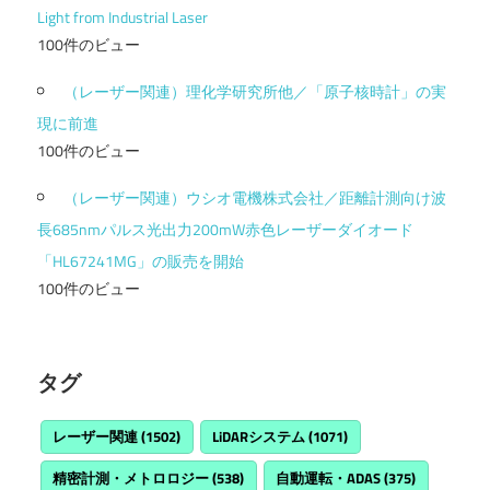
Light from Industrial Laser
100件のビュー
（レーザー関連）理化学研究所他／「原子核時計」の実
現に前進
100件のビュー
（レーザー関連）ウシオ電機株式会社／距離計測向け波
長685nmパルス光出力200mW赤色レーザーダイオード
「HL67241MG」の販売を開始
100件のビュー
タグ
レーザー関連
(1502)
LiDARシステム
(1071)
精密計測・メトロロジー
(538)
自動運転・ADAS
(375)