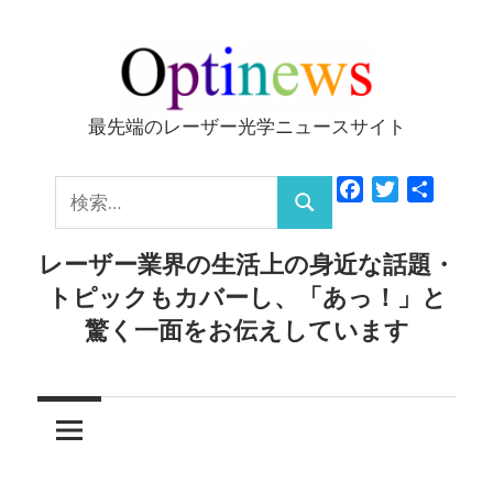
コ
ン
テ
ン
最先端のレーザー光学ニュースサイト
Optinews
ツ
へ
検
Facebook
Twitter
共
ス
検
有
索:
キ
索
レーザー業界の生活上の身近な話題・
ッ
トピックもカバーし、「あっ！」と
プ
驚く一面をお伝えしています