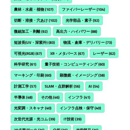
農林・水産・植物
(107)
ファイバーレーザー
(104)
切断・溶接・穴あけ
(102)
光学部品・素子
(92)
微細加工・剥離
(92)
高出力・ハイパワー
(88)
短波長(UV・深紫外)
(83)
物流・倉庫・デリバリー
(73)
可視光(RGB)
(67)
XR・メタバース
(67)
レーザー
(62)
科学研究
(61)
量子技術・コンピューティング
(60)
マーキング・印刷
(60)
顕微鏡・イメージング
(58)
計測工学
(57)
SLAM・点群解析
(56)
AI
(54)
半導体
(48)
その他
(46)
インフラ
(41)
光変調・スキャナ
(40)
インフラ点検・保守
(40)
次世代光源・光コム
(39)
IT技術
(39)
3D点群データ
(36)
分析
(36)
光学部品
(36)