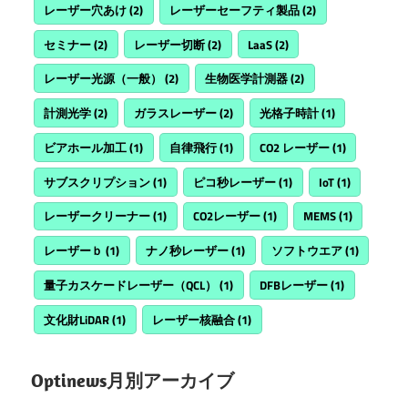
レーザー穴あけ
(2)
レーザーセーフティ製品
(2)
セミナー
(2)
レーザー切断
(2)
LaaS
(2)
レーザー光源（一般）
(2)
生物医学計測器
(2)
計測光学
(2)
ガラスレーザー
(2)
光格子時計
(1)
ビアホール加工
(1)
自律飛行
(1)
CO2 レーザー
(1)
サブスクリプション
(1)
ピコ秒レーザー
(1)
IoT
(1)
レーザークリーナー
(1)
CO2レーザー
(1)
MEMS
(1)
レーザーｂ
(1)
ナノ秒レーザー
(1)
ソフトウエア
(1)
量子カスケードレーザー（QCL）
(1)
DFBレーザー
(1)
文化財LiDAR
(1)
レーザー核融合
(1)
Optinews月別アーカイブ