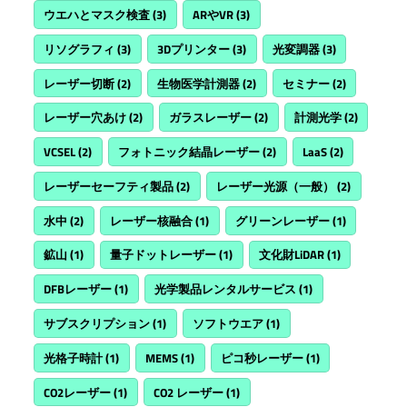
ウエハとマスク検査
(3)
ARやVR
(3)
リソグラフィ
(3)
3Dプリンター
(3)
光変調器
(3)
レーザー切断
(2)
生物医学計測器
(2)
セミナー
(2)
レーザー穴あけ
(2)
ガラスレーザー
(2)
計測光学
(2)
VCSEL
(2)
フォトニック結晶レーザー
(2)
LaaS
(2)
レーザーセーフティ製品
(2)
レーザー光源（一般）
(2)
水中
(2)
レーザー核融合
(1)
グリーンレーザー
(1)
鉱山
(1)
量子ドットレーザー
(1)
文化財LiDAR
(1)
DFBレーザー
(1)
光学製品レンタルサービス
(1)
サブスクリプション
(1)
ソフトウエア
(1)
光格子時計
(1)
MEMS
(1)
ピコ秒レーザー
(1)
CO2レーザー
(1)
CO2 レーザー
(1)