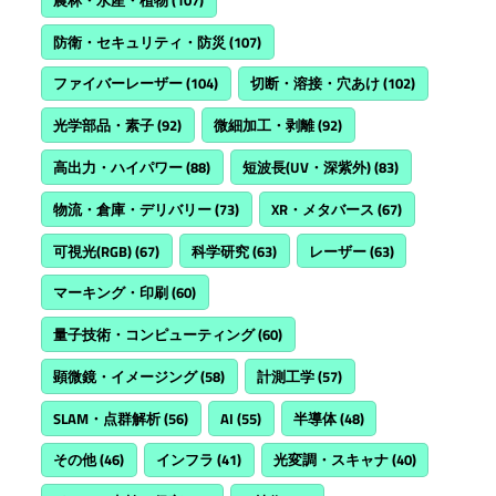
防衛・セキュリティ・防災
(107)
ファイバーレーザー
(104)
切断・溶接・穴あけ
(102)
光学部品・素子
(92)
微細加工・剥離
(92)
高出力・ハイパワー
(88)
短波長(UV・深紫外)
(83)
物流・倉庫・デリバリー
(73)
XR・メタバース
(67)
可視光(RGB)
(67)
科学研究
(63)
レーザー
(63)
マーキング・印刷
(60)
量子技術・コンピューティング
(60)
顕微鏡・イメージング
(58)
計測工学
(57)
SLAM・点群解析
(56)
AI
(55)
半導体
(48)
その他
(46)
インフラ
(41)
光変調・スキャナ
(40)