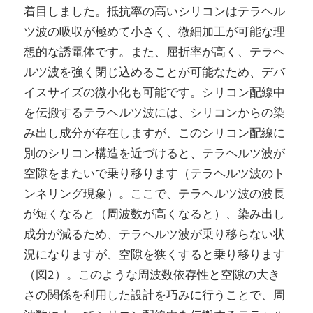
着目しました。抵抗率の高いシリコンはテラヘル
ツ波の吸収が極めて小さく、微細加工が可能な理
想的な誘電体です。また、屈折率が高く、テラヘ
ルツ波を強く閉じ込めることが可能なため、デバ
イスサイズの微小化も可能です。シリコン配線中
を伝搬するテラヘルツ波には、シリコンからの染
み出し成分が存在しますが、このシリコン配線に
別のシリコン構造を近づけると、テラヘルツ波が
空隙をまたいで乗り移ります（テラヘルツ波のト
ンネリング現象）。ここで、テラヘルツ波の波長
が短くなると（周波数が高くなると）、染み出し
成分が減るため、テラヘルツ波が乗り移らない状
況になりますが、空隙を狭くすると乗り移ります
（図2）。このような周波数依存性と空隙の大き
さの関係を利用した設計を巧みに行うことで、周