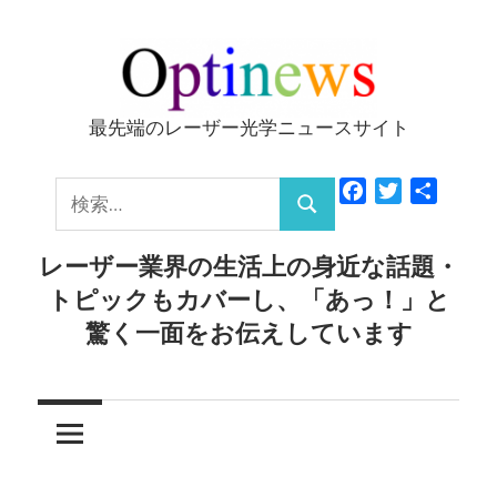
コ
ン
テ
ン
最先端のレーザー光学ニュースサイト
Optinews
ツ
へ
検
Facebook
Twitter
共
ス
検
有
索:
キ
索
レーザー業界の生活上の身近な話題・
ッ
トピックもカバーし、「あっ！」と
プ
驚く一面をお伝えしています