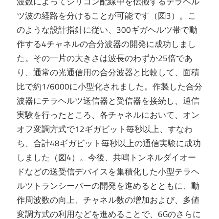
波数によってシリコン配線中を伝搬するテラヘル
ツ波の経路を分けることが可能です（図3）。こ
のような設計指針に従い、300ギガヘルツ帯で動
作する4チャネルの合分波器の開発に成功しまし
た。その一片の大きさは波長のわずか25倍であ
り、通常の光通信用の合分波器と比較して、面積
比で約1/6000に小型化されました。作製した合分
波器にテラヘルツ送信器と受信器を接続し、通信
実験を行ったところ、各チャネルにおいて、オン
オフ変調方式で12ギガビット毎秒以上、すなわ
ち、合計48ギガビット毎秒以上の通信実験に成功
しました（図4）。今後、共鳴トンネルダイオー
ドなどの送受信デバイスを集積化した小型テラヘ
ルツトランシーバーの開発を進めるとともに、動
作周波数の向上、チャネル数の増加および、多値
変調方式の利用などを進めることで、6Gのさらに