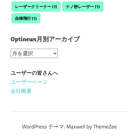
レーザークリーナー
(1)
ナノ秒レーザー
(1)
自律飛行
(1)
Optinews月別アーカイブ
Optinews
月
別
ユーザーの皆さんへ
ア
ユーザーページ
ー
会社概要
カ
イ
ブ
WordPress テーマ: Maxwell by ThemeZee