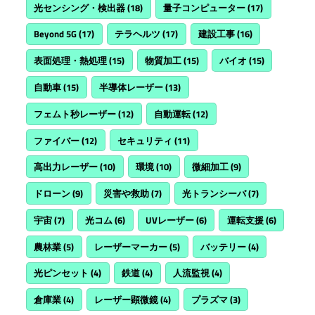
光センシング・検出器
(18)
量子コンピューター
(17)
Beyond 5G
(17)
テラヘルツ
(17)
建設工事
(16)
表面処理・熱処理
(15)
物質加工
(15)
バイオ
(15)
自動車
(15)
半導体レーザー
(13)
フェムト秒レーザー
(12)
自動運転
(12)
ファイバー
(12)
セキュリティ
(11)
高出力レーザー
(10)
環境
(10)
微細加工
(9)
ドローン
(9)
災害や救助
(7)
光トランシーバ
(7)
宇宙
(7)
光コム
(6)
UVレーザー
(6)
運転支援
(6)
農林業
(5)
レーザーマーカー
(5)
バッテリー
(4)
光ピンセット
(4)
鉄道
(4)
人流監視
(4)
倉庫業
(4)
レーザー顕微鏡
(4)
プラズマ
(3)