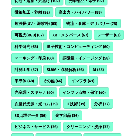
切断・溶接・穴あけ
(102)
光学部品・素子
(92)
微細加工・剥離
(92)
高出力・ハイパワー
(88)
短波長(UV・深紫外)
(83)
物流・倉庫・デリバリー
(73)
可視光(RGB)
(67)
XR・メタバース
(67)
レーザー
(63)
科学研究
(63)
量子技術・コンピューティング
(60)
マーキング・印刷
(60)
顕微鏡・イメージング
(58)
計測工学
(57)
SLAM・点群解析
(56)
AI
(55)
半導体
(48)
その他
(46)
インフラ
(41)
光変調・スキャナ
(40)
インフラ点検・保守
(40)
次世代光源・光コム
(39)
IT技術
(39)
分析
(37)
3D点群データ
(36)
光学部品
(36)
ビジネス・サービス
(36)
クリーニング・洗浄
(33)