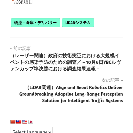
*
必須項目
物流・倉庫・デリバリー
LiDARシステム
投
前の記事
（レーザー関連）政府の技術実証における大規模イ
稿
ベントの感染予防のための調査／－10月6日YBCルヴ
ァンカップ準決勝における調査結果速報－
ナ
次の記事
ビ
（LiDAR関連）AEye and Seoul Robotics Deliver
ゲ
Groundbreaking Adaptive Long-Range Perception
Solution for Intelligent Traffic Systems
ー
シ
ョ