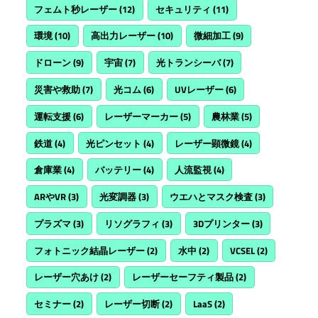
フェムト秒レーザー
(12)
セキュリティ
(11)
環境
(10)
高出力レーザー
(10)
微細加工
(9)
ドローン
(9)
宇宙
(7)
光トランシーバ
(7)
災害や救助
(7)
光コム
(6)
UVレーザー
(6)
運転支援
(6)
レーザーマーカー
(5)
農林業
(5)
鉄道
(4)
光ピンセット
(4)
レーザー顕微鏡
(4)
倉庫業
(4)
バッテリー
(4)
人流監視
(4)
ARやVR
(3)
光変調器
(3)
ウエハとマスク検査
(3)
プラズマ
(3)
リソグラフィ
(3)
3Dプリンター
(3)
フォトニック結晶レーザー
(2)
水中
(2)
VCSEL
(2)
レーザー穴あけ
(2)
レーザーセーフティ製品
(2)
セミナー
(2)
レーザー切断
(2)
LaaS
(2)