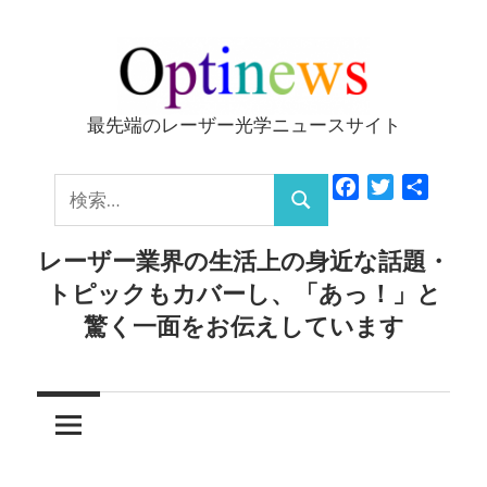
コ
ン
テ
ン
最先端のレーザー光学ニュースサイト
Optinews
ツ
へ
検
Facebook
Twitter
共
ス
検
有
索:
キ
索
レーザー業界の生活上の身近な話題・
ッ
トピックもカバーし、「あっ！」と
プ
驚く一面をお伝えしています