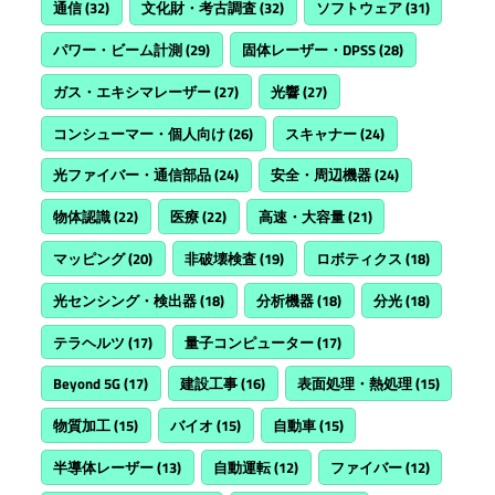
通信
(32)
文化財・考古調査
(32)
ソフトウェア
(31)
パワー・ビーム計測
(29)
固体レーザー・DPSS
(28)
ガス・エキシマレーザー
(27)
光響
(27)
コンシューマー・個人向け
(26)
スキャナー
(24)
光ファイバー・通信部品
(24)
安全・周辺機器
(24)
物体認識
(22)
医療
(22)
高速・大容量
(21)
マッピング
(20)
非破壊検査
(19)
ロボティクス
(18)
光センシング・検出器
(18)
分析機器
(18)
分光
(18)
テラヘルツ
(17)
量子コンピューター
(17)
Beyond 5G
(17)
建設工事
(16)
表面処理・熱処理
(15)
物質加工
(15)
バイオ
(15)
自動車
(15)
半導体レーザー
(13)
自動運転
(12)
ファイバー
(12)