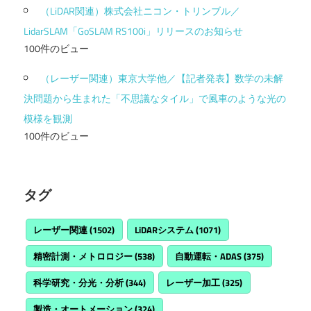
（LiDAR関連）株式会社ニコン・トリンブル／
LidarSLAM「GoSLAM RS100i」リリースのお知らせ
100件のビュー
（レーザー関連）東京大学他／【記者発表】数学の未解
決問題から生まれた「不思議なタイル」で風車のような光の
模様を観測
100件のビュー
タグ
レーザー関連
(1502)
LiDARシステム
(1071)
精密計測・メトロロジー
(538)
自動運転・ADAS
(375)
科学研究・分光・分析
(344)
レーザー加工
(325)
製造・オートメーション
(324)