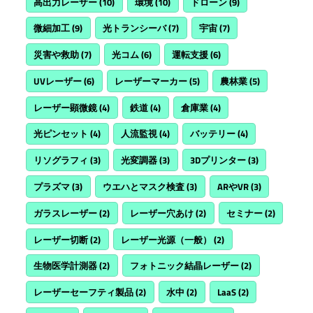
高出力レーザー
(10)
環境
(10)
ドローン
(9)
微細加工
(9)
光トランシーバ
(7)
宇宙
(7)
災害や救助
(7)
光コム
(6)
運転支援
(6)
UVレーザー
(6)
レーザーマーカー
(5)
農林業
(5)
レーザー顕微鏡
(4)
鉄道
(4)
倉庫業
(4)
光ピンセット
(4)
人流監視
(4)
バッテリー
(4)
リソグラフィ
(3)
光変調器
(3)
3Dプリンター
(3)
プラズマ
(3)
ウエハとマスク検査
(3)
ARやVR
(3)
ガラスレーザー
(2)
レーザー穴あけ
(2)
セミナー
(2)
レーザー切断
(2)
レーザー光源（一般）
(2)
生物医学計測器
(2)
フォトニック結晶レーザー
(2)
レーザーセーフティ製品
(2)
水中
(2)
LaaS
(2)