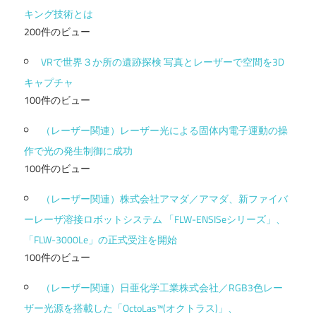
キング技術とは
200件のビュー
VRで世界３か所の遺跡探検 写真とレーザーで空間を3D
キャプチャ
100件のビュー
（レーザー関連）レーザー光による固体内電子運動の操
作で光の発生制御に成功
100件のビュー
（レーザー関連）株式会社アマダ／アマダ、新ファイバ
ーレーザ溶接ロボットシステム 「FLW-ENSISeシリーズ」、
「FLW-3000Le」の正式受注を開始
100件のビュー
（レーザー関連）日亜化学工業株式会社／RGB3色レー
ザー光源を搭載した「OctoLas™(オクトラス)」、