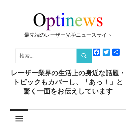
コ
ン
テ
ン
最先端のレーザー光学ニュースサイト
Optinews
ツ
へ
検
Facebook
Twitter
共
ス
検
有
索:
キ
索
レーザー業界の生活上の身近な話題・
ッ
トピックもカバーし、「あっ！」と
プ
驚く一面をお伝えしています