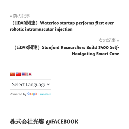
投
前の記事
（LiDAR関連）Waterloo startup performs first ever
稿
robotic intramuscular injection
ナ
次の記事
（LiDAR関連）Stanford Researchers Build $400 Self-
ビ
Navigating Smart Cane
ゲ
ー
シ
ョ
Powered by
Translate
ン
株式会社光響 @FACEBOOK