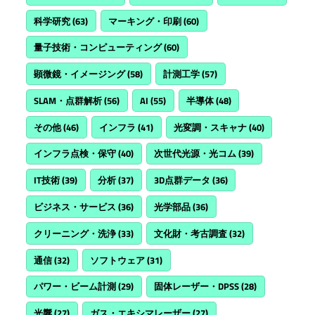
科学研究
(63)
マーキング・印刷
(60)
量子技術・コンピューティング
(60)
顕微鏡・イメージング
(58)
計測工学
(57)
SLAM・点群解析
(56)
AI
(55)
半導体
(48)
その他
(46)
インフラ
(41)
光変調・スキャナ
(40)
インフラ点検・保守
(40)
次世代光源・光コム
(39)
IT技術
(39)
分析
(37)
3D点群データ
(36)
ビジネス・サービス
(36)
光学部品
(36)
クリーニング・洗浄
(33)
文化財・考古調査
(32)
通信
(32)
ソフトウェア
(31)
パワー・ビーム計測
(29)
固体レーザー・DPSS
(28)
光響
(27)
ガス・エキシマレーザー
(27)