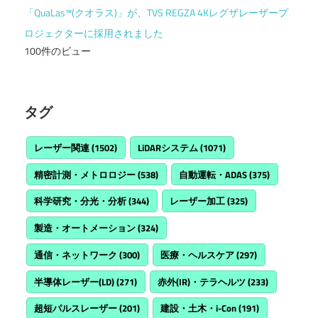
「QuaLas™(クオラス)」が、TVS REGZA 4Kレグザレーザープ
ロジェクターに採用されました
100件のビュー
タグ
レーザー関連
(1502)
LiDARシステム
(1071)
精密計測・メトロロジー
(538)
自動運転・ADAS
(375)
科学研究・分光・分析
(344)
レーザー加工
(325)
製造・オートメーション
(324)
通信・ネットワーク
(300)
医療・ヘルスケア
(297)
半導体レーザー(LD)
(271)
赤外(IR)・テラヘルツ
(233)
超短パルスレーザー
(201)
建設・土木・i-Con
(191)