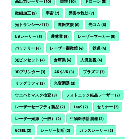
高出力レーザー
(10)
環境
(10)
ドローン
(9)
微細加工
(9)
宇宙
(7)
災害や救助
(7)
光トランシーバ
(7)
運転支援
(6)
光コム
(6)
UVレーザー
(5)
農林業
(5)
レーザーマーカー
(5)
バッテリー
(4)
レーザー顕微鏡
(4)
鉄道
(4)
光ピンセット
(4)
倉庫業
(4)
人流監視
(4)
3Dプリンター
(3)
ARやVR
(3)
プラズマ
(3)
リソグラフィ
(3)
光変調器
(3)
ウエハとマスク検査
(3)
フォトニック結晶レーザー
(2)
レーザーセーフティ製品
(2)
LaaS
(2)
セミナー
(2)
レーザー光源（一般）
(2)
生物医学計測器
(2)
VCSEL
(2)
レーザー切断
(2)
ガラスレーザー
(2)