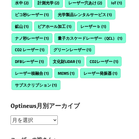
水中
(2)
計測光学
(2)
レーザー穴あけ
(2)
IoT
(1)
ピコ秒レーザー
(1)
光学製品レンタルサービス
(1)
鉱山
(1)
ビアホール加工
(1)
レーザーｂ
(1)
ナノ秒レーザー
(1)
量子カスケードレーザー（QCL）
(1)
CO2 レーザー
(1)
グリーンレーザー
(1)
DFBレーザー
(1)
文化財LiDAR
(1)
CO2レーザー
(1)
レーザー核融合
(1)
MEMS
(1)
レーザー発振器
(1)
サブスクリプション
(1)
Optinews月別アーカイブ
Optinews
月
別