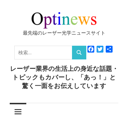
コ
ン
テ
ン
最先端のレーザー光学ニュースサイト
Optinews
ツ
へ
検
Facebook
Twitter
共
ス
検
有
索:
キ
索
レーザー業界の生活上の身近な話題・
ッ
トピックもカバーし、「あっ！」と
プ
驚く一面をお伝えしています