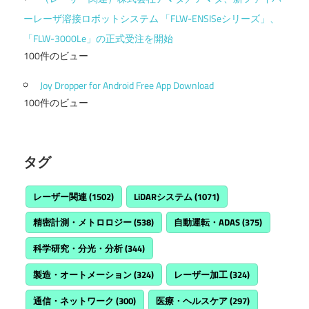
ーレーザ溶接ロボットシステム 「FLW-ENSISeシリーズ」、
「FLW-3000Le」の正式受注を開始
100件のビュー
Joy Dropper for Android Free App Download
100件のビュー
タグ
レーザー関連
(1502)
LiDARシステム
(1071)
精密計測・メトロロジー
(538)
自動運転・ADAS
(375)
科学研究・分光・分析
(344)
製造・オートメーション
(324)
レーザー加工
(324)
通信・ネットワーク
(300)
医療・ヘルスケア
(297)