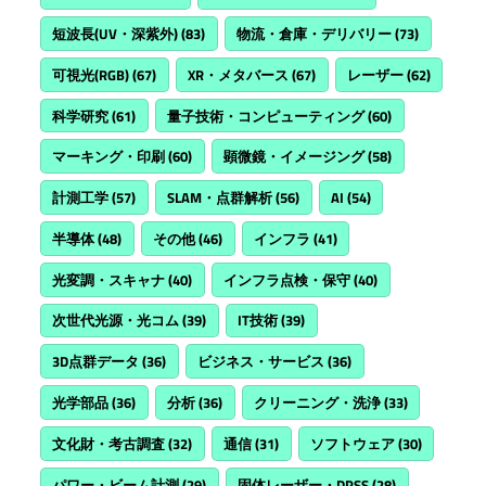
短波長(UV・深紫外)
(83)
物流・倉庫・デリバリー
(73)
可視光(RGB)
(67)
XR・メタバース
(67)
レーザー
(62)
科学研究
(61)
量子技術・コンピューティング
(60)
マーキング・印刷
(60)
顕微鏡・イメージング
(58)
計測工学
(57)
SLAM・点群解析
(56)
AI
(54)
半導体
(48)
その他
(46)
インフラ
(41)
光変調・スキャナ
(40)
インフラ点検・保守
(40)
次世代光源・光コム
(39)
IT技術
(39)
3D点群データ
(36)
ビジネス・サービス
(36)
光学部品
(36)
分析
(36)
クリーニング・洗浄
(33)
文化財・考古調査
(32)
通信
(31)
ソフトウェア
(30)
パワー・ビーム計測
(29)
固体レーザー・DPSS
(28)