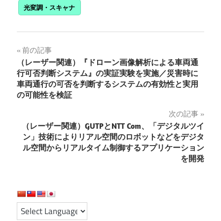
光変調・スキャナ
投
前の記事
（レーザー関連）『ドローン画像解析による車両通
稿
行可否判断システム』の実証実験を実施／災害時に
車両通行の可否を判断するシステムの有効性と実用
ナ
の可能性を検証
ビ
次の記事
ゲ
（レーザー関連）GUTPとNTT Com、「デジタルツイ
ン」技術によりリアル空間のロボットなどをデジタ
ー
ル空間からリアルタイム制御するアプリケーション
を開発
シ
ョ
ン