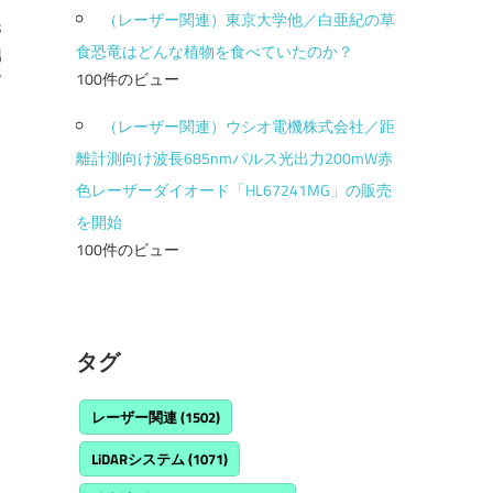
（レーザー関連）東京大学他／白亜紀の草
s
食恐竜はどんな植物を食べていたのか？
y
r
100件のビュー
（レーザー関連）ウシオ電機株式会社／距
離計測向け波長685nmパルス光出力200mW赤
色レーザーダイオード「HL67241MG」の販売
を開始
100件のビュー
タグ
レーザー関連
(1502)
LiDARシステム
(1071)