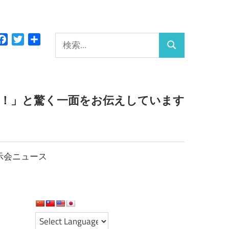
検
Facebook
Twitter
共
検
有
索:
索
っ！」と驚く一面をお伝えしています
示会ニュース