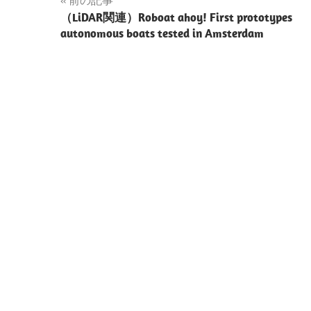
投
（LiDAR関連）Roboat ahoy! First prototypes
稿
autonomous boats tested in Amsterdam
ナ
ビ
ゲ
ー
シ
ョ
ン