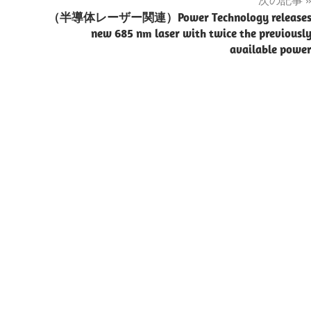
（半導体レーザー関連）Power Technology release
new 685 nm laser with twice the previousl
available powe