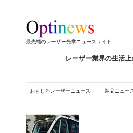
コ
ン
テ
Opti
ン
ツ
最先端のレーザー光学ニュースサイト
へ
ス
レーザー業界の生活上
キ
ッ
プ
おもしろレーザーニュース
製品ニュー