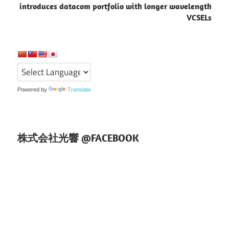
ビ
introduces datacom portfolio with longer wavelength
ゲ
VCSELs
ー
シ
ョ
Powered by
Translate
ン
株式会社光響 @FACEBOOK