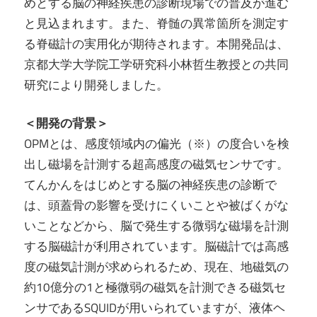
めとする脳の神経疾患の診断現場での普及が進む
と見込まれます。また、脊髄の異常箇所を測定す
る脊磁計の実用化が期待されます。本開発品は、
京都大学大学院工学研究科小林哲生教授との共同
研究により開発しました。
＜開発の背景＞
OPMとは、感度領域内の偏光（※）の度合いを検
出し磁場を計測する超高感度の磁気センサです。
てんかんをはじめとする脳の神経疾患の診断で
は、頭蓋骨の影響を受けにくいことや被ばくがな
いことなどから、脳で発生する微弱な磁場を計測
する脳磁計が利用されています。脳磁計では高感
度の磁気計測が求められるため、現在、地磁気の
約10億分の1と極微弱の磁気を計測できる磁気セ
ンサであるSQUIDが用いられていますが、液体ヘ