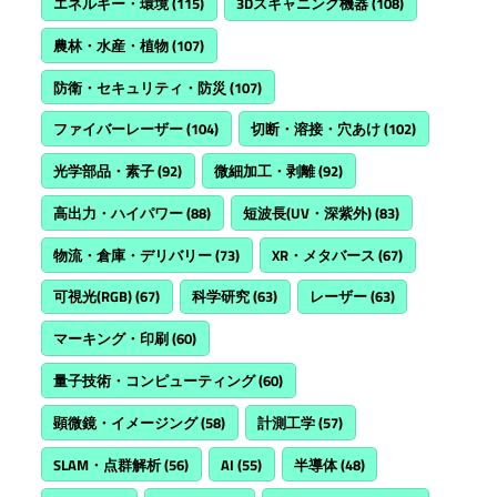
エネルギー・環境
(115)
3Dスキャニング機器
(108)
農林・水産・植物
(107)
防衛・セキュリティ・防災
(107)
ファイバーレーザー
(104)
切断・溶接・穴あけ
(102)
光学部品・素子
(92)
微細加工・剥離
(92)
高出力・ハイパワー
(88)
短波長(UV・深紫外)
(83)
物流・倉庫・デリバリー
(73)
XR・メタバース
(67)
可視光(RGB)
(67)
科学研究
(63)
レーザー
(63)
マーキング・印刷
(60)
量子技術・コンピューティング
(60)
顕微鏡・イメージング
(58)
計測工学
(57)
SLAM・点群解析
(56)
AI
(55)
半導体
(48)