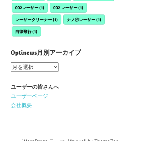
CO2レーザー
(1)
CO2 レーザー
(1)
レーザークリーナー
(1)
ナノ秒レーザー
(1)
自律飛行
(1)
Optinews月別アーカイブ
Optinews
月
別
ユーザーの皆さんへ
ア
ユーザーページ
ー
会社概要
カ
イ
ブ