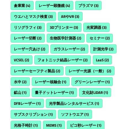
倉庫業
(4)
レーザー顕微鏡
(4)
プラズマ
(3)
ウエハとマスク検査
(3)
ARやVR
(3)
リソグラフィ
(3)
3Dプリンター
(3)
光変調器
(3)
レーザー切断
(2)
生物医学計測器
(2)
セミナー
(2)
レーザー穴あけ
(2)
ガラスレーザー
(2)
計測光学
(2)
VCSEL
(2)
フォトニック結晶レーザー
(2)
LaaS
(2)
レーザーセーフティ製品
(2)
レーザー光源（一般）
(2)
水中
(2)
レーザー核融合
(1)
グリーンレーザー
(1)
鉱山
(1)
量子ドットレーザー
(1)
文化財LiDAR
(1)
DFBレーザー
(1)
光学製品レンタルサービス
(1)
サブスクリプション
(1)
ソフトウエア
(1)
光格子時計
(1)
MEMS
(1)
ピコ秒レーザー
(1)