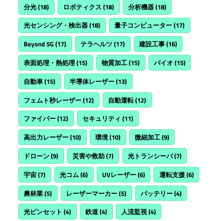
分光
(18)
ロボティクス
(18)
分析機器
(18)
光センシング・検出器
(18)
量子コンピューター
(17)
Beyond 5G
(17)
テラヘルツ
(17)
建設工事
(16)
表面処理・熱処理
(15)
物質加工
(15)
バイオ
(15)
自動車
(15)
半導体レーザー
(13)
フェムト秒レーザー
(12)
自動運転
(12)
ファイバー
(12)
セキュリティ
(11)
高出力レーザー
(10)
環境
(10)
微細加工
(9)
ドローン
(9)
災害や救助
(7)
光トランシーバ
(7)
宇宙
(7)
光コム
(6)
UVレーザー
(6)
運転支援
(6)
農林業
(5)
レーザーマーカー
(5)
バッテリー
(4)
光ピンセット
(4)
鉄道
(4)
人流監視
(4)