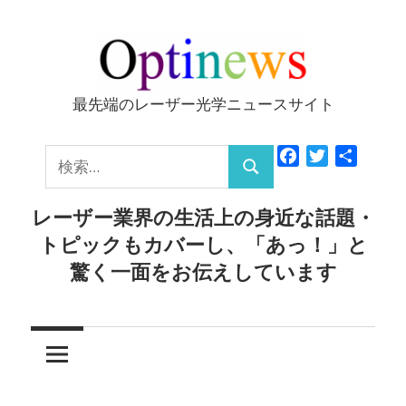
コ
ン
テ
ン
最先端のレーザー光学ニュースサイト
Optinews
ツ
へ
検
Facebook
Twitter
共
ス
検
有
索:
キ
索
レーザー業界の生活上の身近な話題・
ッ
トピックもカバーし、「あっ！」と
プ
驚く一面をお伝えしています