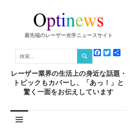
コ
ン
テ
ン
最先端のレーザー光学ニュースサイト
Optinews
ツ
へ
検
Facebook
Twitter
共
ス
検
有
索:
キ
索
レーザー業界の生活上の身近な話題・
ッ
トピックもカバーし、「あっ！」と
プ
驚く一面をお伝えしています