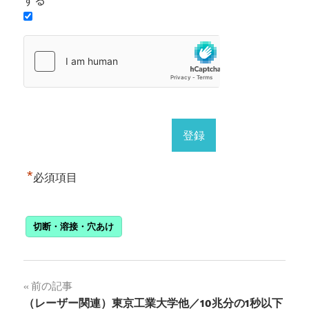
する
*
必須項目
切断・溶接・穴あけ
投
前の記事
（レーザー関連）東京工業大学他／10兆分の1秒以下