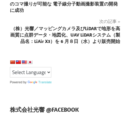
稿
のコマ撮りが可能な 電子線分子動画撮影装置の開発
に成功
ナ
次の記事
ビ
（株）光響／マッピングカメラ及びLiDARで地形を高
ゲ
画質に点群データ・地図化、UAV LiDARシステム（製
品名：LiAir X3）を 6 月８日（水）より販売開始
ー
シ
ョ
ン
Powered by
Translate
株式会社光響 @FACEBOOK