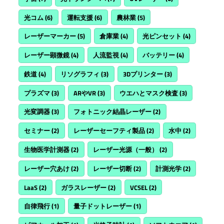
光コム
(6)
運転支援
(6)
農林業
(5)
レーザーマーカー
(5)
倉庫業
(4)
光ピンセット
(4)
レーザー顕微鏡
(4)
人流監視
(4)
バッテリー
(4)
鉄道
(4)
リソグラフィ
(3)
3Dプリンター
(3)
プラズマ
(3)
ARやVR
(3)
ウエハとマスク検査
(3)
光変調器
(3)
フォトニック結晶レーザー
(2)
セミナー
(2)
レーザーセーフティ製品
(2)
水中
(2)
生物医学計測器
(2)
レーザー光源（一般）
(2)
レーザー穴あけ
(2)
レーザー切断
(2)
計測光学
(2)
LaaS
(2)
ガラスレーザー
(2)
VCSEL
(2)
自律飛行
(1)
量子ドットレーザー
(1)