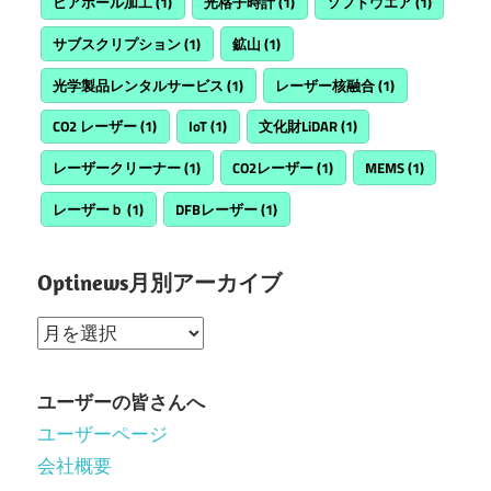
ビアホール加工
(1)
光格子時計
(1)
ソフトウエア
(1)
サブスクリプション
(1)
鉱山
(1)
光学製品レンタルサービス
(1)
レーザー核融合
(1)
CO2 レーザー
(1)
IoT
(1)
文化財LiDAR
(1)
レーザークリーナー
(1)
CO2レーザー
(1)
MEMS
(1)
レーザーｂ
(1)
DFBレーザー
(1)
Optinews月別アーカイブ
Optinews
月
別
ユーザーの皆さんへ
ア
ユーザーページ
ー
会社概要
カ