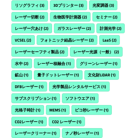
リソグラフィ
(3)
3Dプリンター
(3)
光変調器
(3)
レーザー切断
(2)
生物医学計測器
(2)
セミナー
(2)
レーザー穴あけ
(2)
ガラスレーザー
(2)
計測光学
(2)
VCSEL
(2)
フォトニック結晶レーザー
(2)
LaaS
(2)
レーザーセーフティ製品
(2)
レーザー光源（一般）
(2)
水中
(2)
レーザー核融合
(1)
グリーンレーザー
(1)
鉱山
(1)
量子ドットレーザー
(1)
文化財LiDAR
(1)
DFBレーザー
(1)
光学製品レンタルサービス
(1)
サブスクリプション
(1)
ソフトウエア
(1)
光格子時計
(1)
MEMS
(1)
ピコ秒レーザー
(1)
CO2レーザー
(1)
CO2 レーザー
(1)
レーザークリーナー
(1)
ナノ秒レーザー
(1)