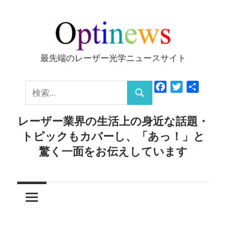
コ
ン
テ
ン
最先端のレーザー光学ニュースサイト
Optinews
ツ
へ
検
Facebook
Twitter
共
ス
検
有
索:
キ
索
レーザー業界の生活上の身近な話題・
ッ
トピックもカバーし、「あっ！」と
プ
驚く一面をお伝えしています