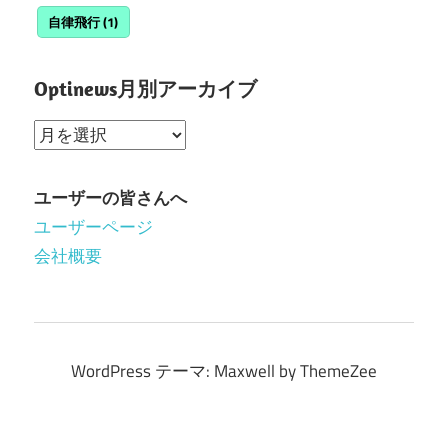
自律飛行
(1)
Optinews月別アーカイブ
Optinews
月
別
ユーザーの皆さんへ
ア
ユーザーページ
ー
会社概要
カ
イ
ブ
WordPress テーマ: Maxwell by ThemeZee