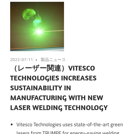
2022-07-11
製品ニュース
（レーザー関連）VITESCO
TECHNOLOGIES INCREASES
SUSTAINABILITY IN
MANUFACTURING WITH NEW
LASER WELDING TECHNOLOGY
Vitesco Technologies uses state-of-the-art green
lasers from TRUMPF for energy-saving welding