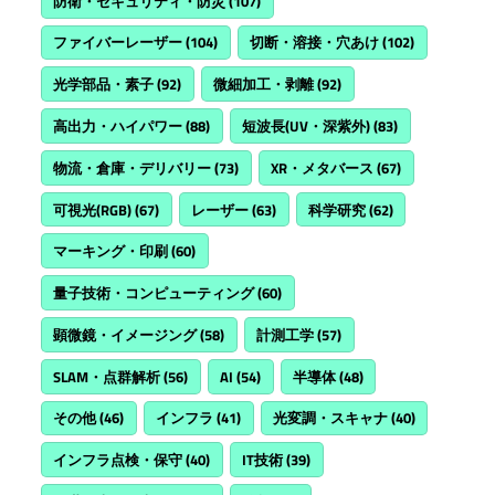
防衛・セキュリティ・防災
(107)
ファイバーレーザー
(104)
切断・溶接・穴あけ
(102)
光学部品・素子
(92)
微細加工・剥離
(92)
高出力・ハイパワー
(88)
短波長(UV・深紫外)
(83)
物流・倉庫・デリバリー
(73)
XR・メタバース
(67)
可視光(RGB)
(67)
レーザー
(63)
科学研究
(62)
マーキング・印刷
(60)
量子技術・コンピューティング
(60)
顕微鏡・イメージング
(58)
計測工学
(57)
SLAM・点群解析
(56)
AI
(54)
半導体
(48)
その他
(46)
インフラ
(41)
光変調・スキャナ
(40)
インフラ点検・保守
(40)
IT技術
(39)