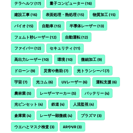
テラヘルツ
(17)
量子コンピューター
(16)
建設工事
(16)
表面処理・熱処理
(15)
物質加工
(15)
バイオ
(15)
自動車
(15)
半導体レーザー
(13)
フェムト秒レーザー
(12)
自動運転
(12)
ファイバー
(12)
セキュリティ
(11)
高出力レーザー
(10)
環境
(10)
微細加工
(9)
ドローン
(9)
災害や救助
(7)
光トランシーバ
(7)
宇宙
(7)
光コム
(6)
UVレーザー
(6)
運転支援
(6)
農林業
(5)
レーザーマーカー
(5)
バッテリー
(4)
光ピンセット
(4)
鉄道
(4)
人流監視
(4)
倉庫業
(4)
レーザー顕微鏡
(4)
プラズマ
(3)
ウエハとマスク検査
(3)
ARやVR
(3)