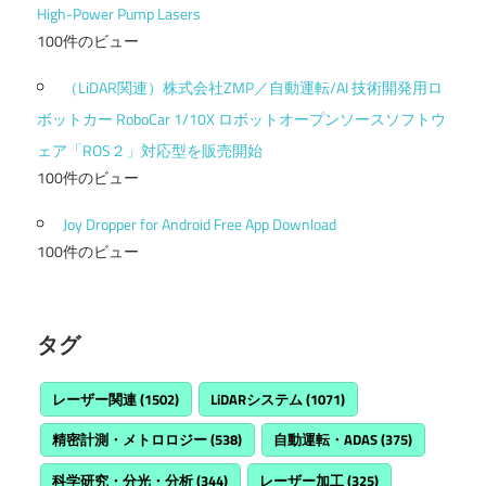
High-Power Pump Lasers
100件のビュー
（LiDAR関連）株式会社ZMP／自動運転/AI 技術開発用ロ
ボットカー RoboCar 1/10X ロボットオープンソースソフトウ
ェア「ROS２」対応型を販売開始
100件のビュー
Joy Dropper for Android Free App Download
100件のビュー
タグ
レーザー関連
(1502)
LiDARシステム
(1071)
精密計測・メトロロジー
(538)
自動運転・ADAS
(375)
科学研究・分光・分析
(344)
レーザー加工
(325)