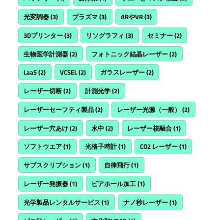
光変調器
(3)
プラズマ
(3)
ARやVR
(3)
3Dプリンター
(3)
リソグラフィ
(3)
セミナー
(2)
生物医学計測器
(2)
フォトニック結晶レーザー
(2)
LaaS
(2)
VCSEL
(2)
ガラスレーザー
(2)
レーザー切断
(2)
計測光学
(2)
レーザーセーフティ製品
(2)
レーザー光源（一般）
(2)
レーザー穴あけ
(2)
水中
(2)
レーザー核融合
(1)
ソフトウエア
(1)
光格子時計
(1)
CO2 レーザー
(1)
サブスクリプション
(1)
自律飛行
(1)
レーザー発振器
(1)
ビアホール加工
(1)
光学製品レンタルサービス
(1)
ナノ秒レーザー
(1)