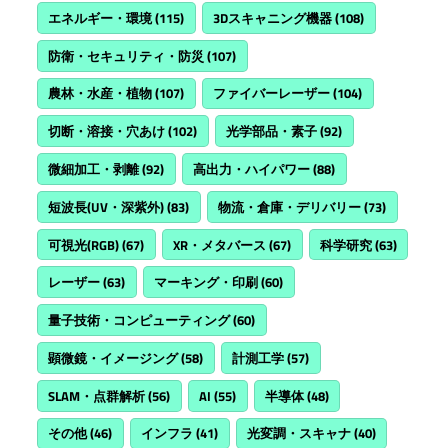
エネルギー・環境
(115)
3Dスキャニング機器
(108)
防衛・セキュリティ・防災
(107)
農林・水産・植物
(107)
ファイバーレーザー
(104)
切断・溶接・穴あけ
(102)
光学部品・素子
(92)
微細加工・剥離
(92)
高出力・ハイパワー
(88)
短波長(UV・深紫外)
(83)
物流・倉庫・デリバリー
(73)
可視光(RGB)
(67)
XR・メタバース
(67)
科学研究
(63)
レーザー
(63)
マーキング・印刷
(60)
量子技術・コンピューティング
(60)
顕微鏡・イメージング
(58)
計測工学
(57)
SLAM・点群解析
(56)
AI
(55)
半導体
(48)
その他
(46)
インフラ
(41)
光変調・スキャナ
(40)