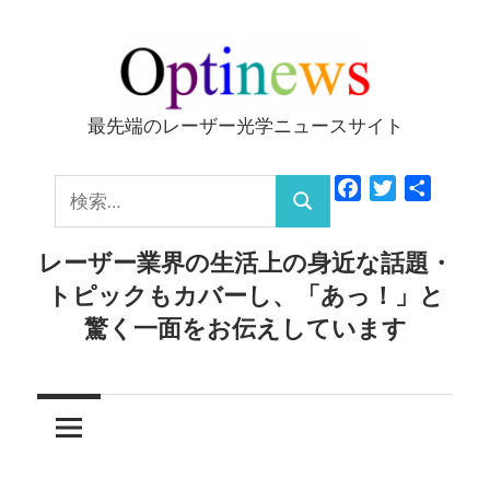
コ
ン
テ
ン
最先端のレーザー光学ニュースサイト
Optinews
ツ
へ
検
Facebook
Twitter
共
ス
検
有
索:
キ
索
レーザー業界の生活上の身近な話題・
ッ
トピックもカバーし、「あっ！」と
プ
驚く一面をお伝えしています