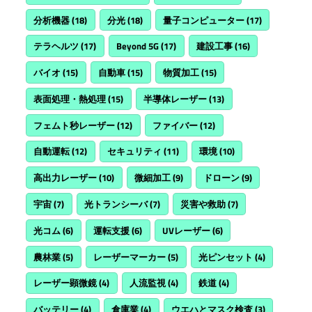
分析機器
(18)
分光
(18)
量子コンピューター
(17)
テラヘルツ
(17)
Beyond 5G
(17)
建設工事
(16)
バイオ
(15)
自動車
(15)
物質加工
(15)
表面処理・熱処理
(15)
半導体レーザー
(13)
フェムト秒レーザー
(12)
ファイバー
(12)
自動運転
(12)
セキュリティ
(11)
環境
(10)
高出力レーザー
(10)
微細加工
(9)
ドローン
(9)
宇宙
(7)
光トランシーバ
(7)
災害や救助
(7)
光コム
(6)
運転支援
(6)
UVレーザー
(6)
農林業
(5)
レーザーマーカー
(5)
光ピンセット
(4)
レーザー顕微鏡
(4)
人流監視
(4)
鉄道
(4)
バッテリー
(4)
倉庫業
(4)
ウエハとマスク検査
(3)