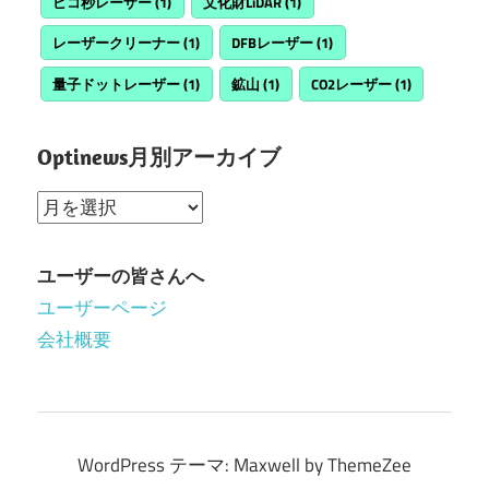
ピコ秒レーザー
(1)
文化財LiDAR
(1)
レーザークリーナー
(1)
DFBレーザー
(1)
量子ドットレーザー
(1)
鉱山
(1)
CO2レーザー
(1)
Optinews月別アーカイブ
Optinews
月
別
ユーザーの皆さんへ
ア
ユーザーページ
ー
会社概要
カ
イ
ブ
WordPress テーマ: Maxwell by ThemeZee