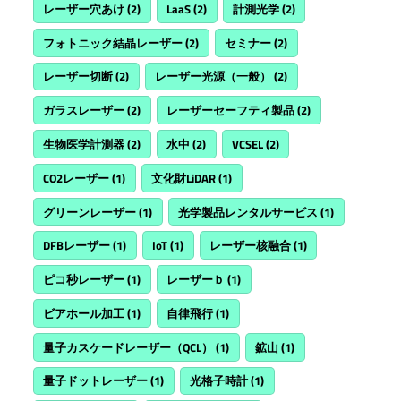
レーザー穴あけ
(2)
LaaS
(2)
計測光学
(2)
フォトニック結晶レーザー
(2)
セミナー
(2)
レーザー切断
(2)
レーザー光源（一般）
(2)
ガラスレーザー
(2)
レーザーセーフティ製品
(2)
生物医学計測器
(2)
水中
(2)
VCSEL
(2)
CO2レーザー
(1)
文化財LiDAR
(1)
グリーンレーザー
(1)
光学製品レンタルサービス
(1)
DFBレーザー
(1)
IoT
(1)
レーザー核融合
(1)
ピコ秒レーザー
(1)
レーザーｂ
(1)
ビアホール加工
(1)
自律飛行
(1)
量子カスケードレーザー（QCL）
(1)
鉱山
(1)
量子ドットレーザー
(1)
光格子時計
(1)