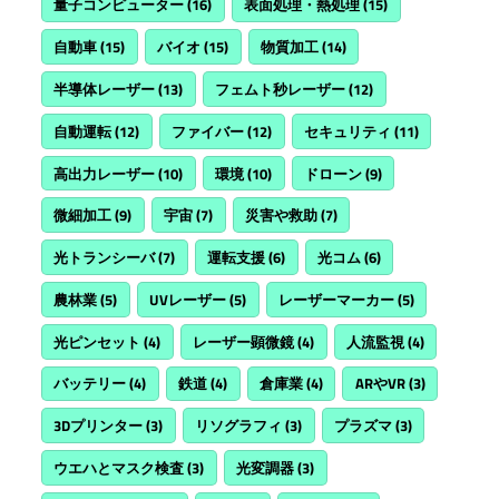
量子コンピューター
(16)
表面処理・熱処理
(15)
自動車
(15)
バイオ
(15)
物質加工
(14)
半導体レーザー
(13)
フェムト秒レーザー
(12)
自動運転
(12)
ファイバー
(12)
セキュリティ
(11)
高出力レーザー
(10)
環境
(10)
ドローン
(9)
微細加工
(9)
宇宙
(7)
災害や救助
(7)
光トランシーバ
(7)
運転支援
(6)
光コム
(6)
農林業
(5)
UVレーザー
(5)
レーザーマーカー
(5)
光ピンセット
(4)
レーザー顕微鏡
(4)
人流監視
(4)
バッテリー
(4)
鉄道
(4)
倉庫業
(4)
ARやVR
(3)
3Dプリンター
(3)
リソグラフィ
(3)
プラズマ
(3)
ウエハとマスク検査
(3)
光変調器
(3)