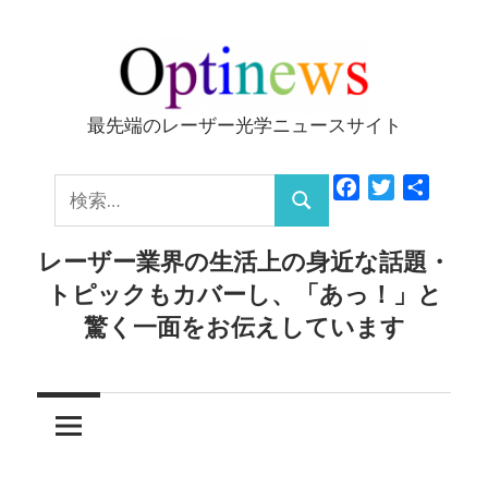
コ
ン
テ
ン
最先端のレーザー光学ニュースサイト
Optinews
ツ
へ
検
Facebook
Twitter
共
ス
検
有
索:
キ
索
レーザー業界の生活上の身近な話題・
ッ
トピックもカバーし、「あっ！」と
プ
驚く一面をお伝えしています