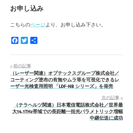
お申し込み
こちらの
ページ
より、お申し込み下さい。
Facebook
Twitter
共
有
投
前の記事
（レーザー関連）オプテックスグループ株式会社／
稿
コーティング塗布の有無やムラ等を可視化できるレ
ーザー光検査用照明 「LDF-NB シリーズ」を発売
ナ
次の記事
ビ
（テラヘルツ関連）日本電信電話株式会社／世界最
ゲ
大14.1THz帯域での長距離一括光パラメトリック増幅
中継伝送に成功
ー