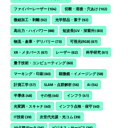
ファイバーレーザー
(104)
切断・溶接・穴あけ
(102)
微細加工・剥離
(92)
光学部品・素子
(92)
高出力・ハイパワー
(88)
短波長(UV・深紫外)
(83)
物流・倉庫・デリバリー
(73)
可視光(RGB)
(67)
XR・メタバース
(67)
レーザー
(62)
科学研究
(61)
量子技術・コンピューティング
(60)
マーキング・印刷
(60)
顕微鏡・イメージング
(58)
計測工学
(57)
SLAM・点群解析
(56)
AI
(54)
半導体
(48)
その他
(46)
インフラ
(41)
光変調・スキャナ
(40)
インフラ点検・保守
(40)
IT技術
(39)
次世代光源・光コム
(39)
3D点群データ
(36)
ビジネス・サービス
(36)