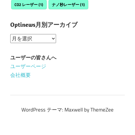
CO2 レーザー
(1)
ナノ秒レーザー
(1)
Optinews月別アーカイブ
Optinews
月
別
ユーザーの皆さんへ
ア
ユーザーページ
ー
会社概要
カ
イ
ブ
WordPress テーマ: Maxwell by ThemeZee