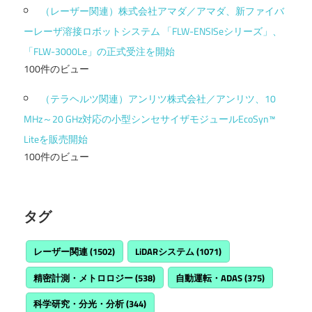
（レーザー関連）株式会社アマダ／アマダ、新ファイバ
ーレーザ溶接ロボットシステム 「FLW-ENSISeシリーズ」、
「FLW-3000Le」の正式受注を開始
100件のビュー
（テラヘルツ関連）アンリツ株式会社／アンリツ、10
MHz～20 GHz対応の小型シンセサイザモジュールEcoSyn™
Liteを販売開始
100件のビュー
タグ
レーザー関連
(1502)
LiDARシステム
(1071)
精密計測・メトロロジー
(538)
自動運転・ADAS
(375)
科学研究・分光・分析
(344)