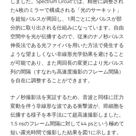
しました。Spectrum Circuitでは、精密に調整され
た4枚のミラーで構成される「光のサーキット」
を超短パルスが周回し、1周ごとに光パルスが部
分的に取り出される仕組みになっています。自由
空間中を光が伝播するので、従来のナノ秒パルス
伸長法である光ファイバを用いた方法で発生する
ような望ましくない非線形光学効果を避けること
が可能であり、また周回長の変更により光パルス
列の間隔（すなわち高速度撮影のフレーム間隔）
を自在に調整することができます。
ナノ秒撮影法を実証するため、音波と同様に圧力
変動を伴う非線形な波である衝撃波が、癌細胞を
伝播する様子を本手法にて超高速撮影しました。
1.5 nsのフレーム間隔に対して44 psという極めて
短い露光時間で撮影した結果を図1に示します。