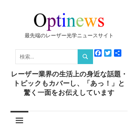
コ
ン
テ
ン
最先端のレーザー光学ニュースサイト
Optinews
ツ
へ
検
Facebook
Twitter
共
ス
検
有
索:
キ
索
レーザー業界の生活上の身近な話題・
ッ
トピックもカバーし、「あっ！」と
プ
驚く一面をお伝えしています