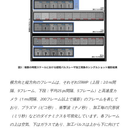
横方向と縦方向のフレームは、それぞれSTAMP（上段：2.0 ns間
隔、9フレーム、下段：平均25 ps間隔、5フレーム）と高速度カ
メラ（1 ms間隔、200フレーム以上で撮影）のフレームを表して
おり、プラズマ（ピコ秒）、衝撃波（ナノ秒）、加工毎の穴形状
（ミリ秒）などのダイナミクスを可視化しています。各フレーム
の上は空気、下はガラスであり、加工パルスは上から下に向けて