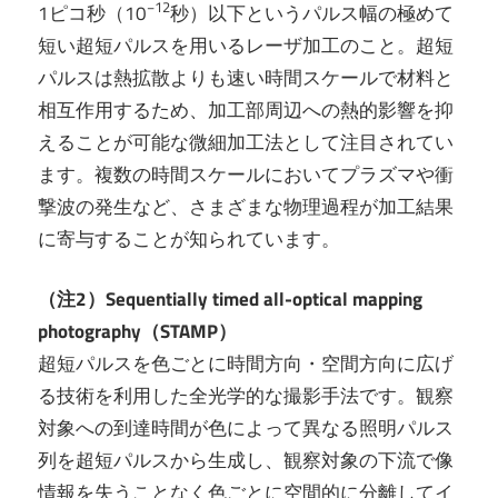
−12
1ピコ秒（10
秒）以下というパルス幅の極めて
短い超短パルスを用いるレーザ加工のこと。超短
パルスは熱拡散よりも速い時間スケールで材料と
相互作用するため、加工部周辺への熱的影響を抑
えることが可能な微細加工法として注目されてい
ます。複数の時間スケールにおいてプラズマや衝
撃波の発生など、さまざまな物理過程が加工結果
に寄与することが知られています。
（注2）Sequentially timed all-optical mapping
photography（STAMP）
超短パルスを色ごとに時間方向・空間方向に広げ
る技術を利用した全光学的な撮影手法です。観察
対象への到達時間が色によって異なる照明パルス
列を超短パルスから生成し、観察対象の下流で像
情報を失うことなく色ごとに空間的に分離してイ