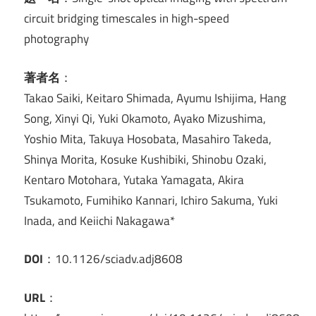
circuit bridging timescales in high-speed
photography
著者名
：
Takao Saiki, Keitaro Shimada, Ayumu Ishijima, Hang
Song, Xinyi Qi, Yuki Okamoto, Ayako Mizushima,
Yoshio Mita, Takuya Hosobata, Masahiro Takeda,
Shinya Morita, Kosuke Kushibiki, Shinobu Ozaki,
Kentaro Motohara, Yutaka Yamagata, Akira
Tsukamoto, Fumihiko Kannari, Ichiro Sakuma, Yuki
Inada, and Keiichi Nakagawa*
DOI
：10.1126/sciadv.adj8608
URL
：