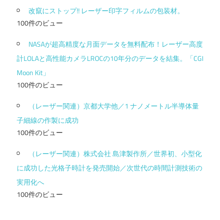
改竄にストップ!! レーザー印字フィルムの包装材。
100件のビュー
NASAが超高精度な月面データを無料配布！レーザー高度
計LOLAと高性能カメラLROCの10年分のデータを結集。「CGI
Moon Kit」
100件のビュー
（レーザー関連）京都大学他／1 ナノメートル半導体量
子細線の作製に成功
100件のビュー
（レーザー関連）株式会社 島津製作所／世界初、小型化
に成功した光格子時計を発売開始／次世代の時間計測技術の
実用化へ
100件のビュー