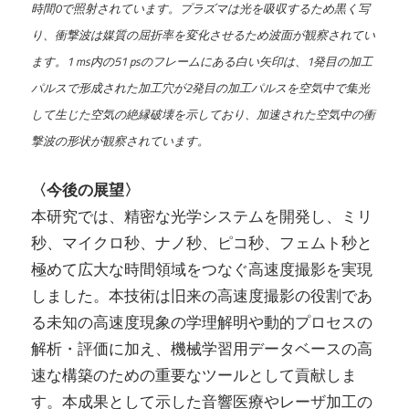
時間0で照射されています。プラズマは光を吸収するため黒く写
り、衝撃波は媒質の屈折率を変化させるため波面が観察されてい
ます。1 ms内の51 psのフレームにある白い矢印は、1発目の加工
パルスで形成された加工穴が2発目の加工パルスを空気中で集光
して生じた空気の絶縁破壊を示しており、加速された空気中の衝
撃波の形状が観察されています。
〈今後の展望〉
本研究では、精密な光学システムを開発し、ミリ
秒、マイクロ秒、ナノ秒、ピコ秒、フェムト秒と
極めて広大な時間領域をつなぐ高速度撮影を実現
しました。本技術は旧来の高速度撮影の役割であ
る未知の高速度現象の学理解明や動的プロセスの
解析・評価に加え、機械学習用データベースの高
速な構築のための重要なツールとして貢献しま
す。本成果として示した音響医療やレーザ加工の