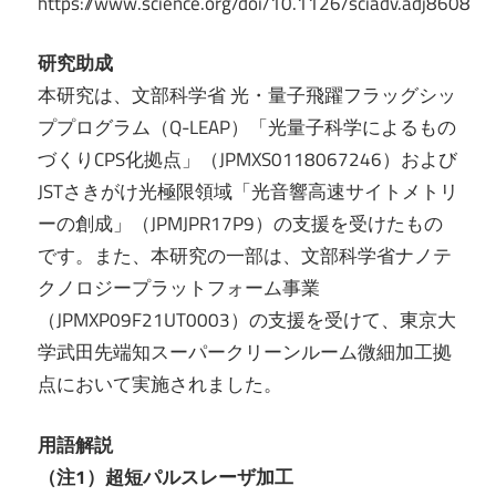
https://www.science.org/doi/10.1126/sciadv.adj8608
研究助成
本研究は、文部科学省 光・量子飛躍フラッグシッ
ププログラム（Q-LEAP）「光量子科学によるもの
づくりCPS化拠点」（JPMXS0118067246）および
JSTさきがけ光極限領域「光音響高速サイトメトリ
ーの創成」（JPMJPR17P9）の支援を受けたもの
です。また、本研究の一部は、文部科学省ナノテ
クノロジープラットフォーム事業
（JPMXP09F21UT0003）の支援を受けて、東京大
学武田先端知スーパークリーンルーム微細加工拠
点において実施されました。
用語解説
（注1）超短パルスレーザ加工