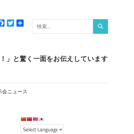
検
Facebook
Twitter
共
検
有
索:
索
っ！」と驚く一面をお伝えしています
示会ニュース