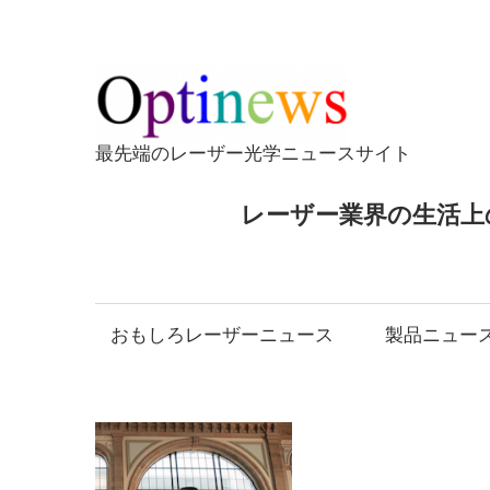
コ
ン
テ
Opti
ン
ツ
最先端のレーザー光学ニュースサイト
へ
ス
レーザー業界の生活上
キ
ッ
プ
おもしろレーザーニュース
製品ニュー