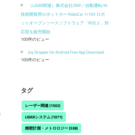
（LiDAR関連）株式会社ZMP／自動運転/AI
技術開発用ロボットカー RoboCar 1/10X ロボ
ットオープンソースソフトウェア「ROS２」対
応型を販売開始
100件のビュー
Joy Dropper for Android Free App Download
100件のビュー
タグ
レーザー関連
(1502)
／
y
LiDARシステム
(1071)
精密計測・メトロロジー
(538)