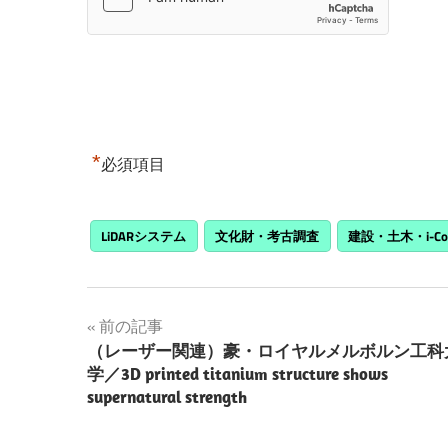
*
必須項目
LiDARシステム
文化財・考古調査
建設・土木・i-Co
投
前の記事
（レーザー関連）豪・ロイヤルメルボルン工科
稿
学／3D printed titanium structure shows
supernatural strength
ナ
ビ