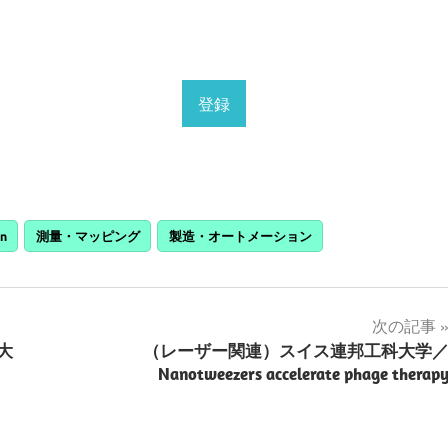
n
測量・マッピング
製造・オートメーション
次の記事
大
（レーザー関連）スイス連邦工科大学
Nanotweezers accelerate phage therap