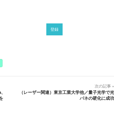
次の記事
n、
（レーザー関連）東京工業大学他／量子光学で
を
バネの硬化に成