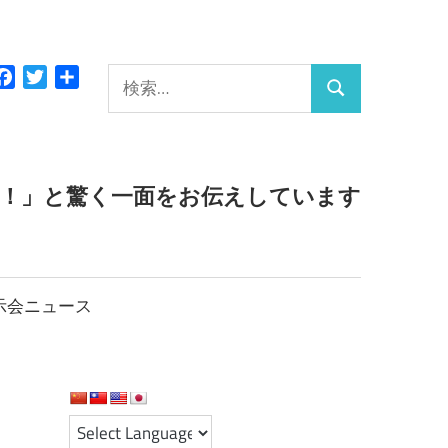
検
Facebook
Twitter
共
検
有
索:
索
っ！」と驚く一面をお伝えしています
示会ニュース