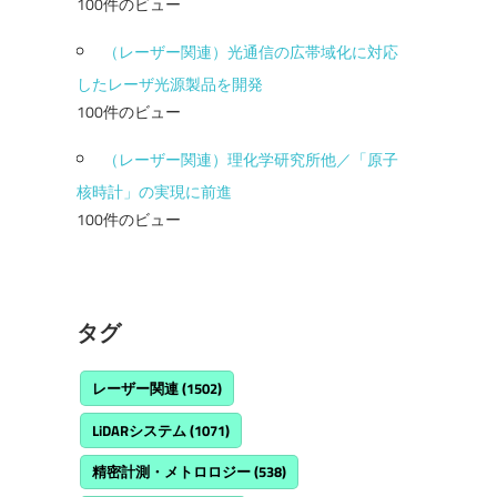
100件のビュー
（レーザー関連）光通信の広帯域化に対応
したレーザ光源製品を開発
100件のビュー
（レーザー関連）理化学研究所他／「原子
核時計」の実現に前進
100件のビュー
タグ
レーザー関連
(1502)
LiDARシステム
(1071)
精密計測・メトロロジー
(538)