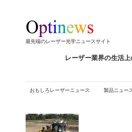
コ
ン
テ
Opti
ン
ツ
最先端のレーザー光学ニュースサイト
へ
ス
レーザー業界の生活上
キ
ッ
プ
おもしろレーザーニュース
製品ニュー