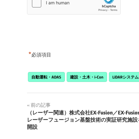
*
必須項目
自動運転・ADAS
建設・土木・i-Con
LiDARシステム
投
前の記事
（レーザー関連）株式会社EX-Fusion／EX-Fusio
稿
レーザーフュージョン基盤技術の実証研究施設
開設
ナ