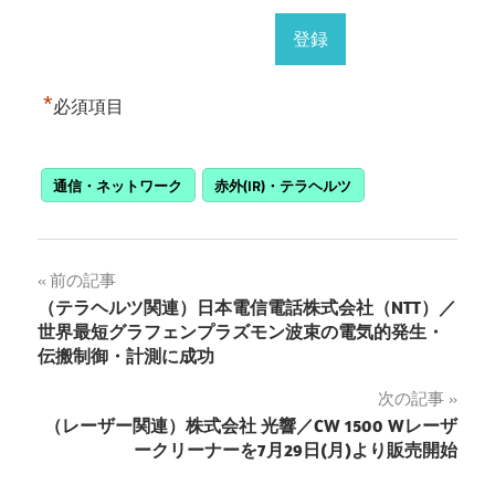
*
必須項目
通信・ネットワーク
赤外(IR)・テラヘルツ
投
前の記事
（テラヘルツ関連）日本電信電話株式会社（NTT）／
稿
世界最短グラフェンプラズモン波束の電気的発生・
伝搬制御・計測に成功
ナ
次の記事
ビ
（レーザー関連）株式会社 光響／CW 1500 Wレーザ
ゲ
ークリーナーを7月29日(月)より販売開始