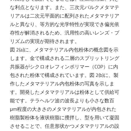
な利点となります。また、三次元バルクメタマテ
リアルは二次元平面的に配列されたメタマテリア
ルと異なり、等方的な光学特性が実現でき偏光依
存性が解消されるため、汎用性の高いレンズ・プ
リズムの実現が期待されます。
図 2(a)に、メタマテリアル内包粉体の概念図を示
します。金で構成される二層のスプリットリング
共振器がシクロオレフィンポリマー（COP）に内
包された粉体で構成されています。図 2(b)に、製
作したメタマテリアル内包粉体の写真を示しま
す。開発したメタマテリアルは粉体として供給可
能です。テラヘルツ波の波長よりも小さな数百
μm程度の大きさのメタマテリアルが内包された
樹脂製粉体を液状樹脂に攪拌し、型を用いて凝固
させることで、任意形状かつメタマテリアルの設