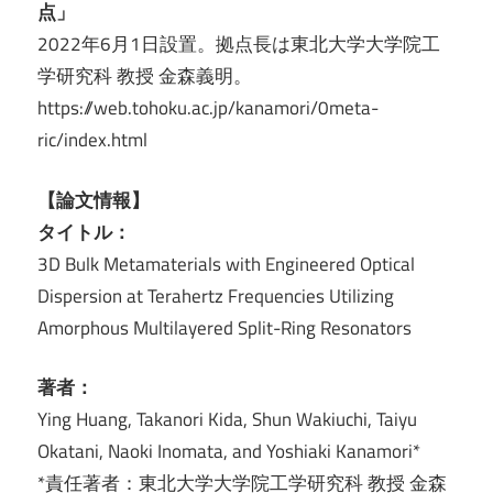
点」
2022年6月1日設置。拠点長は東北大学大学院工
学研究科 教授 金森義明。
https://web.tohoku.ac.jp/kanamori/0meta-
ric/index.html
【論文情報】
タイトル：
3D Bulk Metamaterials with Engineered Optical
Dispersion at Terahertz Frequencies Utilizing
Amorphous Multilayered Split-Ring Resonators
著者：
Ying Huang, Takanori Kida, Shun Wakiuchi, Taiyu
Okatani, Naoki Inomata, and Yoshiaki Kanamori*
*責任著者：東北大学大学院工学研究科 教授 金森