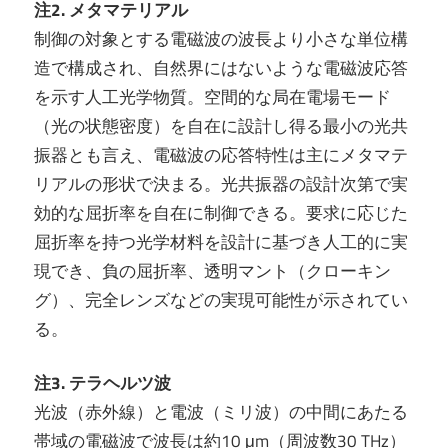
注2. メタマテリアル
制御の対象とする電磁波の波長より小さな単位構
造で構成され、自然界にはないような電磁波応答
を示す人工光学物質。空間的な局在電場モード
（光の状態密度）を自在に設計し得る最小の光共
振器とも言え、電磁波の応答特性は主にメタマテ
リアルの形状で決まる。光共振器の設計次第で実
効的な屈折率を自在に制御できる。要求に応じた
屈折率を持つ光学材料を設計に基づき人工的に実
現でき、負の屈折率、透明マント（クローキン
グ）、完全レンズなどの実現可能性が示されてい
る。
注3. テラヘルツ波
光波（赤外線）と電波（ミリ波）の中間にあたる
帯域の電磁波で波長は約10 μm（周波数30 THz）