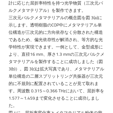
計に応じた屈折率特性を持つ光学物質（三次元バ
ルクメタマテリアル）を製作できます。
三次元バルクメタマテリアルの概念図を図 3(a)に
示します。透明樹脂のCOP中にメタマテリアル単
位構造が三次元的に方向依存なく分散された構造
であるため、偏光依存性が解消され、等方的な光
学特性が実現できます。一例として、金型成形に
より、直径16 mm、厚さ1.3 mmの三次元バルクメ
タマテリアルを製作することに成功しました（図
3(b)）。図 3(c)は拡大写真であり、メタマテリアル
単位構造の二層スプリットリング共振器が三次元
的に不規則に配置されていることが見て取れま
す。周波数 0.315～0.366 THzにおいて、屈折率を
1.577～1.459まで変化させることに成功しまし
た。
図 4に、屈折率変化率とメタマテリアル粉体の密