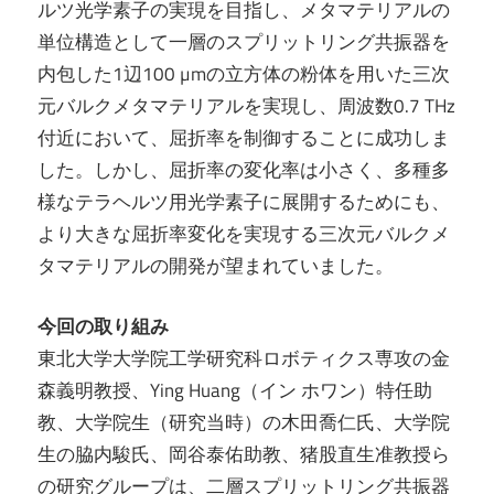
ルツ光学素子の実現を目指し、メタマテリアルの
単位構造として一層のスプリットリング共振器を
内包した1辺100 µmの立方体の粉体を用いた三次
元バルクメタマテリアルを実現し、周波数0.7 THz
付近において、屈折率を制御することに成功しま
した。しかし、屈折率の変化率は小さく、多種多
様なテラヘルツ用光学素子に展開するためにも、
より大きな屈折率変化を実現する三次元バルクメ
タマテリアルの開発が望まれていました。
今回の取り組み
東北大学大学院工学研究科ロボティクス専攻の金
森義明教授、Ying Huang（イン ホワン）特任助
教、大学院生（研究当時）の木田喬仁氏、大学院
生の脇内駿氏、岡谷泰佑助教、猪股直生准教授ら
の研究グループは、二層スプリットリング共振器