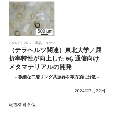
2024-07-26
製品ニュース
（テラヘルツ関連）東北大学／屈
折率特性が向上した 6G 通信向け
メタマテリアルの開発
– 微細な二層リング共振器を等方的に分散 –
2024年7月22日
報道機関 各位