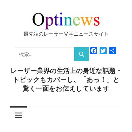
コ
ン
テ
ン
最先端のレーザー光学ニュースサイト
Optinews
ツ
へ
検
Facebook
Twitter
共
ス
検
有
索:
キ
索
レーザー業界の生活上の身近な話題・
ッ
トピックもカバーし、「あっ！」と
プ
驚く一面をお伝えしています