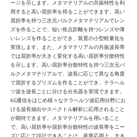
ージを示します。メタマテリアルの共振特性を利
用すると高い屈折率を得ることができます。高い
屈折率を持つ三次元バルクメタマテリアルでレン
ズを作ることで、短い焦点距離を持つレンズや薄
いレンズを作ることができ、装置の小型軽量化を
実現します。また、メタマテリアルの共振波長帯
では屈折率が大きく変化する高い屈折率分散特性
を示します。高い屈折率分散特性を持つ三次元バ
ルクメタマテリアルで、波長に応じて異なる角度
で屈折するプリズムを作ることができ、テラヘル
ツ波を波長ごとに分ける分光器を実現できます。
6G通信をはじめ様々なテラヘルツ波応用分野にお
ける波長抽出やスペクトル解析に応用されること
が期待できます。メタマテリアルを用いること
で、高い屈折率や屈折率分散特性の波長帯をニー
ズに応じて設計できることは、産業応用上、大き