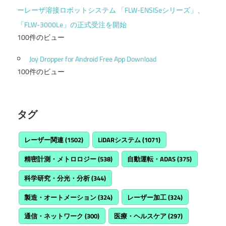
ーレーザ溶接ロボットシステム 「FLW-ENSISeシリーズ」、
「FLW-3000Le」の正式受注を開始
100件のビュー
Joy Dropper for Android Free App Download
100件のビュー
タグ
レーザー関連
(1502)
LiDARシステム
(1071)
精密計測・メトロロジー
(538)
自動運転・ADAS
(375)
科学研究・分光・分析
(344)
製造・オートメーション
(324)
レーザー加工
(324)
通信・ネットワーク
(300)
医療・ヘルスケア
(297)