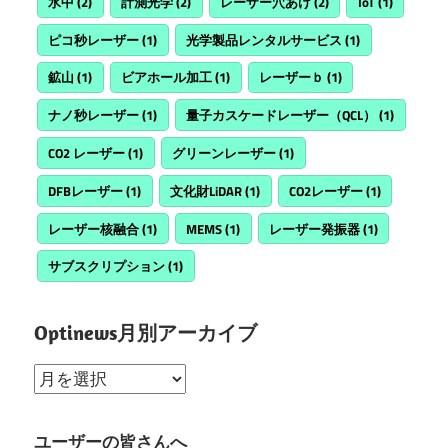
水中
(2)
計測光学
(2)
レーザー穴あけ
(2)
IoT
(1)
ピコ秒レーザー
(1)
光学製品レンタルサービス
(1)
鉱山
(1)
ビアホール加工
(1)
レーザーｂ
(1)
ナノ秒レーザー
(1)
量子カスケードレーザー（QCL）
(1)
CO2 レーザー
(1)
グリーンレーザー
(1)
DFBレーザー
(1)
文化財LiDAR
(1)
CO2レーザー
(1)
レーザー核融合
(1)
MEMS
(1)
レーザー発振器
(1)
サブスクリプション
(1)
Optinews月別アーカイブ
Optinews
月
別
ユーザーの皆さんへ