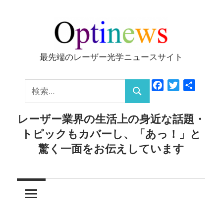
コ
ン
テ
ン
最先端のレーザー光学ニュースサイト
Optinews
ツ
へ
検
Facebook
Twitter
共
ス
検
有
索:
キ
索
レーザー業界の生活上の身近な話題・
ッ
トピックもカバーし、「あっ！」と
プ
驚く一面をお伝えしています