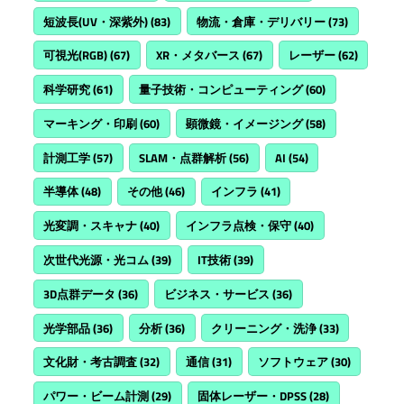
短波長(UV・深紫外)
(83)
物流・倉庫・デリバリー
(73)
可視光(RGB)
(67)
XR・メタバース
(67)
レーザー
(62)
科学研究
(61)
量子技術・コンピューティング
(60)
マーキング・印刷
(60)
顕微鏡・イメージング
(58)
計測工学
(57)
SLAM・点群解析
(56)
AI
(54)
半導体
(48)
その他
(46)
インフラ
(41)
光変調・スキャナ
(40)
インフラ点検・保守
(40)
次世代光源・光コム
(39)
IT技術
(39)
3D点群データ
(36)
ビジネス・サービス
(36)
光学部品
(36)
分析
(36)
クリーニング・洗浄
(33)
文化財・考古調査
(32)
通信
(31)
ソフトウェア
(30)
パワー・ビーム計測
(29)
固体レーザー・DPSS
(28)