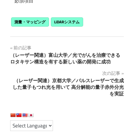
*
必須項目
測量・マッピング
LiDARシステム
投
前の記事
（レーザー関連）富山大学／光でがんを治療できる
稿
ロタキサン構造を有する新しい薬の開発に成功
ナ
次の記事
（レーザー関連）京都大学／パルスレーザーで生成
ビ
した量子もつれ光を用いて 高分解能の量子赤外分光
ゲ
を実証
ー
シ
ョ