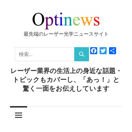
コ
ン
テ
ン
最先端のレーザー光学ニュースサイト
Optinews
ツ
へ
検
Facebook
Twitter
共
ス
検
有
索:
キ
索
レーザー業界の生活上の身近な話題・
ッ
トピックもカバーし、「あっ！」と
プ
驚く一面をお伝えしています