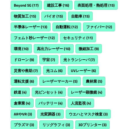
Beyond 5G
(17)
建設工事
(16)
表面処理・熱処理
(15)
物質加工
(15)
バイオ
(15)
自動車
(15)
半導体レーザー
(13)
自動運転
(12)
ファイバー
(12)
フェムト秒レーザー
(12)
セキュリティ
(11)
環境
(10)
高出力レーザー
(10)
微細加工
(9)
ドローン
(9)
宇宙
(7)
光トランシーバ
(7)
災害や救助
(7)
光コム
(6)
UVレーザー
(6)
運転支援
(6)
レーザーマーカー
(5)
農林業
(5)
鉄道
(4)
光ピンセット
(4)
レーザー顕微鏡
(4)
倉庫業
(4)
バッテリー
(4)
人流監視
(4)
ARやVR
(3)
光変調器
(3)
ウエハとマスク検査
(3)
プラズマ
(3)
リソグラフィ
(3)
3Dプリンター
(3)