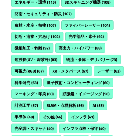
エネルギー・環境
(115)
3Dスキャニング機器
(108)
防衛・セキュリティ・防災
(107)
農林・水産・植物
(107)
ファイバーレーザー
(104)
切断・溶接・穴あけ
(102)
光学部品・素子
(92)
微細加工・剥離
(92)
高出力・ハイパワー
(88)
短波長(UV・深紫外)
(83)
物流・倉庫・デリバリー
(73)
可視光(RGB)
(67)
XR・メタバース
(67)
レーザー
(63)
科学研究
(63)
量子技術・コンピューティング
(60)
マーキング・印刷
(60)
顕微鏡・イメージング
(58)
計測工学
(57)
SLAM・点群解析
(56)
AI
(55)
半導体
(48)
その他
(46)
インフラ
(41)
光変調・スキャナ
(40)
インフラ点検・保守
(40)