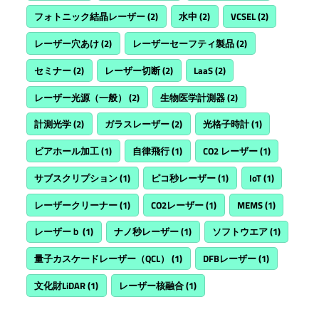
フォトニック結晶レーザー
(2)
水中
(2)
VCSEL
(2)
レーザー穴あけ
(2)
レーザーセーフティ製品
(2)
セミナー
(2)
レーザー切断
(2)
LaaS
(2)
レーザー光源（一般）
(2)
生物医学計測器
(2)
計測光学
(2)
ガラスレーザー
(2)
光格子時計
(1)
ビアホール加工
(1)
自律飛行
(1)
CO2 レーザー
(1)
サブスクリプション
(1)
ピコ秒レーザー
(1)
IoT
(1)
レーザークリーナー
(1)
CO2レーザー
(1)
MEMS
(1)
レーザーｂ
(1)
ナノ秒レーザー
(1)
ソフトウエア
(1)
量子カスケードレーザー（QCL）
(1)
DFBレーザー
(1)
文化財LiDAR
(1)
レーザー核融合
(1)