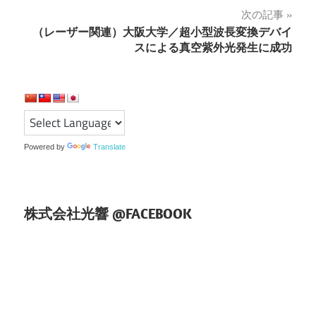
次の記事
ビ
（レーザー関連）大阪大学／超小型波長変換デバイ
ゲ
スによる真空紫外光発生に成功
ー
シ
ョ
Powered by
Translate
ン
株式会社光響 @FACEBOOK