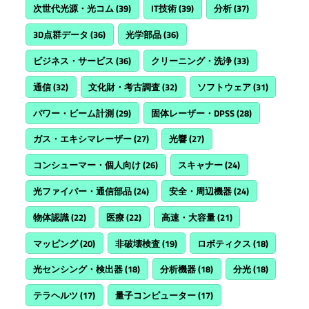
次世代光源・光コム
(39)
IT技術
(39)
分析
(37)
3D点群データ
(36)
光学部品
(36)
ビジネス・サービス
(36)
クリーニング・洗浄
(33)
通信
(32)
文化財・考古調査
(32)
ソフトウェア
(31)
パワー・ビーム計測
(29)
固体レーザー・DPSS
(28)
ガス・エキシマレーザー
(27)
光響
(27)
コンシューマー・個人向け
(26)
スキャナー
(24)
光ファイバー・通信部品
(24)
安全・周辺機器
(24)
物体認識
(22)
医療
(22)
高速・大容量
(21)
マッピング
(20)
非破壊検査
(19)
ロボティクス
(18)
光センシング・検出器
(18)
分析機器
(18)
分光
(18)
テラヘルツ
(17)
量子コンピューター
(17)