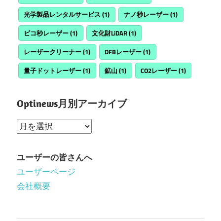
光学製品レンタルサービス
(1)
ナノ秒レーザー
(1)
ピコ秒レーザー
(1)
文化財LiDAR
(1)
レーザークリーナー
(1)
DFBレーザー
(1)
量子ドットレーザー
(1)
鉱山
(1)
CO2レーザー
(1)
Optinews月別アーカイブ
Optinews
月
別
ユーザーの皆さんへ
ア
ユーザーページ
ー
会社概要
カ
イ