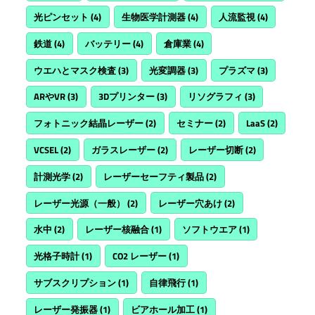
光ピンセット
(4)
生物医学計測器
(4)
人流監視
(4)
鉄道
(4)
バッテリー
(4)
倉庫業
(4)
ウエハとマスク検査
(3)
光変調器
(3)
プラズマ
(3)
ARやVR
(3)
3Dプリンター
(3)
リソグラフィ
(3)
フォトニック結晶レーザー
(2)
セミナー
(2)
LaaS
(2)
VCSEL
(2)
ガラスレーザー
(2)
レーザー切断
(2)
計測光学
(2)
レーザーセーフティ製品
(2)
レーザー光源（一般）
(2)
レーザー穴あけ
(2)
水中
(2)
レーザー核融合
(1)
ソフトウエア
(1)
光格子時計
(1)
CO2 レーザー
(1)
サブスクリプション
(1)
自律飛行
(1)
レーザー発振器
(1)
ビアホール加工
(1)