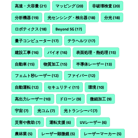
高速・大容量
(21)
マッピング
(20)
非破壊検査
(20)
分析機器
(19)
光センシング・検出器
(18)
分光
(18)
ロボティクス
(18)
Beyond 5G
(17)
量子コンピューター
(17)
テラヘルツ
(17)
建設工事
(16)
バイオ
(16)
表面処理・熱処理
(15)
自動車
(15)
物質加工
(15)
半導体レーザー
(13)
フェムト秒レーザー
(12)
ファイバー
(12)
自動運転
(12)
セキュリティ
(11)
環境
(10)
高出力レーザー
(10)
ドローン
(9)
微細加工
(9)
宇宙
(7)
光コム
(7)
光トランシーバ
(7)
災害や救助
(7)
運転支援
(6)
UVレーザー
(6)
農林業
(5)
レーザー顕微鏡
(5)
レーザーマーカー
(5)