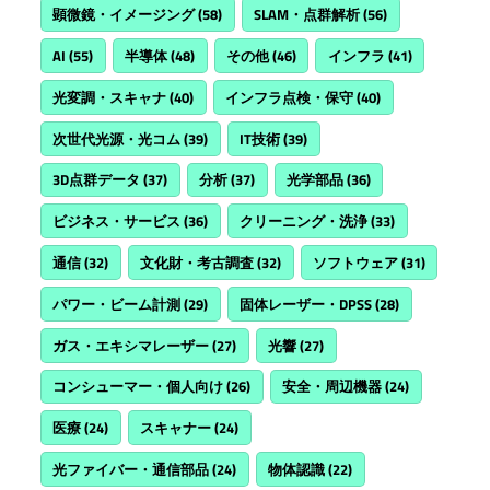
顕微鏡・イメージング
(58)
SLAM・点群解析
(56)
AI
(55)
半導体
(48)
その他
(46)
インフラ
(41)
光変調・スキャナ
(40)
インフラ点検・保守
(40)
次世代光源・光コム
(39)
IT技術
(39)
3D点群データ
(37)
分析
(37)
光学部品
(36)
ビジネス・サービス
(36)
クリーニング・洗浄
(33)
通信
(32)
文化財・考古調査
(32)
ソフトウェア
(31)
パワー・ビーム計測
(29)
固体レーザー・DPSS
(28)
ガス・エキシマレーザー
(27)
光響
(27)
コンシューマー・個人向け
(26)
安全・周辺機器
(24)
医療
(24)
スキャナー
(24)
光ファイバー・通信部品
(24)
物体認識
(22)