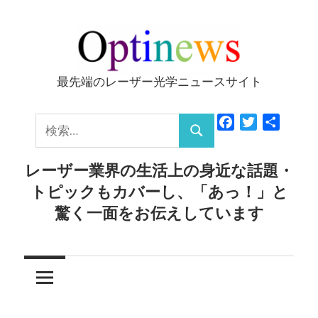
コ
ン
テ
ン
最先端のレーザー光学ニュースサイト
Optinews
ツ
へ
検
Facebook
Twitter
共
ス
検
有
索:
キ
索
レーザー業界の生活上の身近な話題・
ッ
トピックもカバーし、「あっ！」と
プ
驚く一面をお伝えしています