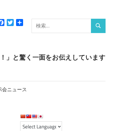
検
Facebook
Twitter
共
検
有
索:
索
っ！」と驚く一面をお伝えしています
示会ニュース