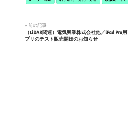
投
前の記事
（LiDAR関連）電気興業株式会社他／iPad Pro
稿
プリのテスト販売開始のお知らせ
ナ
ビ
ゲ
ー
シ
ョ
ン