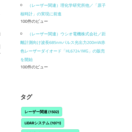
（レーザー関連）理化学研究所他／「原子
核時計」の実現に前進
100件のビュー
機
（レーザー関連）ウシオ電機株式会社／距
ュ
離計測向け波長685nmパルス光出力200mW赤
開
色レーザーダイオード「HL67241MG」の販売
始
を開始
100件のビュー
タグ
レーザー関連
(1502)
LiDARシステム
(1071)