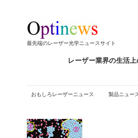
コ
ン
テ
Opti
ン
ツ
最先端のレーザー光学ニュースサイト
へ
ス
レーザー業界の生活上
キ
ッ
プ
おもしろレーザーニュース
製品ニュー