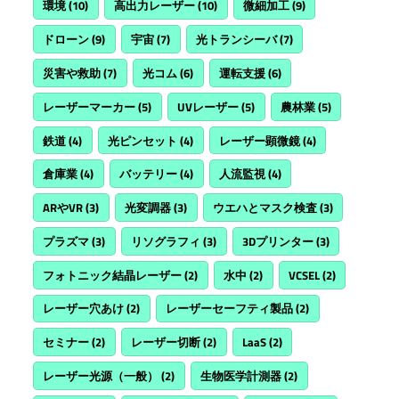
環境
(10)
高出力レーザー
(10)
微細加工
(9)
ドローン
(9)
宇宙
(7)
光トランシーバ
(7)
災害や救助
(7)
光コム
(6)
運転支援
(6)
レーザーマーカー
(5)
UVレーザー
(5)
農林業
(5)
鉄道
(4)
光ピンセット
(4)
レーザー顕微鏡
(4)
倉庫業
(4)
バッテリー
(4)
人流監視
(4)
ARやVR
(3)
光変調器
(3)
ウエハとマスク検査
(3)
プラズマ
(3)
リソグラフィ
(3)
3Dプリンター
(3)
フォトニック結晶レーザー
(2)
水中
(2)
VCSEL
(2)
レーザー穴あけ
(2)
レーザーセーフティ製品
(2)
セミナー
(2)
レーザー切断
(2)
LaaS
(2)
レーザー光源（一般）
(2)
生物医学計測器
(2)