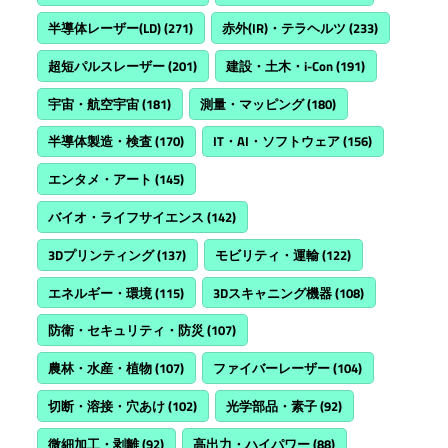
半導体レーザー(LD)
(271)
赤外(IR)・テラヘルツ
(233)
超短パルスレーザー
(201)
建設・土木・i-Con
(191)
宇宙・航空宇宙
(181)
測量・マッピング
(180)
半導体製造・検査
(170)
IT・AI・ソフトウェア
(156)
エンタメ・アート
(145)
バイオ・ライフサイエンス
(142)
3Dプリンティング
(137)
モビリティ・運輸
(122)
エネルギー・環境
(115)
3Dスキャニング機器
(108)
防衛・セキュリティ・防災
(107)
農林・水産・植物
(107)
ファイバーレーザー
(104)
切断・溶接・穴あけ
(102)
光学部品・素子
(92)
微細加工・剥離
(92)
高出力・ハイパワー
(88)