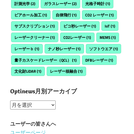
計測光学
(2)
ガラスレーザー
(2)
光格子時計
(1)
ビアホール加工
(1)
自律飛行
(1)
CO2 レーザー
(1)
サブスクリプション
(1)
ピコ秒レーザー
(1)
IoT
(1)
レーザークリーナー
(1)
CO2レーザー
(1)
MEMS
(1)
レーザーｂ
(1)
ナノ秒レーザー
(1)
ソフトウエア
(1)
量子カスケードレーザー（QCL）
(1)
DFBレーザー
(1)
文化財LiDAR
(1)
レーザー核融合
(1)
Optinews月別アーカイブ
Optinews
月
別
ユーザーの皆さんへ
ア
ユーザーページ