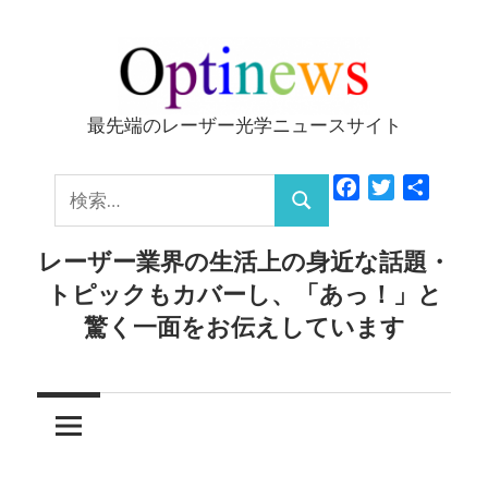
コ
ン
テ
ン
最先端のレーザー光学ニュースサイト
Optinews
ツ
へ
検
Facebook
Twitter
共
ス
検
有
索:
キ
索
レーザー業界の生活上の身近な話題・
ッ
トピックもカバーし、「あっ！」と
プ
驚く一面をお伝えしています