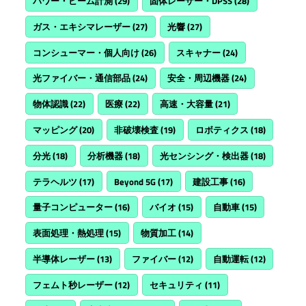
パワー・ビーム計測
(29)
固体レーザー・DPSS
(28)
ガス・エキシマレーザー
(27)
光響
(27)
コンシューマー・個人向け
(26)
スキャナー
(24)
光ファイバー・通信部品
(24)
安全・周辺機器
(24)
物体認識
(22)
医療
(22)
高速・大容量
(21)
マッピング
(20)
非破壊検査
(19)
ロボティクス
(18)
分光
(18)
分析機器
(18)
光センシング・検出器
(18)
テラヘルツ
(17)
Beyond 5G
(17)
建設工事
(16)
量子コンピューター
(16)
バイオ
(15)
自動車
(15)
表面処理・熱処理
(15)
物質加工
(14)
半導体レーザー
(13)
ファイバー
(12)
自動運転
(12)
フェムト秒レーザー
(12)
セキュリティ
(11)