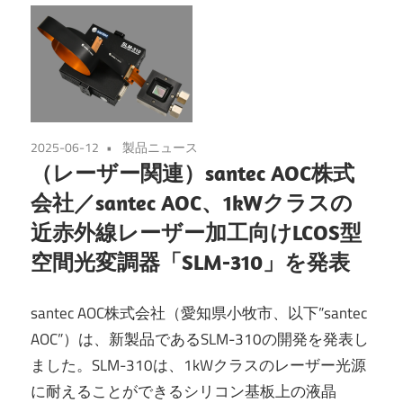
2025-06-12
製品ニュース
（レーザー関連）santec AOC株式
会社／santec AOC、1kWクラスの
近赤外線レーザー加工向けLCOS型
空間光変調器「SLM-310」を発表
santec AOC
株式会社（愛知県小牧市、以下
”santec
AOC”
）は、新製品である
SLM-310
の開発を発表し
ました。
SLM-310
は、
1kW
クラスのレーザー光源
に耐えることができるシリコン基板上の液晶