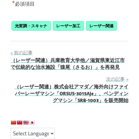
*
必須項目
光変調・スキャナ
レーザー加工
レーザー関連
投
前の記事
（レーザー関連）兵庫教育大学他／滋賀県東近江市
稿
で伝統的な治水施設「猿尾（さるお）」を再発見
ナ
次の記事
（レーザー関連）株式会社アマダ／海外向けファイ
ビ
バーレーザマシン「ORSUS-3015AJe」、ベンディン
ゲ
グマシン「SRB-1003」を販売開始
ー
シ