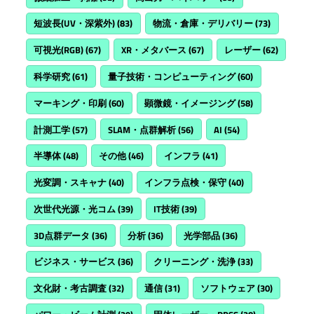
短波長(UV・深紫外)
(83)
物流・倉庫・デリバリー
(73)
可視光(RGB)
(67)
XR・メタバース
(67)
レーザー
(62)
科学研究
(61)
量子技術・コンピューティング
(60)
マーキング・印刷
(60)
顕微鏡・イメージング
(58)
計測工学
(57)
SLAM・点群解析
(56)
AI
(54)
半導体
(48)
その他
(46)
インフラ
(41)
光変調・スキャナ
(40)
インフラ点検・保守
(40)
次世代光源・光コム
(39)
IT技術
(39)
3D点群データ
(36)
分析
(36)
光学部品
(36)
ビジネス・サービス
(36)
クリーニング・洗浄
(33)
文化財・考古調査
(32)
通信
(31)
ソフトウェア
(30)