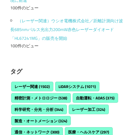
現に前進
100件のビュー
（レーザー関連）ウシオ電機株式会社／距離計測向け波
長685nmパルス光出力200mW赤色レーザーダイオード
「HL67241MG」の販売を開始
100件のビュー
タグ
レーザー関連
(1502)
LiDARシステム
(1071)
精密計測・メトロロジー
(538)
自動運転・ADAS
(375)
科学研究・分光・分析
(344)
レーザー加工
(324)
製造・オートメーション
(324)
通信・ネットワーク
(300)
医療・ヘルスケア
(297)